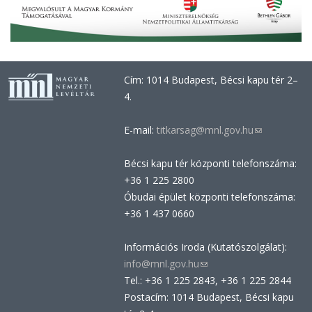
Cím: 1014 Budapest, Bécsi kapu tér 2–
4.
E-mail:
titkarsag@mnl.gov.hu
(link
sends
Bécsi kapu tér központi telefonszáma:
e-
+36 1 225 2800
mail)
Óbudai épület központi telefonszáma:
+36 1 437 0660
Információs Iroda (Kutatószolgálat):
info@mnl.gov.hu
(link
Tel.: +36 1 225 2843, +36 1 225 2844
sends
Postacím: 1014 Budapest, Bécsi kapu
e-