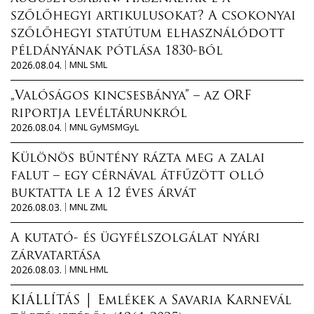
szőlőhegyi artikulusokat? A csokonyai
szőlőhegyi statútum elhasználódott
példányának pótlása 1830-ból
2026.08.04.
MNL SML
„Valóságos kincsesbánya” – az ORF
riportja levéltárunkról
2026.08.04.
MNL GyMSMGyL
Különös bűntény rázta meg a zalai
falut – egy cérnával átfűzött olló
buktatta le a 12 éves árvát
2026.08.03.
MNL ZML
A kutató- és ügyfélszolgálat nyári
zárvatartása
2026.08.03.
MNL HML
KIÁLLÍTÁS │ Emlékek a Savaria Karnevál