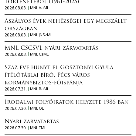
történetéből (1961-2025)
2026.08.03.
MNL VaML
Aszályos évek nehézségei egy megszállt
országban
2026.08.03.
MNL JNSzML
MNL CSCSVL nyári zárvatartás
2026.08.03.
MNL CsML
Száz éve hunyt el Gosztonyi Gyula
ítélőtáblai bíró, Pécs város
kormánybiztos-főispánja
2026.07.31.
MNL BaML
Irodalmi folyóiratok helyzete 1986-ban
2026.07.30.
MNL OL
Nyári zárvatartás
2026.07.30.
MNL TML