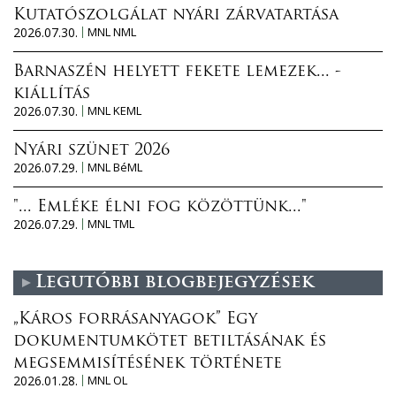
Kutatószolgálat nyári zárvatartása
2026.07.30.
MNL NML
Barnaszén helyett fekete lemezek... -
kiállítás
2026.07.30.
MNL KEML
Nyári szünet 2026
2026.07.29.
MNL BéML
"... Emléke élni fog közöttünk..."
2026.07.29.
MNL TML
Legutóbbi blogbejegyzések
„Káros forrásanyagok” Egy
dokumentumkötet betiltásának és
megsemmisítésének története
2026.01.28.
MNL OL