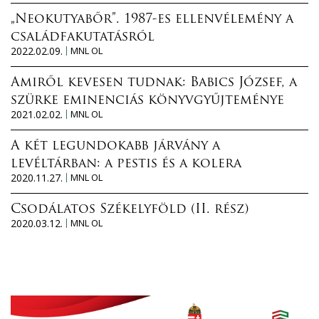
„Neokutyabőr”. 1987-es ellenvélemény a
családfakutatásról
2022.02.09.
MNL OL
Amiről kevesen tudnak: Babics József, a
szürke eminenciás könyvgyűjteménye
2021.02.02.
MNL OL
A két legundokabb járvány a
levéltárban: a pestis és a kolera
2020.11.27.
MNL OL
Csodálatos Székelyföld (II. rész)
2020.03.12.
MNL OL