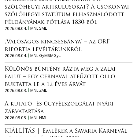
szőlőhegyi artikulusokat? A csokonyai
szőlőhegyi statútum elhasználódott
példányának pótlása 1830-ból
2026.08.04.
MNL SML
„Valóságos kincsesbánya” – az ORF
riportja levéltárunkról
2026.08.04.
MNL GyMSMGyL
Különös bűntény rázta meg a zalai
falut – egy cérnával átfűzött olló
buktatta le a 12 éves árvát
2026.08.03.
MNL ZML
A kutató- és ügyfélszolgálat nyári
zárvatartása
2026.08.03.
MNL HML
KIÁLLÍTÁS │ Emlékek a Savaria Karnevál