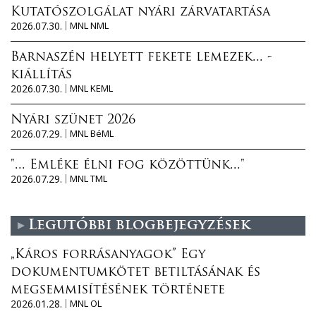
Kutatószolgálat nyári zárvatartása
2026.07.30.
MNL NML
Barnaszén helyett fekete lemezek... -
kiállítás
2026.07.30.
MNL KEML
Nyári szünet 2026
2026.07.29.
MNL BéML
"... Emléke élni fog közöttünk..."
2026.07.29.
MNL TML
Legutóbbi blogbejegyzések
„Káros forrásanyagok” Egy
dokumentumkötet betiltásának és
megsemmisítésének története
2026.01.28.
MNL OL