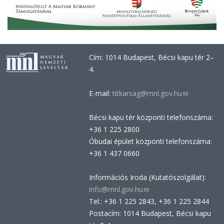
Cím: 1014 Budapest, Bécsi kapu tér 2–
4.
E-mail:
titkarsag@mnl.gov.hu
(link
sends
Bécsi kapu tér központi telefonszáma:
e-
+36 1 225 2800
mail)
Óbudai épület központi telefonszáma:
+36 1 437 0660
Információs Iroda (Kutatószolgálat):
info@mnl.gov.hu
(link
Tel.: +36 1 225 2843, +36 1 225 2844
sends
Postacím: 1014 Budapest, Bécsi kapu
e-