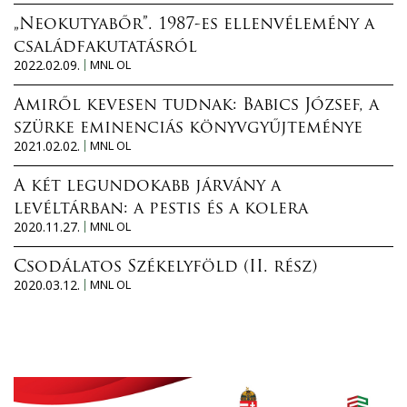
„Neokutyabőr”. 1987-es ellenvélemény a
családfakutatásról
2022.02.09.
MNL OL
Amiről kevesen tudnak: Babics József, a
szürke eminenciás könyvgyűjteménye
2021.02.02.
MNL OL
A két legundokabb járvány a
levéltárban: a pestis és a kolera
2020.11.27.
MNL OL
Csodálatos Székelyföld (II. rész)
2020.03.12.
MNL OL