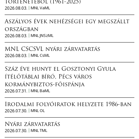
történetéből (1961-2025)
2026.08.03.
MNL VaML
Aszályos évek nehézségei egy megszállt
országban
2026.08.03.
MNL JNSzML
MNL CSCSVL nyári zárvatartás
2026.08.03.
MNL CsML
Száz éve hunyt el Gosztonyi Gyula
ítélőtáblai bíró, Pécs város
kormánybiztos-főispánja
2026.07.31.
MNL BaML
Irodalmi folyóiratok helyzete 1986-ban
2026.07.30.
MNL OL
Nyári zárvatartás
2026.07.30.
MNL TML