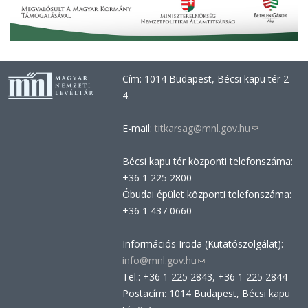
Cím: 1014 Budapest, Bécsi kapu tér 2–
4.
E-mail:
titkarsag@mnl.gov.hu
(link
sends
Bécsi kapu tér központi telefonszáma:
e-
+36 1 225 2800
mail)
Óbudai épület központi telefonszáma:
+36 1 437 0660
Információs Iroda (Kutatószolgálat):
info@mnl.gov.hu
(link
Tel.: +36 1 225 2843, +36 1 225 2844
sends
Postacím: 1014 Budapest, Bécsi kapu
e-