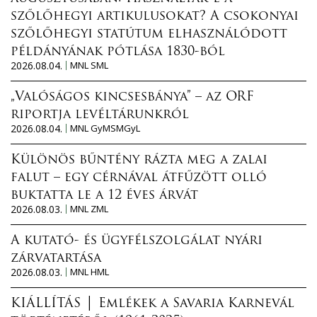
szőlőhegyi artikulusokat? A csokonyai
szőlőhegyi statútum elhasználódott
példányának pótlása 1830-ból
2026.08.04.
MNL SML
„Valóságos kincsesbánya” – az ORF
riportja levéltárunkról
2026.08.04.
MNL GyMSMGyL
Különös bűntény rázta meg a zalai
falut – egy cérnával átfűzött olló
buktatta le a 12 éves árvát
2026.08.03.
MNL ZML
A kutató- és ügyfélszolgálat nyári
zárvatartása
2026.08.03.
MNL HML
KIÁLLÍTÁS │ Emlékek a Savaria Karnevál