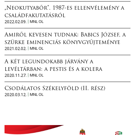
„Neokutyabőr”. 1987-es ellenvélemény a
családfakutatásról
2022.02.09.
MNL OL
Amiről kevesen tudnak: Babics József, a
szürke eminenciás könyvgyűjteménye
2021.02.02.
MNL OL
A két legundokabb járvány a
levéltárban: a pestis és a kolera
2020.11.27.
MNL OL
Csodálatos Székelyföld (II. rész)
2020.03.12.
MNL OL