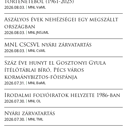
történetéből (1961-2025)
2026.08.03.
MNL VaML
Aszályos évek nehézségei egy megszállt
országban
2026.08.03.
MNL JNSzML
MNL CSCSVL nyári zárvatartás
2026.08.03.
MNL CsML
Száz éve hunyt el Gosztonyi Gyula
ítélőtáblai bíró, Pécs város
kormánybiztos-főispánja
2026.07.31.
MNL BaML
Irodalmi folyóiratok helyzete 1986-ban
2026.07.30.
MNL OL
Nyári zárvatartás
2026.07.30.
MNL TML