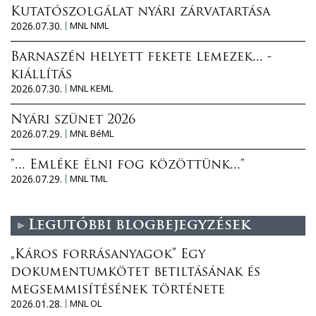
Kutatószolgálat nyári zárvatartása
2026.07.30.
MNL NML
Barnaszén helyett fekete lemezek... -
kiállítás
2026.07.30.
MNL KEML
Nyári szünet 2026
2026.07.29.
MNL BéML
"... Emléke élni fog közöttünk..."
2026.07.29.
MNL TML
Legutóbbi blogbejegyzések
„Káros forrásanyagok” Egy
dokumentumkötet betiltásának és
megsemmisítésének története
2026.01.28.
MNL OL