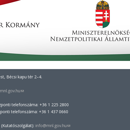
t, Bécsi kapu tér 2–4.
mnl.gov.hu
(link
sends
zponti telefonszáma: +36 1 225 2800
e-
zponti telefonszáma: +36 1 437 0660
mail)
 (Kutatószolgálat):
info@mnl.gov.hu
(link