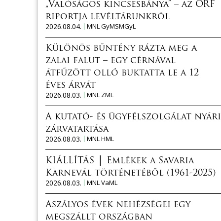
„Valóságos kincsesbánya” – az ORF
riportja levéltárunkról
2026.08.04.
MNL GyMSMGyL
Különös bűntény rázta meg a
zalai falut – egy cérnával
átfűzött olló buktatta le a 12
éves árvát
2026.08.03.
MNL ZML
A kutató- és ügyfélszolgálat nyári
zárvatartása
2026.08.03.
MNL HML
KIÁLLÍTÁS │ Emlékek a Savaria
Karnevál történetéből (1961-2025)
2026.08.03.
MNL VaML
Aszályos évek nehézségei egy
megszállt országban