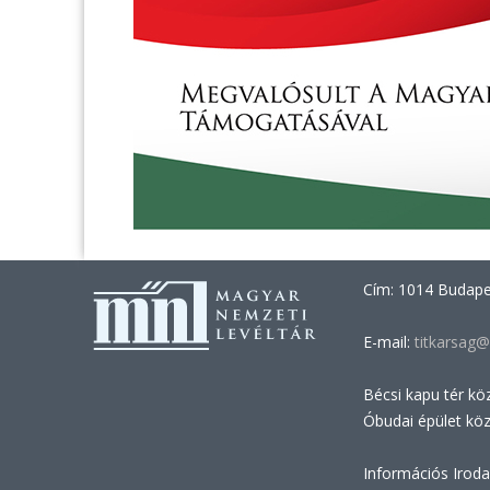
Cím: 1014 Budapes
E-mail:
titkarsag@
Bécsi kapu tér kö
Óbudai épület kö
Információs Iroda