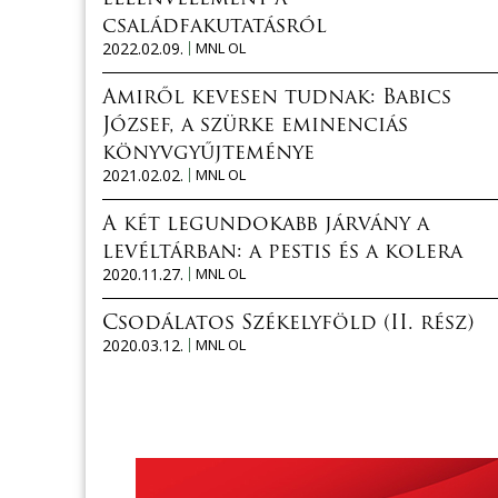
családfakutatásról
2022.02.09.
MNL OL
Amiről kevesen tudnak: Babics
József, a szürke eminenciás
könyvgyűjteménye
2021.02.02.
MNL OL
A két legundokabb járvány a
levéltárban: a pestis és a kolera
2020.11.27.
MNL OL
Csodálatos Székelyföld (II. rész)
2020.03.12.
MNL OL