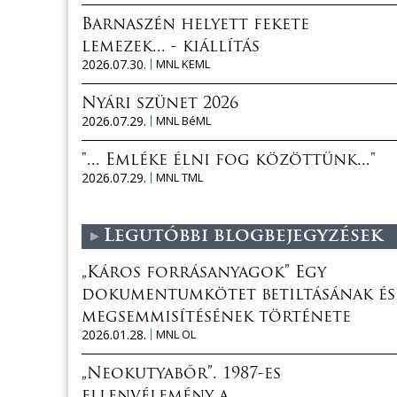
Barnaszén helyett fekete
lemezek... - kiállítás
2026.07.30.
MNL KEML
Nyári szünet 2026
2026.07.29.
MNL BéML
"... Emléke élni fog közöttünk..."
2026.07.29.
MNL TML
Legutóbbi blogbejegyzések
„Káros forrásanyagok” Egy
dokumentumkötet betiltásának és
megsemmisítésének története
2026.01.28.
MNL OL
„Neokutyabőr”. 1987-es
ellenvélemény a