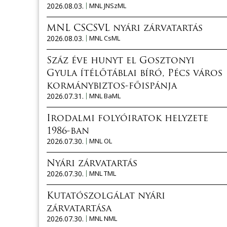
2026.08.03.
MNL JNSzML
MNL CSCSVL nyári zárvatartás
2026.08.03.
MNL CsML
Száz éve hunyt el Gosztonyi
Gyula ítélőtáblai bíró, Pécs város
kormánybiztos-főispánja
2026.07.31.
MNL BaML
Irodalmi folyóiratok helyzete
1986-ban
2026.07.30.
MNL OL
Nyári zárvatartás
2026.07.30.
MNL TML
Kutatószolgálat nyári
zárvatartása
2026.07.30.
MNL NML