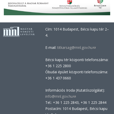
Cím: 1014 Budapest, Bécsi kapu tér 2–
4.
E-mail:
titkarsag@mnl.gov.hu
(link
sends
Bécsi kapu tér központi telefonszáma:
e-
+36 1 225 2800
mail)
Óbudai épület központi telefonszáma:
+36 1 437 0660
Információs Iroda (Kutatószolgálat):
info@mnl.gov.hu
(link
Tel.: +36 1 225 2843, +36 1 225 2844
sends
Postacím: 1014 Budapest, Bécsi kapu
e-