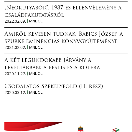
„Neokutyabőr”. 1987-es ellenvélemény a
családfakutatásról
2022.02.09.
MNL OL
Amiről kevesen tudnak: Babics József, a
szürke eminenciás könyvgyűjteménye
2021.02.02.
MNL OL
A két legundokabb járvány a
levéltárban: a pestis és a kolera
2020.11.27.
MNL OL
Csodálatos Székelyföld (II. rész)
2020.03.12.
MNL OL