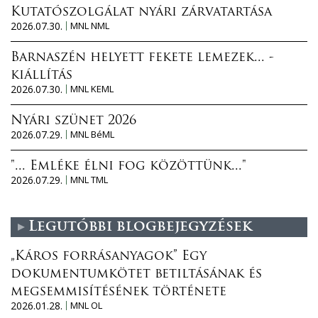
Kutatószolgálat nyári zárvatartása
2026.07.30.
MNL NML
Barnaszén helyett fekete lemezek... -
kiállítás
2026.07.30.
MNL KEML
Nyári szünet 2026
2026.07.29.
MNL BéML
"... Emléke élni fog közöttünk..."
2026.07.29.
MNL TML
Legutóbbi blogbejegyzések
„Káros forrásanyagok” Egy
dokumentumkötet betiltásának és
megsemmisítésének története
2026.01.28.
MNL OL