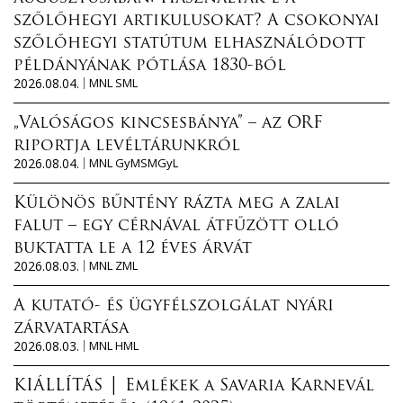
szőlőhegyi artikulusokat? A csokonyai
szőlőhegyi statútum elhasználódott
példányának pótlása 1830-ból
2026.08.04.
MNL SML
„Valóságos kincsesbánya” – az ORF
riportja levéltárunkról
2026.08.04.
MNL GyMSMGyL
Különös bűntény rázta meg a zalai
falut – egy cérnával átfűzött olló
buktatta le a 12 éves árvát
2026.08.03.
MNL ZML
A kutató- és ügyfélszolgálat nyári
zárvatartása
2026.08.03.
MNL HML
KIÁLLÍTÁS │ Emlékek a Savaria Karnevál