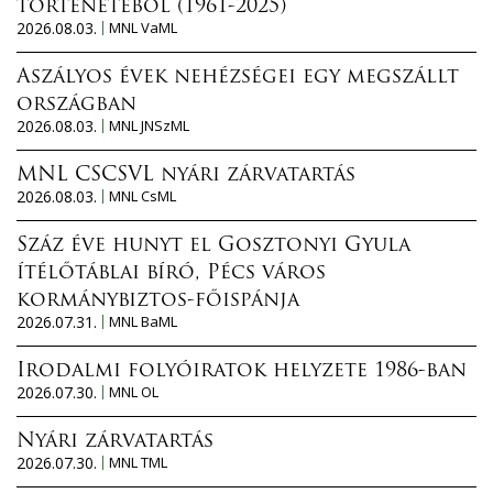
történetéből (1961-2025)
2026.08.03.
MNL VaML
Aszályos évek nehézségei egy megszállt
országban
2026.08.03.
MNL JNSzML
MNL CSCSVL nyári zárvatartás
2026.08.03.
MNL CsML
Száz éve hunyt el Gosztonyi Gyula
ítélőtáblai bíró, Pécs város
kormánybiztos-főispánja
2026.07.31.
MNL BaML
Irodalmi folyóiratok helyzete 1986-ban
2026.07.30.
MNL OL
Nyári zárvatartás
2026.07.30.
MNL TML