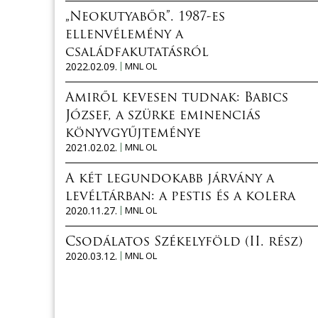
„Neokutyabőr”. 1987-es
ellenvélemény a
családfakutatásról
2022.02.09.
MNL OL
Amiről kevesen tudnak: Babics
József, a szürke eminenciás
könyvgyűjteménye
2021.02.02.
MNL OL
A két legundokabb járvány a
levéltárban: a pestis és a kolera
2020.11.27.
MNL OL
Csodálatos Székelyföld (II. rész)
2020.03.12.
MNL OL