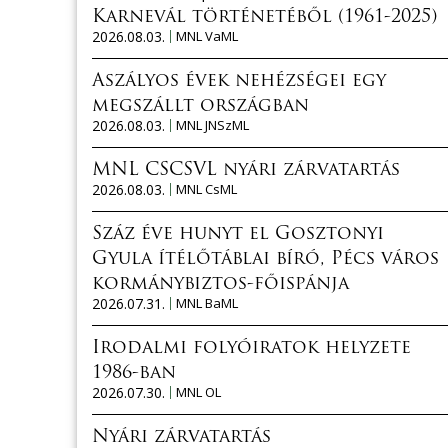
Karnevál történetéből (1961-2025)
2026.08.03.
MNL VaML
Aszályos évek nehézségei egy
megszállt országban
2026.08.03.
MNL JNSzML
MNL CSCSVL nyári zárvatartás
2026.08.03.
MNL CsML
Száz éve hunyt el Gosztonyi
Gyula ítélőtáblai bíró, Pécs város
kormánybiztos-főispánja
2026.07.31.
MNL BaML
Irodalmi folyóiratok helyzete
1986-ban
2026.07.30.
MNL OL
Nyári zárvatartás