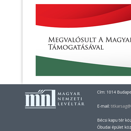
Cím: 1014 Budapes
E-mail:
titkarsag@
Bécsi kapu tér kö
Óbudai épület kö