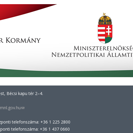
t, Bécsi kapu tér 2–4.
mnl.gov.hu
(link
sends
zponti telefonszáma: +36 1 225 2800
e-
zponti telefonszáma: +36 1 437 0660
mail)