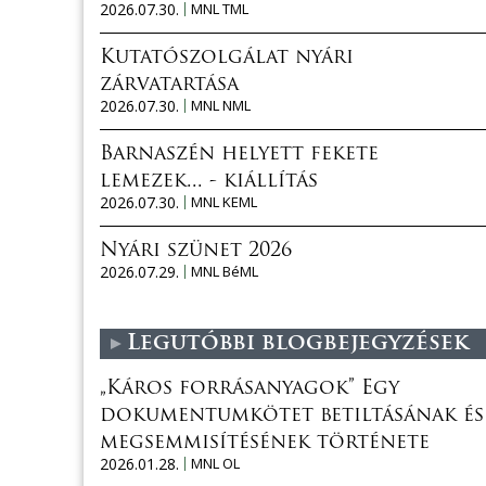
2026.07.30.
MNL TML
Kutatószolgálat nyári
zárvatartása
2026.07.30.
MNL NML
Barnaszén helyett fekete
lemezek... - kiállítás
2026.07.30.
MNL KEML
Nyári szünet 2026
2026.07.29.
MNL BéML
Legutóbbi blogbejegyzések
„Káros forrásanyagok” Egy
dokumentumkötet betiltásának és
megsemmisítésének története
2026.01.28.
MNL OL