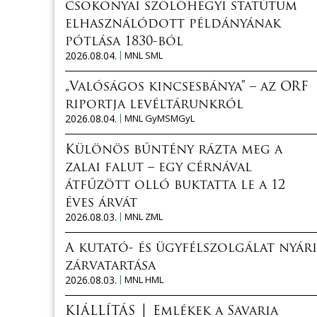
csokonyai szőlőhegyi statútum
elhasználódott példányának
pótlása 1830-ból
2026.08.04.
MNL SML
„Valóságos kincsesbánya” – az ORF
riportja levéltárunkról
2026.08.04.
MNL GyMSMGyL
Különös bűntény rázta meg a
zalai falut – egy cérnával
átfűzött olló buktatta le a 12
éves árvát
2026.08.03.
MNL ZML
A kutató- és ügyfélszolgálat nyári
zárvatartása
2026.08.03.
MNL HML
KIÁLLÍTÁS │ Emlékek a Savaria