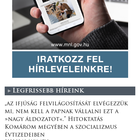
Legfrissebb híreink
„az ifjúság felvilágosítását elvégezzük
mi, nem kell a papnak vállalni ezt a
»nagy áldozatot«.” Hitoktatás
Komárom megyében a szocializmus
évtizedeiben