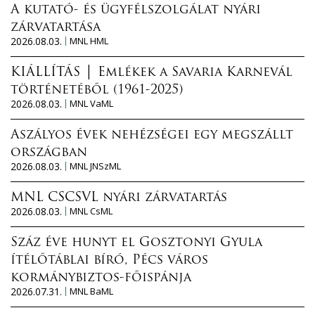
A kutató- és ügyfélszolgálat nyári
zárvatartása
2026.08.03.
MNL HML
KIÁLLÍTÁS │ Emlékek a Savaria Karnevál
történetéből (1961-2025)
2026.08.03.
MNL VaML
Aszályos évek nehézségei egy megszállt
országban
2026.08.03.
MNL JNSzML
MNL CSCSVL nyári zárvatartás
2026.08.03.
MNL CsML
Száz éve hunyt el Gosztonyi Gyula
ítélőtáblai bíró, Pécs város
kormánybiztos-főispánja
2026.07.31.
MNL BaML