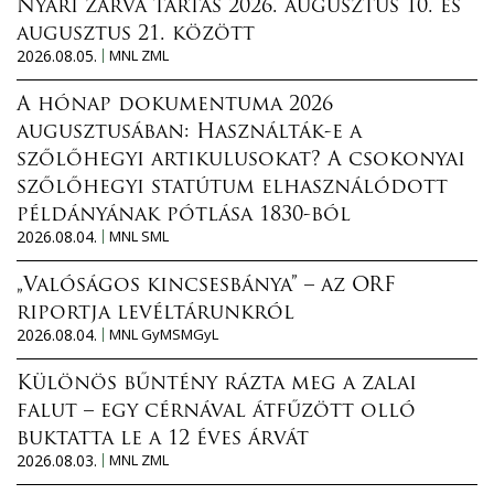
Nyári zárva tartás 2026. augusztus 10. és
augusztus 21. között
2026.08.05.
MNL ZML
A hónap dokumentuma 2026
augusztusában: Használták-e a
szőlőhegyi artikulusokat? A csokonyai
szőlőhegyi statútum elhasználódott
példányának pótlása 1830-ból
2026.08.04.
MNL SML
„Valóságos kincsesbánya” – az ORF
riportja levéltárunkról
2026.08.04.
MNL GyMSMGyL
Különös bűntény rázta meg a zalai
falut – egy cérnával átfűzött olló
buktatta le a 12 éves árvát
2026.08.03.
MNL ZML