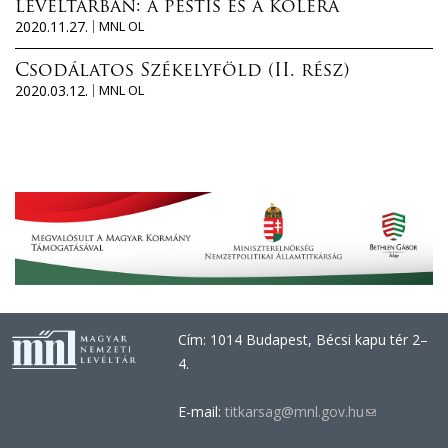
levéltárban: a pestis és a kolera
2020.11.27.
MNL OL
Csodálatos Székelyföld (II. rész)
2020.03.12.
MNL OL
Cím: 1014 Budapest, Bécsi kapu tér 2–
4.
E-mail:
titkarsag@mnl.gov.hu
(link
sends