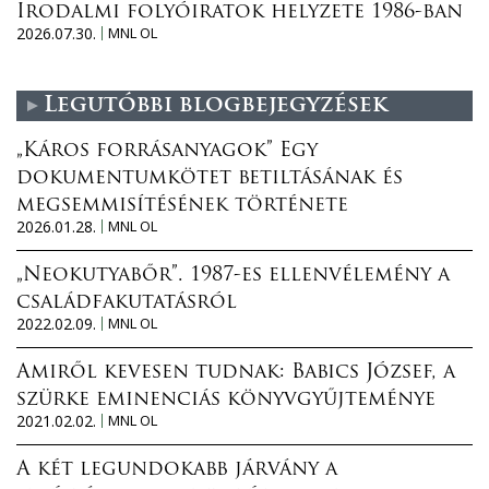
Irodalmi folyóiratok helyzete 1986-ban
2026.07.30.
MNL OL
Legutóbbi blogbejegyzések
„Káros forrásanyagok” Egy
dokumentumkötet betiltásának és
megsemmisítésének története
2026.01.28.
MNL OL
„Neokutyabőr”. 1987-es ellenvélemény a
családfakutatásról
2022.02.09.
MNL OL
Amiről kevesen tudnak: Babics József, a
szürke eminenciás könyvgyűjteménye
2021.02.02.
MNL OL
A két legundokabb járvány a