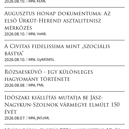
2026.08.10.
MNL KEML
Augusztus hónap dokumentuma: Az
első Úrkút-Herend asztalitenisz
mérkőzés
2026.08.10.
MNL VeML
A Civitas fidelissima mint „szociális
bástya”
2026.08.10.
MNL GyMSMSL
Rózsaesküvő - egy különleges
hagyomány története
2026.08.08.
MNL PML
Időszaki kiállítás mutatja be Jász-
Nagykun-Szolnok vármegye elmúlt 150
évét
2026.08.07.
MNL JNSzML