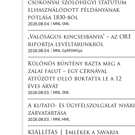
csokonyai szőlőhegyi statútum
elhasználódott példányának
pótlása 1830-ból
2026.08.04.
MNL SML
„Valóságos kincsesbánya” – az ORF
riportja levéltárunkról
2026.08.04.
MNL GyMSMGyL
Különös bűntény rázta meg a
zalai falut – egy cérnával
átfűzött olló buktatta le a 12
éves árvát
2026.08.03.
MNL ZML
A kutató- és ügyfélszolgálat nyári
zárvatartása
2026.08.03.
MNL HML
KIÁLLÍTÁS │ Emlékek a Savaria