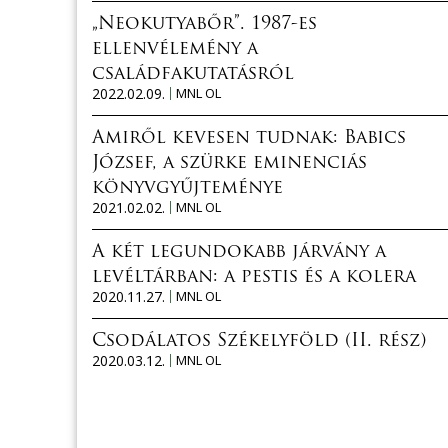
„Neokutyabőr”. 1987-es
ellenvélemény a
családfakutatásról
2022.02.09.
MNL OL
Amiről kevesen tudnak: Babics
József, a szürke eminenciás
könyvgyűjteménye
2021.02.02.
MNL OL
A két legundokabb járvány a
levéltárban: a pestis és a kolera
2020.11.27.
MNL OL
Csodálatos Székelyföld (II. rész)
2020.03.12.
MNL OL