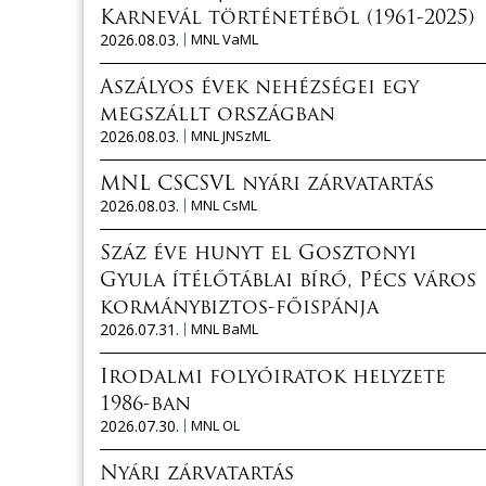
Karnevál történetéből (1961-2025)
2026.08.03.
MNL VaML
Aszályos évek nehézségei egy
megszállt országban
2026.08.03.
MNL JNSzML
MNL CSCSVL nyári zárvatartás
2026.08.03.
MNL CsML
Száz éve hunyt el Gosztonyi
Gyula ítélőtáblai bíró, Pécs város
kormánybiztos-főispánja
2026.07.31.
MNL BaML
Irodalmi folyóiratok helyzete
1986-ban
2026.07.30.
MNL OL
Nyári zárvatartás