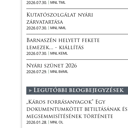
2026.07.30.
MNL TML
Kutatószolgálat nyári
zárvatartása
2026.07.30.
MNL NML
Barnaszén helyett fekete
lemezek... - kiállítás
2026.07.30.
MNL KEML
Nyári szünet 2026
2026.07.29.
MNL BéML
Legutóbbi blogbejegyzések
„Káros forrásanyagok” Egy
dokumentumkötet betiltásának és
megsemmisítésének története
2026.01.28.
MNL OL