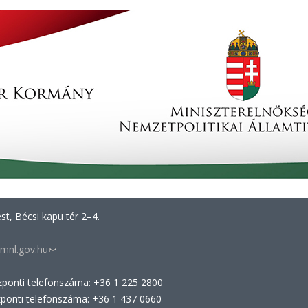
t, Bécsi kapu tér 2–4.
mnl.gov.hu
(link
sends
zponti telefonszáma: +36 1 225 2800
e-
zponti telefonszáma: +36 1 437 0660
mail)