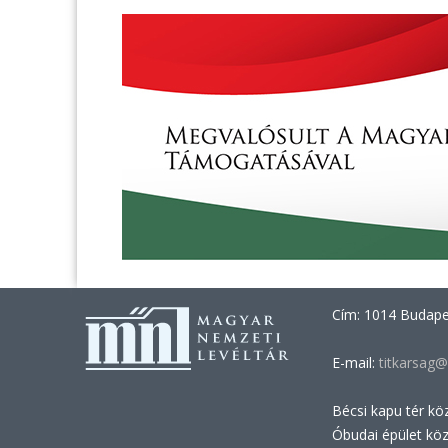
Cím: 1014 Budapes
E-mail:
titkarsag@
Bécsi kapu tér kö
Óbudai épület kö