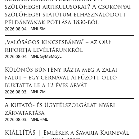
szőlőhegyi artikulusokat? A csokonyai
szőlőhegyi statútum elhasználódott
példányának pótlása 1830-ból
2026.08.04.
MNL SML
„Valóságos kincsesbánya” – az ORF
riportja levéltárunkról
2026.08.04.
MNL GyMSMGyL
Különös bűntény rázta meg a zalai
falut – egy cérnával átfűzött olló
buktatta le a 12 éves árvát
2026.08.03.
MNL ZML
A kutató- és ügyfélszolgálat nyári
zárvatartása
2026.08.03.
MNL HML
KIÁLLÍTÁS │ Emlékek a Savaria Karnevál