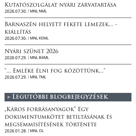
Kutatószolgálat nyári zárvatartása
2026.07.30.
MNL NML
Barnaszén helyett fekete lemezek... -
kiállítás
2026.07.30.
MNL KEML
Nyári szünet 2026
2026.07.29.
MNL BéML
"... Emléke élni fog közöttünk..."
2026.07.29.
MNL TML
Legutóbbi blogbejegyzések
„Káros forrásanyagok” Egy
dokumentumkötet betiltásának és
megsemmisítésének története
2026.01.28.
MNL OL