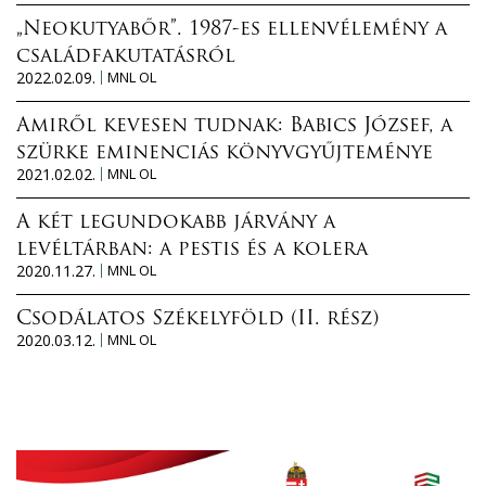
„Neokutyabőr”. 1987-es ellenvélemény a
családfakutatásról
2022.02.09.
MNL OL
Amiről kevesen tudnak: Babics József, a
szürke eminenciás könyvgyűjteménye
2021.02.02.
MNL OL
A két legundokabb járvány a
levéltárban: a pestis és a kolera
2020.11.27.
MNL OL
Csodálatos Székelyföld (II. rész)
2020.03.12.
MNL OL