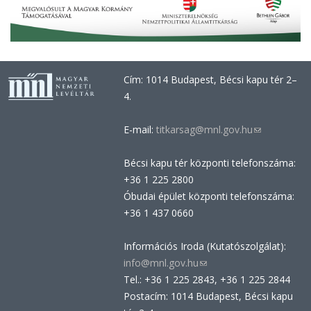
Cím: 1014 Budapest, Bécsi kapu tér 2–
4.
E-mail:
titkarsag@mnl.gov.hu
(link
sends
Bécsi kapu tér központi telefonszáma:
e-
+36 1 225 2800
mail)
Óbudai épület központi telefonszáma:
+36 1 437 0660
Információs Iroda (Kutatószolgálat):
info@mnl.gov.hu
(link
Tel.: +36 1 225 2843, +36 1 225 2844
sends
Postacím: 1014 Budapest, Bécsi kapu
e-