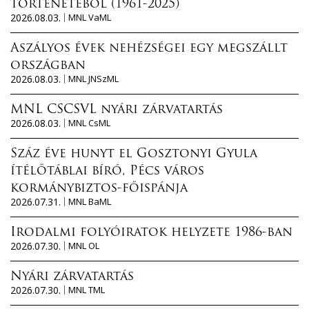
történetéből (1961-2025)
2026.08.03.
MNL VaML
Aszályos évek nehézségei egy megszállt
országban
2026.08.03.
MNL JNSzML
MNL CSCSVL nyári zárvatartás
2026.08.03.
MNL CsML
Száz éve hunyt el Gosztonyi Gyula
ítélőtáblai bíró, Pécs város
kormánybiztos-főispánja
2026.07.31.
MNL BaML
Irodalmi folyóiratok helyzete 1986-ban
2026.07.30.
MNL OL
Nyári zárvatartás
2026.07.30.
MNL TML