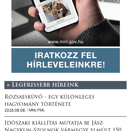
Legfrissebb híreink
Rózsaesküvő - egy különleges
hagyomány története
2026.08.08.
MNL PML
Időszaki kiállítás mutatja be Jász-
Nagykun-Szolnok vármegye elmúlt 150