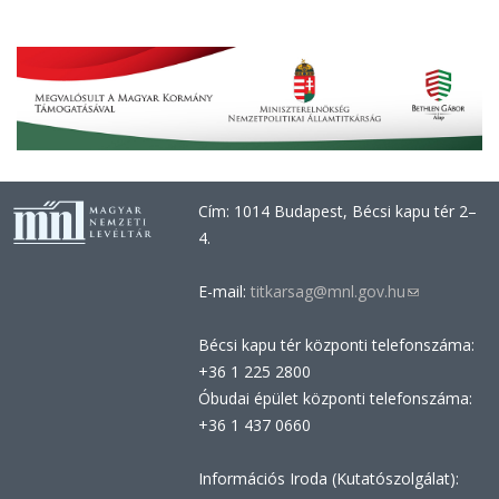
Cím: 1014 Budapest, Bécsi kapu tér 2–
4.
E-mail:
titkarsag@mnl.gov.hu
(link
sends
Bécsi kapu tér központi telefonszáma:
e-
+36 1 225 2800
mail)
Óbudai épület központi telefonszáma:
+36 1 437 0660
Információs Iroda (Kutatószolgálat):