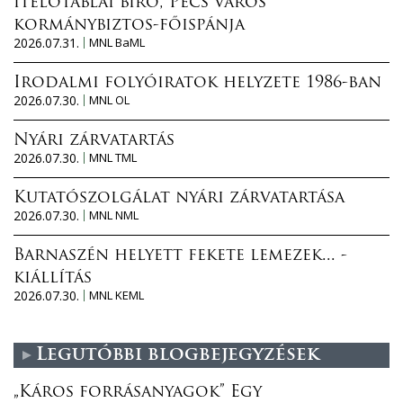
ítélőtáblai bíró, Pécs város
kormánybiztos-főispánja
2026.07.31.
MNL BaML
Irodalmi folyóiratok helyzete 1986-ban
2026.07.30.
MNL OL
Nyári zárvatartás
2026.07.30.
MNL TML
Kutatószolgálat nyári zárvatartása
2026.07.30.
MNL NML
Barnaszén helyett fekete lemezek... -
kiállítás
2026.07.30.
MNL KEML
Legutóbbi blogbejegyzések
„Káros forrásanyagok” Egy