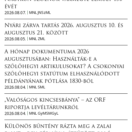
évét
2026.08.07.
MNL JNSzML
Nyári zárva tartás 2026. augusztus 10. és
augusztus 21. között
2026.08.05.
MNL ZML
A hónap dokumentuma 2026
augusztusában: Használták-e a
szőlőhegyi artikulusokat? A csokonyai
szőlőhegyi statútum elhasználódott
példányának pótlása 1830-ból
2026.08.04.
MNL SML
„Valóságos kincsesbánya” – az ORF
riportja levéltárunkról
2026.08.04.
MNL GyMSMGyL
Különös bűntény rázta meg a zalai