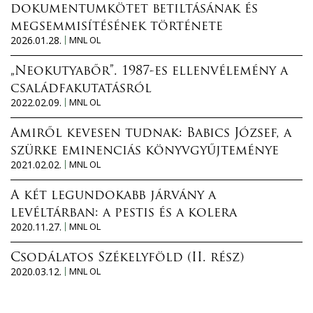
dokumentumkötet betiltásának és
megsemmisítésének története
2026.01.28.
MNL OL
„Neokutyabőr”. 1987-es ellenvélemény a
családfakutatásról
2022.02.09.
MNL OL
Amiről kevesen tudnak: Babics József, a
szürke eminenciás könyvgyűjteménye
2021.02.02.
MNL OL
A két legundokabb járvány a
levéltárban: a pestis és a kolera
2020.11.27.
MNL OL
Csodálatos Székelyföld (II. rész)
2020.03.12.
MNL OL