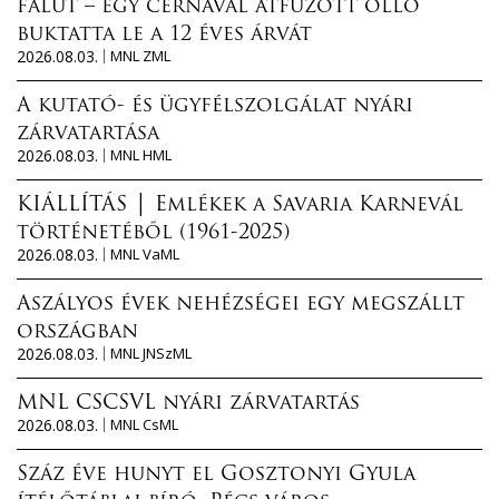
falut – egy cérnával átfűzött olló
buktatta le a 12 éves árvát
2026.08.03.
MNL ZML
A kutató- és ügyfélszolgálat nyári
zárvatartása
2026.08.03.
MNL HML
KIÁLLÍTÁS │ Emlékek a Savaria Karnevál
történetéből (1961-2025)
2026.08.03.
MNL VaML
Aszályos évek nehézségei egy megszállt
országban
2026.08.03.
MNL JNSzML
MNL CSCSVL nyári zárvatartás
2026.08.03.
MNL CsML
Száz éve hunyt el Gosztonyi Gyula