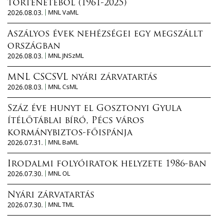
történetéből (1961-2025)
2026.08.03.
MNL VaML
Aszályos évek nehézségei egy megszállt
országban
2026.08.03.
MNL JNSzML
MNL CSCSVL nyári zárvatartás
2026.08.03.
MNL CsML
Száz éve hunyt el Gosztonyi Gyula
ítélőtáblai bíró, Pécs város
kormánybiztos-főispánja
2026.07.31.
MNL BaML
Irodalmi folyóiratok helyzete 1986-ban
2026.07.30.
MNL OL
Nyári zárvatartás
2026.07.30.
MNL TML