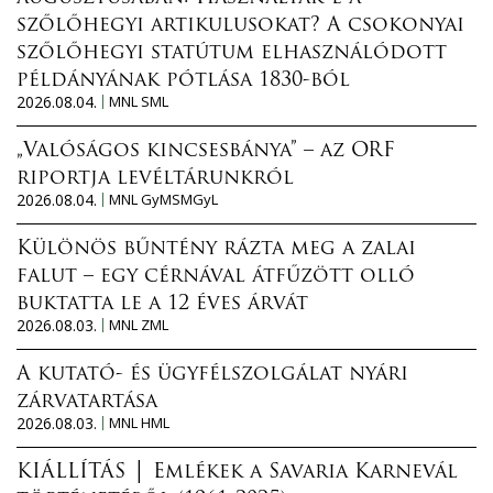
szőlőhegyi artikulusokat? A csokonyai
szőlőhegyi statútum elhasználódott
példányának pótlása 1830-ból
2026.08.04.
MNL SML
„Valóságos kincsesbánya” – az ORF
riportja levéltárunkról
2026.08.04.
MNL GyMSMGyL
Különös bűntény rázta meg a zalai
falut – egy cérnával átfűzött olló
buktatta le a 12 éves árvát
2026.08.03.
MNL ZML
A kutató- és ügyfélszolgálat nyári
zárvatartása
2026.08.03.
MNL HML
KIÁLLÍTÁS │ Emlékek a Savaria Karnevál