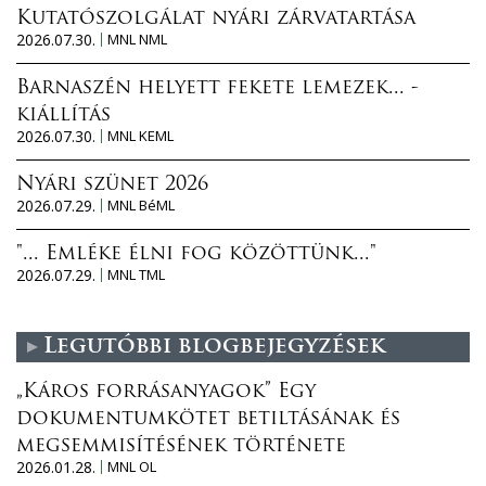
Kutatószolgálat nyári zárvatartása
2026.07.30.
MNL NML
Barnaszén helyett fekete lemezek... -
kiállítás
2026.07.30.
MNL KEML
Nyári szünet 2026
2026.07.29.
MNL BéML
"... Emléke élni fog közöttünk..."
2026.07.29.
MNL TML
Legutóbbi blogbejegyzések
„Káros forrásanyagok” Egy
dokumentumkötet betiltásának és
megsemmisítésének története
2026.01.28.
MNL OL