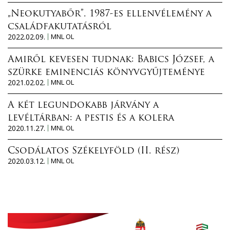
„Neokutyabőr”. 1987-es ellenvélemény a
családfakutatásról
2022.02.09.
MNL OL
Amiről kevesen tudnak: Babics József, a
szürke eminenciás könyvgyűjteménye
2021.02.02.
MNL OL
A két legundokabb járvány a
levéltárban: a pestis és a kolera
2020.11.27.
MNL OL
Csodálatos Székelyföld (II. rész)
2020.03.12.
MNL OL