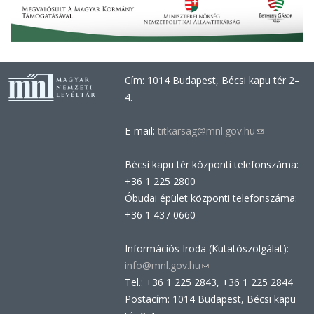
Cím: 1014 Budapest, Bécsi kapu tér 2–
4.
E-mail:
titkarsag@mnl.gov.hu
(link
sends
Bécsi kapu tér központi telefonszáma:
e-
+36 1 225 2800
mail)
Óbudai épület központi telefonszáma:
+36 1 437 0660
Információs Iroda (Kutatószolgálat):
info@mnl.gov.hu
(link
Tel.: +36 1 225 2843, +36 1 225 2844
sends
Postacím: 1014 Budapest, Bécsi kapu
e-