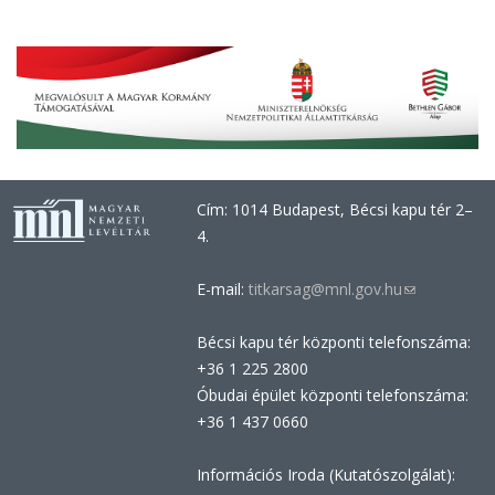
Cím: 1014 Budapest, Bécsi kapu tér 2–
4.
E-mail:
titkarsag@mnl.gov.hu
(link
sends
Bécsi kapu tér központi telefonszáma:
e-
+36 1 225 2800
mail)
Óbudai épület központi telefonszáma:
+36 1 437 0660
Információs Iroda (Kutatószolgálat):