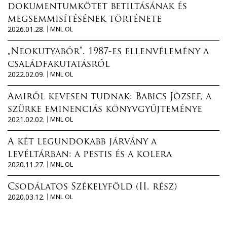
dokumentumkötet betiltásának és
megsemmisítésének története
2026.01.28.
MNL OL
„Neokutyabőr”. 1987-es ellenvélemény a
családfakutatásról
2022.02.09.
MNL OL
Amiről kevesen tudnak: Babics József, a
szürke eminenciás könyvgyűjteménye
2021.02.02.
MNL OL
A két legundokabb járvány a
levéltárban: a pestis és a kolera
2020.11.27.
MNL OL
Csodálatos Székelyföld (II. rész)
2020.03.12.
MNL OL