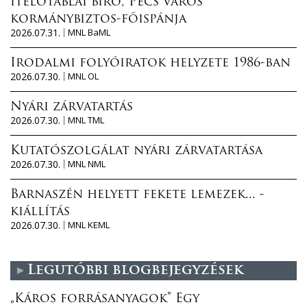
ítélőtáblai bíró, Pécs város
kormánybiztos-főispánja
2026.07.31.
MNL BaML
Irodalmi folyóiratok helyzete 1986-ban
2026.07.30.
MNL OL
Nyári zárvatartás
2026.07.30.
MNL TML
Kutatószolgálat nyári zárvatartása
2026.07.30.
MNL NML
Barnaszén helyett fekete lemezek... -
kiállítás
2026.07.30.
MNL KEML
Legutóbbi blogbejegyzések
„Káros forrásanyagok” Egy