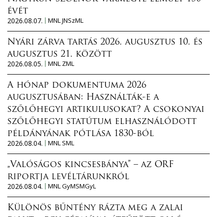
évét
2026.08.07.
MNL JNSzML
Nyári zárva tartás 2026. augusztus 10. és
augusztus 21. között
2026.08.05.
MNL ZML
A hónap dokumentuma 2026
augusztusában: Használták-e a
szőlőhegyi artikulusokat? A csokonyai
szőlőhegyi statútum elhasználódott
példányának pótlása 1830-ból
2026.08.04.
MNL SML
„Valóságos kincsesbánya” – az ORF
riportja levéltárunkról
2026.08.04.
MNL GyMSMGyL
Különös bűntény rázta meg a zalai