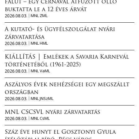
falut – egy cérnával átfűzött olló
buktatta le a 12 éves árvát
2026.08.03.
MNL ZML
A kutató- és ügyfélszolgálat nyári
zárvatartása
2026.08.03.
MNL HML
KIÁLLÍTÁS │ Emlékek a Savaria Karnevál
történetéből (1961-2025)
2026.08.03.
MNL VaML
Aszályos évek nehézségei egy megszállt
országban
2026.08.03.
MNL JNSzML
MNL CSCSVL nyári zárvatartás
2026.08.03.
MNL CsML
Száz éve hunyt el Gosztonyi Gyula