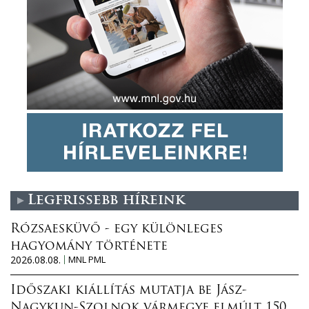
Legfrissebb híreink
Rózsaesküvő - egy különleges
hagyomány története
2026.08.08.
MNL PML
Időszaki kiállítás mutatja be Jász-
Nagykun-Szolnok vármegye elmúlt 150