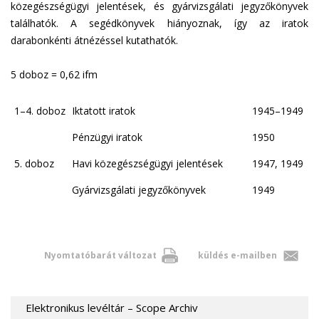
közegészségügyi jelentések, és gyárvizsgálati jegyzőkönyvek
találhatók. A segédkönyvek hiányoznak, így az iratok
darabonkénti átnézéssel kutathatók.
5 doboz = 0,62 ifm
1–4. doboz
Iktatott iratok
1945–1949
Pénzügyi iratok
1950
5. doboz
Havi közegészségügyi jelentések
1947, 1949
Gyárvizsgálati jegyzőkönyvek
1949
Nyomtatóbarát változat
küldés e-mailben
Elektronikus levéltár – Scope Archiv