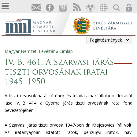
Tagintézmények
Magyar Nemzeti Levéltár
»
Címlap
Jelenlegi
IV. B. 461. A Szarvasi járás
hely
tiszti orvosának iratai
1945–1950
A tiszti orvosok hatáskörének és feladatainak általános leírását
lásd IV. B. 414. a Gyomai járás tiszti orvosának iratai fond
bevezetőjében.
A Szarvasi járás tiszti orvosa 1947-ben dr. Krajcsovics Pál volt.
Az iratanyagban iktatott iratok, pénzügyi iratok, havi