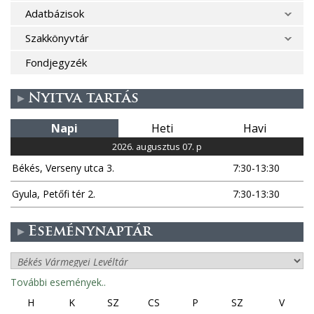
Adatbázisok
Szakkönyvtár
Fondjegyzék
Nyitva tartás
Napi
Heti
Havi
2026. augusztus 07. p
Békés, Verseny utca 3.
7:30-13:30
Gyula, Petőfi tér 2.
7:30-13:30
Eseménynaptár
További események..
H
K
SZ
CS
P
SZ
V