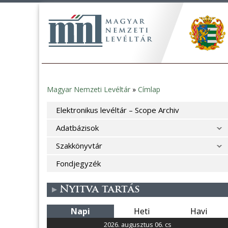
Magyar Nemzeti Levéltár
»
Címlap
Jelenlegi
Elektronikus levéltár – Scope Archiv
hely
Adatbázisok
Szakkönyvtár
Fondjegyzék
Nyitva tartás
Napi
Heti
Havi
2026. augusztus 06. cs