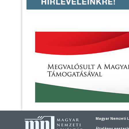
Magyar Nemzeti L
Általános postací