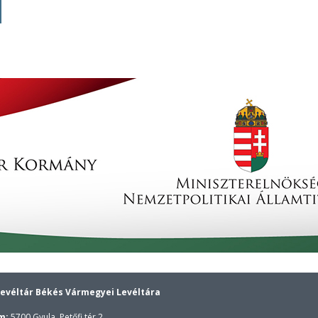
evéltár Békés Vármegyei Levéltára
m:
5700 Gyula, Petőfi tér 2.