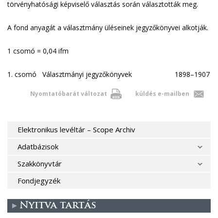
törvényhatósági képviselő választás során választották meg.
A fond anyagát a választmány üléseinek jegyzőkönyvei alkotják.
1 csomó = 0,04 ifm
1. csomó Választmányi jegyzőkönyvek 1898–1907
Nyomtatóbarát változat
küldés e-mailben
Elektronikus levéltár – Scope Archiv
Adatbázisok
Szakkönyvtár
Fondjegyzék
Nyitva tartás