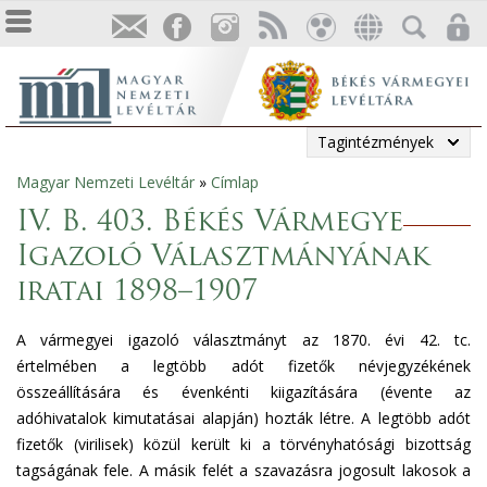
Tagintézmények
Magyar Nemzeti Levéltár
»
Címlap
Jelenlegi
IV. B. 403. Békés Vármegye
hely
Igazoló Választmányának
iratai 1898–1907
A vármegyei igazoló választmányt az 1870. évi 42. tc.
értelmében a legtöbb adót fizetők névjegyzékének
összeállítására és évenkénti kiigazítására (évente az
adóhivatalok kimutatásai alapján) hozták létre. A legtöbb adót
fizetők (virilisek) közül került ki a törvényhatósági bizottság
tagságának fele. A másik felét a szavazásra jogosult lakosok a