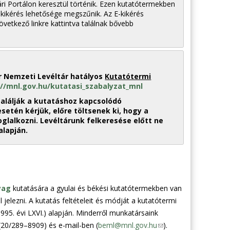
tári Portálon keresztül történik. Ezen kutatótermekben
-kikérés lehetősége megszűnik. Az E-kikérés
következő linkre kattintva találnak bővebb
r Nemzeti Levéltár hatályos
Kutatótermi
://mnl.gov.hu/kutatasi_szabalyzat_mnl
találják a kutatáshoz kapcsolódó
tén kérjük, előre töltsenek ki, hogy a
glalkozni. Levéltárunk felkeresése előtt ne
alapján.
yag
kutatására a gyulai és békési kutatótermekben van
 jelezni. A kutatás feltételeit és módját a kutatótermi
(1995. évi LXVI.) alapján. Minderről munkatársaink
 (20/289–8909) és e-mail-ben (
beml@mnl.gov.hu
(
).