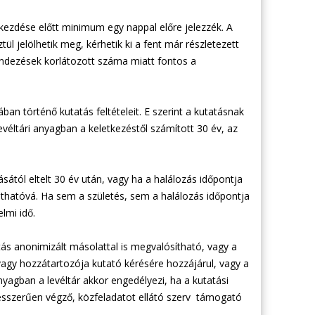
l
ezdése előtt minimum egy nappal előre jelezzék. A
i
tül jelölhetik meg, kérhetik ki a fent már részletezett
n
ndezések korlátozott száma miatt fontos a
k
s
e
ban történő kutatás feltételeit. E szerint a kutatásnak
n
evéltári anyagban a keletkezéstől számított 30 év, az
d
s
e
sától eltelt 30 év után, vagy ha a halálozás időpontja
-
tathatóvá. Ha sem a születés, sem a halálozás időpontja
m
lmi idő.
a
i
tatás anonimizált másolattal is megvalósítható, vagy a
l
 vagy hozzátartozója kutató kérésére hozzájárul, vagy a
)
agban a levéltár akkor engedélyezi, ha a kutatási
ésszerűen végző, közfeladatot ellátó szerv támogató