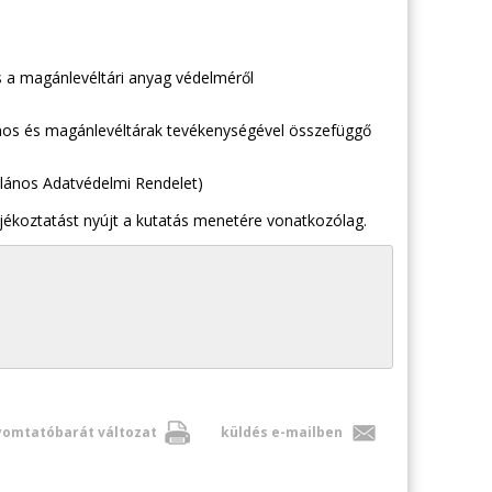
 és a magánlevéltári anyag védelméről
vános és magánlevéltárak tevékenységével összefüggő
talános Adatvédelmi Rendelet)
jékoztatást nyújt a kutatás menetére vonatkozólag.
omtatóbarát változat
küldés e-mailben