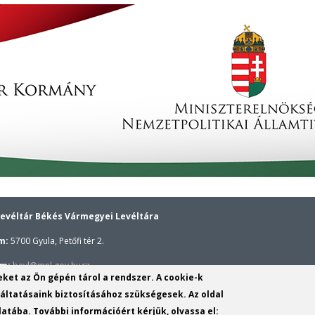
evéltár Békés Vármegyei Levéltára
m:
5700 Gyula, Petőfi tér 2.
(link
ím:
bevl@mnl.gov.hu
yeket az Ön gépén tárol a rendszer. A cookie-k
sends
ponti telefonszáma:
(+36–66) 362–173,
Gyulai kutatószolgálat telefons
ltatásaink biztosításához szükségesek. Az oldal
e-
atába. További információért kérjük, olvassa el:
onszáma:
(+36–66) 522–255,
Békési kutatószolgálat telefonszáma:
(+36–2