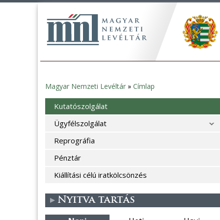
Magyar Nemzeti Levéltár
»
Címlap
Jelenlegi
Kutatószolgálat
hely
Ügyfélszolgálat
Reprográfia
Pénztár
Kiállítási célú iratkölcsönzés
Nyitva tartás