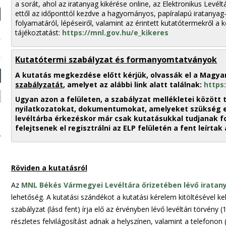
a sorát, ahol az iratanyag kikérése online, az Elektronikus Levél
ettől az időponttól kezdve a hagyományos, papíralapú iratanyag
folyamatáról, lépéseiről, valamint az érintett kutatótermekről a 
tájékoztatást:
https://mnl.gov.hu/e_kikeres
Kutatótermi szabályzat és formanyomtatványok
A kutatás megkezdése előtt kérjük, olvassák el a Magya
szabályzatát
, amelyet az alábbi link alatt találnak:
https
Ugyan azon a felületen, a szabályzat mellékletei között 
nyilatkozatokat, dokumentumokat, amelyeket szükség ese
levéltárba érkezéskor már csak kutatásukkal tudjanak fo
felejtsenek el regisztrálni az ELP felületén a fent leírtak 
Röviden a kutatásról
Az
MNL Békés Vármegyei Levéltára őrizetében lévő iratan
lehetőség. A kutatási szándékot a kutatási kérelem kitöltésével kell
szabályzat (lásd fent) írja elő az érvényben lévő levéltári törvény 
részletes felvilágosítást adnak a helyszínen, valamint a telefonon