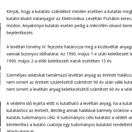
Kérjük, hogy a kutatási szándékot minden esetben a kutatás megk
kutatni kívánt iratanyagot az Elektronikus Levéltári Portálon keresz
módon. Anyakönyvi kutatás esetén pedig a mikrofilm-olvasó bere
bejelentkezés.
A levéltári törvény IV. fejezete határozza meg a közlevéltár anyagá
vannak bizonyos időhatárai. Az 1990. május 1-e után keletkezett l
1990. május 2-a előtt keletkezett iratok esetében 15 év.
Személyes adatokat tartalmazó levéltári anyag az érintett halálozá
nem ismert az érintett születésétől számított 90 év után válik ku
nem ismert a levéltári anyag keletkezésétől számított 60 év a véde
A védelmi idő lejárta előtt is kutatható a levéltári anyag, ha a ku
kutatáshoz az érintett, illetőleg annak halálával bármely örököse
kutatás tudományos célú. A tudományos célú kutatást a védett any
kérelemhez a kutató csatolja egy tudományos kutatást rendeltet
állásfoglalását.