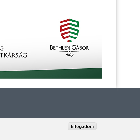
Elfogadom
záma:
(+36–20) 289–8909
0) 289–8884