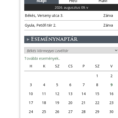
Napi
Heti
Havi
2026. augusztus 09. v
Békés, Verseny utca 3.
Zárva
Gyula, Petőfi tér 2.
Zárva
Eseménynaptár
További események..
H
K
SZ
CS
P
SZ
V
1
2
3
4
5
6
7
8
9
10
11
12
13
14
15
16
17
18
19
20
21
22
23
24
25
26
27
28
29
30