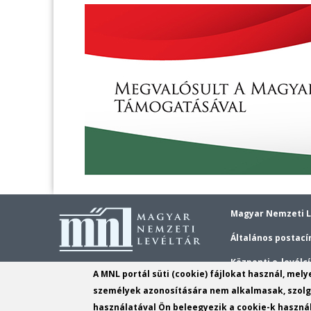
Magyar Nemzeti L
Általános postací
Központi e-levélc
A MNL portál süti (cookie) fájlokat használ, mel
Gyulai épület köz
személyek azonosítására nem alkalmasak, szolgá
használatával Ön beleegyezik a cookie-k használ
Békési Fiók telef