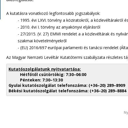
A kutatásra vonatkozó legfontosabb jogszabályok:
- 1995. évi LXVI. törvény a köziratokról, a közlevéltárakról
- 2010. évi I. törvény az anyakönyvi eljárásról
- 27/2015. (V. 27) EMMI rendelet a a közlevéltárak és nyil
szakmai követelményekről
- (EU) 2016/697 európai parlamenti és tanácsi rendelet (Ál
Az Magyar Nemzeti Levéltár Kutatótermi szabályzata részletes tá
Kutatószolgálatunk nyitvatartása:
Hétfőtől csütörtökig: 7:30–06:00
Pénteken: 7:30–13:30
Gyulai kutatószolgálat telefonszáma: (+36–20) 289–8909
Békési kutatószolgálat telefonszáma: (+36–20) 289–8884
Ny