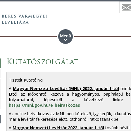
Kutatószolgálat
Tisztelt Kutatóink!
A
Magyar Nemzeti Levéltár (MNL) 2022. január 1-től
minde
Ettől az időponttól kezdve a hagyományos, papíralapú bei
folyamatáról, lépéseiről a következő linkre k
https://mnl.gov.hu/e_beiratkozas
Az online beiratkozás az MNL-ben kötelező, így kérjük, a kuta
már a levéltár felkeresése előtt, otthonról iratkozzanak be.
A
Magyar Nemzeti Levéltár 2022. január 1-től
tovább bővíti