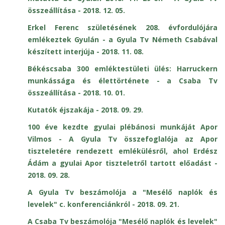
összeállítása - 2018. 12. 05.
Erkel Ferenc születésének 208. évfordulójára
emlékeztek Gyulán - a Gyula Tv Németh Csabával
készített interjúja - 2018. 11. 08.
Békéscsaba 300 emléktestületi ülés: Harruckern
munkássága és élettörténete - a Csaba Tv
összeállítása - 2018. 10. 01.
Kutatók éjszakája - 2018. 09. 29.
100 éve kezdte gyulai plébánosi munkáját Apor
Vilmos - A Gyula Tv összefoglalója az Apor
tiszteletére rendezett emlékülésről, ahol Erdész
Ádám a gyulai Apor tiszteletről tartott előadást -
2018. 09. 28.
A Gyula Tv beszámolója a "Mesélő naplók és
levelek" c. konferenciánkról - 2018. 09. 21.
A Csaba Tv beszámolója "Mesélő naplók és levelek"