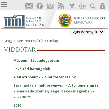
Tagintézmények
Magyar Nemzeti Levéltár
»
Címlap
Jelenlegi
Videótár
hely
Múzeumi Szabadegyetem
Levéltári barangolók
A Mi otthonunk – a mi történeteink
Barangolás a múlt ösvényein – A történelemírás
kiemelkedő személyiségei Békés megyében –
2022.10.21.
2026