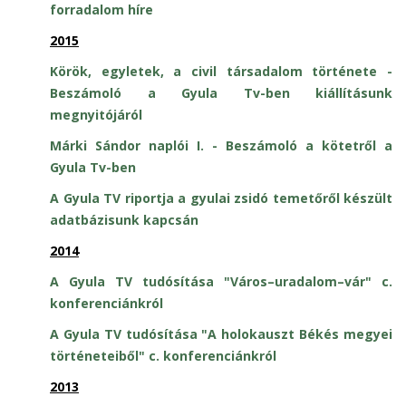
forradalom híre
2015
Körök, egyletek, a civil társadalom története -
Beszámoló a Gyula Tv-ben kiállításunk
megnyitójáról
Márki Sándor naplói I. - Beszámoló a kötetről a
Gyula Tv-ben
A Gyula TV riportja a gyulai zsidó temetőről készült
adatbázisunk kapcsán
2014
A Gyula TV tudósítása "Város–uradalom–vár" c.
konferenciánkról
A Gyula TV tudósítása "A holokauszt Békés megyei
történeteiből" c. konferenciánkról
2013