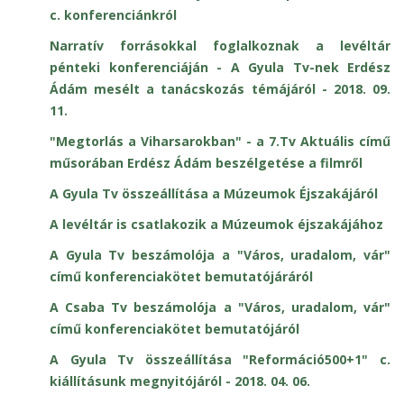
c. konferenciánkról
Narratív forrásokkal foglalkoznak a levéltár
pénteki konferenciáján - A Gyula Tv-nek Erdész
Ádám mesélt a tanácskozás témájáról - 2018. 09.
11.
"Megtorlás a Viharsarokban" - a 7.Tv Aktuális című
műsorában Erdész Ádám beszélgetése a filmről
A Gyula Tv összeállítása a Múzeumok Éjszakájáról
A levéltár is csatlakozik a Múzeumok éjszakájához
A Gyula Tv beszámolója a "Város, uradalom, vár"
című konferenciakötet bemutatójáráról
A Csaba Tv beszámolója a "Város, uradalom, vár"
című konferenciakötet bemutatójáról
A Gyula Tv összeállítása "Reformáció500+1" c.
kiállításunk megnyitójáról - 2018. 04. 06.