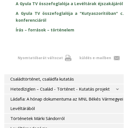
A Gyula TV összefoglalója a Levéltárak éjszakájáról
A Gyula TV összefoglalója a "Kutyaszorítóban" c.
konferenciáról
Írás – források – történelem
Nyomtatóbarát változat
küldés e-mailben
Családtörténet, családfa kutatás
Hetedíziglen – Család - Történet - Kutatás projekt
Ládafia: A hónap dokumentuma az MNL Békés Vármegyei
Levéltárából
Történetek Márki Sándorról