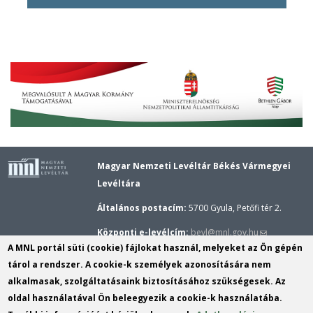
Magyar Nemzeti Levéltár Békés Vármegyei
Levéltára
Általános postacím:
5700 Gyula, Petőfi tér 2.
(link
Központi e-levélcím:
bevl@mnl.gov.hu
A MNL portál süti (cookie) fájlokat használ, melyeket az Ön gépén
sends
Gyulai épület központi telefonszáma:
(+36–66)
tárol a rendszer. A cookie-k személyek azonosítására nem
e-
362–173,
Gyulai kutatószolgálat telefonszáma:
alkalmasak, szolgáltatásaink biztosításához szükségesek. Az
mail)
(+36–20) 289–8909
oldal használatával Ön beleegyezik a cookie-k használatába.