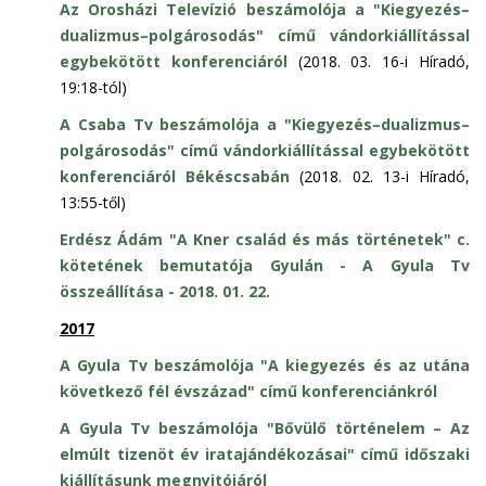
Az Orosházi Televízió beszámolója a "Kiegyezés–
dualizmus–polgárosodás" című vándorkiállítással
egybekötött konferenciáról
(2018. 03. 16-i Híradó,
19:18-tól)
A Csaba Tv beszámolója a "Kiegyezés–dualizmus–
polgárosodás" című vándorkiállítással egybekötött
konferenciáról Békéscsabán
(2018. 02. 13-i Híradó,
13:55-től)
Erdész Ádám "A Kner család és más történetek" c.
kötetének bemutatója Gyulán - A Gyula Tv
összeállítása - 2018. 01. 22.
2017
A Gyula Tv beszámolója "A kiegyezés és az utána
következő fél évszázad" című konferenciánkról
A Gyula Tv beszámolója "Bővülő történelem – Az
elmúlt tizenöt év iratajándékozásai" című időszaki
kiállításunk megnyitójáról