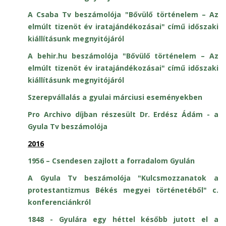
A Csaba Tv beszámolója "Bővülő történelem – Az
elmúlt tizenöt év iratajándékozásai" című időszaki
kiállításunk megnyitójáról
A behir.hu beszámolója "Bővülő történelem – Az
elmúlt tizenöt év iratajándékozásai" című időszaki
kiállításunk megnyitójáról
Szerepvállalás a gyulai márciusi eseményekben
Pro Archivo díjban részesült Dr. Erdész Ádám - a
Gyula Tv beszámolója
2016
1956 – Csendesen zajlott a forradalom Gyulán
A Gyula Tv beszámolója "Kulcsmozzanatok a
protestantizmus Békés megyei történetéből" c.
konferenciánkról
1848 - Gyulára egy héttel később jutott el a