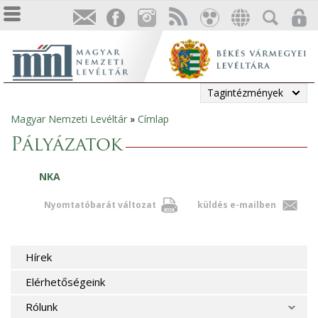
Tagintézmények
Magyar Nemzeti Levéltár
»
Címlap
Jelenlegi
Pályázatok
hely
NKA
Nyomtatóbarát változat
küldés e-mailben
Hírek
Elérhetőségeink
Rólunk