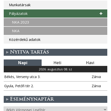
Munkatársak
Pályázatok
NKA 2023
NKA
Közérdekű adatok
Nyitva tartás
Napi
Heti
Havi
2026. augusztus 08. sz
Békés, Verseny utca 3.
Zárva
Gyula, Petőfi tér 2.
Zárva
Eseménynaptár