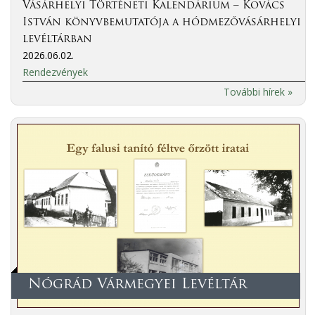
Vásárhelyi Történeti Kalendárium – Kovács
István könyvbemutatója a hódmezővásárhelyi
levéltárban
2026.06.02.
Rendezvények
További hírek »
Nógrád Vármegyei Levéltár