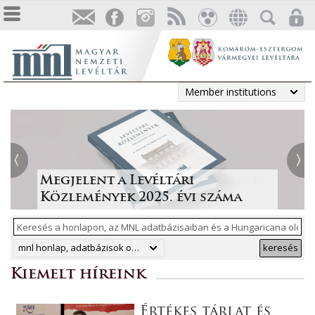
Member institutions
Tájékoztatás a Pest vármegyei
állami anyakönyvi
Irodalmi folyóiratok helyzete
Megjelent a Levéltári
„Lapidáris emlékek” a levéltári
másodpéldányok online
1986-ban
Közlemények 2025. évi száma
anyagban
ArchívNet 2026/2.
közzétételéről
mnl honlap, adatbázisok online, hungaricana
keresés
Kiemelt híreink
Értékes tárlat és