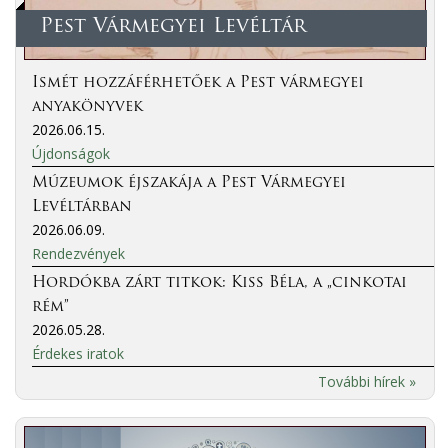
Pest Vármegyei Levéltár
Ismét hozzáférhetőek a Pest vármegyei
anyakönyvek
2026.06.15.
Újdonságok
Múzeumok éjszakája a Pest Vármegyei
Levéltárban
2026.06.09.
Rendezvények
Hordókba zárt titkok: Kiss Béla, a „cinkotai
rém”
2026.05.28.
Érdekes iratok
További hírek »