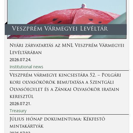
Veszprém Vármegyei Levéltár
Nyári zárvatartás az MNL Veszprém Vármegyei
Levéltárában
2026.07.24.
Institutional news
Veszprém vármegye kincsestára 52. – Polgári
kori olvasókörök bemutatása a Szentgáli
Olvasóegylet és a Zánkai Olvasókör iratain
keresztül
2026.07.21.
Treasury
Július hónap dokumentuma: Kékfestő
mintakártyák