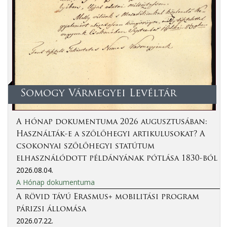
Somogy Vármegyei Levéltár
A hónap dokumentuma 2026 augusztusában:
Használták-e a szőlőhegyi artikulusokat? A
csokonyai szőlőhegyi statútum
elhasználódott példányának pótlása 1830-ból
2026.08.04.
A Hónap dokumentuma
A rövid távú Erasmus+ mobilitási program
párizsi állomása
2026.07.22.