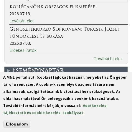
Kolléganőnk országos elismerése
2026.07.13.
Levéltári élet
Gengszterkorzó Sopronban: Turcsik József
tündöklése és bukása
2026.07.03.
Érdekes iratok
További hírek »
Eseménynaptár
A MNL portál süti (cookie) fájlokat használ, melyeket az Ön gépén
tárol a rendszer. A cookie-k személyek azonosítására nem
More events
alkalmasak, szolgáltatásaink biztosításához szükségesek. Az
oldal használatával Ön beleegyezik a cookie-k használatába.
MO
TU
WE
TH
FR
SA
SU
További információért kérjük, olvassa el:
Adatkezelési
1
2
tájékoztató és cookie kezelési szabályzat
3
4
5
6
7
8
9
Elfogadom
10
11
12
13
14
15
16