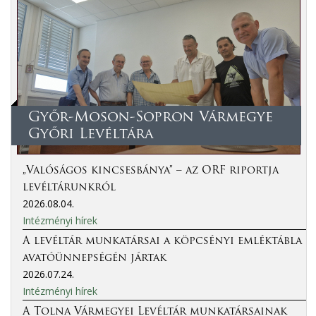
Győr-Moson-Sopron Vármegye
Győri Levéltára
„Valóságos kincsesbánya” – az ORF riportja
levéltárunkról
2026.08.04.
Intézményi hírek
A levéltár munkatársai a köpcsényi emléktábla
avatóünnepségén jártak
2026.07.24.
Intézményi hírek
A Tolna Vármegyei Levéltár munkatársainak