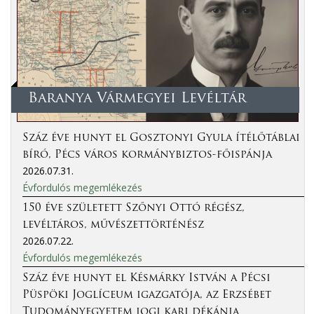
Baranya Vármegyei Levéltár
Száz éve hunyt el Gosztonyi Gyula ítélőtáblai
bíró, Pécs város kormánybiztos-főispánja
2026.07.31.
Évfordulós megemlékezés
150 éve született Szőnyi Ottó régész,
levéltáros, művészettörténész
2026.07.22.
Évfordulós megemlékezés
Száz éve hunyt el Késmárky István a Pécsi
Püspöki Joglíceum igazgatója, az Erzsébet
Tudományegyetem jogi kari dékánja