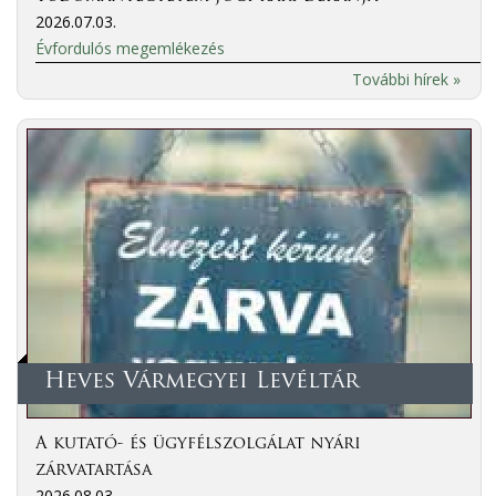
2026.07.03.
Évfordulós megemlékezés
További hírek »
Heves Vármegyei Levéltár
A kutató- és ügyfélszolgálat nyári
zárvatartása
2026.08.03.