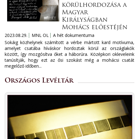
körülhordozása a
Magyar
Királyságban
Mohács előestéjén
2023.08.29.
MNL OL
A hét dokumentuma
Sokáig közhelynek számított a vérbe mártott kard motívuma,
amelyet csatába híváskor hordoztak körül az országlakók
között, így mozgósítva őket a háborúra. Középkori okleveleink
tanúsítják, hogy ezt az ősi szokást még a mohácsi csatát
megelőző időben...
Országos Levéltár