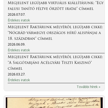
Megjelent legújabb virtuális kiállításunk: "Egy
falusi tanító féltve őrzött iratai" címmel
2026.07.07.
Érdekes iratok
Megjelent Raktárunk mélyéről legújabb cikke:
"Nógrád vármegye országos hírű alispánjai a
18. században" címmel
2026.06.09.
Érdekes iratok
Megjelent Raktárunk mélyéről legújabb cikke:
"A Salgótarjáni Acélgyári Tiszti Kaszinó"
címmel
2026.03.27.
Érdekes iratok
További hírek »