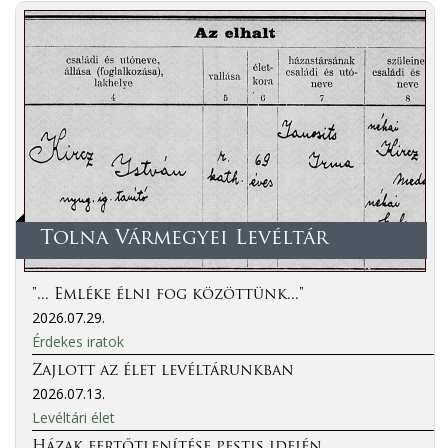
Tolna Vármegyei Levéltár
"... Emléke élni fog közöttünk..."
2026.07.29.
Érdekes iratok
Zajlott az élet levéltárunkban
2026.07.13.
Levéltári élet
Házak fertőtlenítése pestis idején