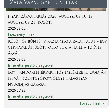
Zala Vármegyei Levéltár
Nyári zárva tartás 2026. augusztus 10. és
augusztus 21. között
2026.08.05.
Intézményi hírek
Különös bűntény rázta meg a zalai falut – egy
cérnával átfűzött olló buktatta le a 12 éves
árvát
2026.08.03.
Ismeretterjesztő újságcikkek
Egy nándorfehérvári hős emlékezete: Domján
István szentgyörgyvölgyi hadastyán
nyugdíjas garasai
2026.07.23.
Ismeretterjesztő újságcikkek
További hírek »