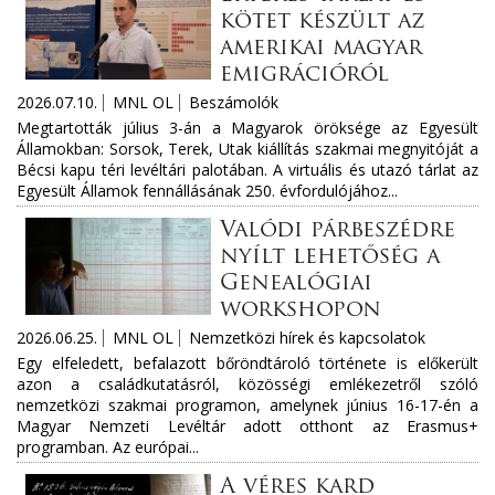
kötet készült az
amerikai magyar
emigrációról
2026.07.10.
MNL OL
Beszámolók
Megtartották július 3-án a Magyarok öröksége az Egyesült
Államokban: Sorsok, Terek, Utak kiállítás szakmai megnyitóját a
Bécsi kapu téri levéltári palotában. A virtuális és utazó tárlat az
Egyesült Államok fennállásának 250. évfordulójához...
Valódi párbeszédre
nyílt lehetőség a
Genealógiai
workshopon
2026.06.25.
MNL OL
Nemzetközi hírek és kapcsolatok
Egy elfeledett, befalazott bőröndtároló története is előkerült
azon a családkutatásról, közösségi emlékezetről szóló
nemzetközi szakmai programon, amelynek június 16-17-én a
Magyar Nemzeti Levéltár adott otthont az Erasmus+
programban. Az európai...
A véres kard