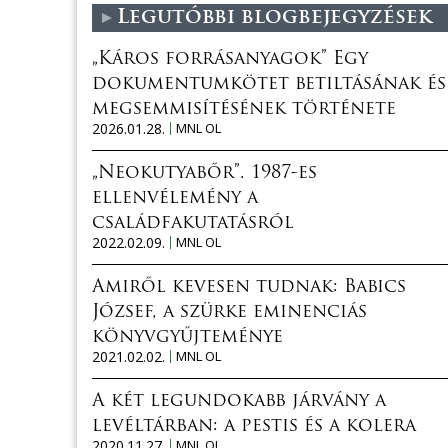
Legutóbbi blogbejegyzések
„Káros forrásanyagok” Egy
dokumentumkötet betiltásának és
megsemmisítésének története
2026.01.28.
MNL OL
„Neokutyabőr”. 1987-es
ellenvélemény a
családfakutatásról
2022.02.09.
MNL OL
Amiről kevesen tudnak: Babics
József, a szürke eminenciás
könyvgyűjteménye
2021.02.02.
MNL OL
A két legundokabb járvány a
levéltárban: a pestis és a kolera
2020.11.27.
MNL OL