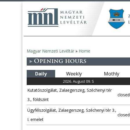
Magyar Nemzeti Levéltár
»
Home
You
Opening hours
are
Daily
Weekly
Mothly
here
2026. August 09. S
Kutatószolgálat, Zalaegerszeg, Széchenyi tér
closed
3., földszint
Ügyfélszolgálat, Zalaegerszeg, Széchenyi tér 3.,
closed
I. emelet