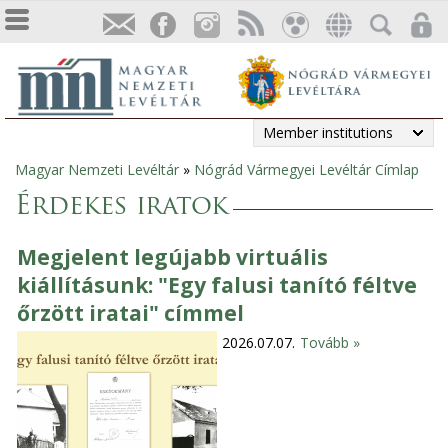
Member institutions
Magyar Nemzeti Levéltár
»
Nógrád Vármegyei Levéltár Címlap
You
Érdekes iratok
are
Megjelent legújabb virtuális
here
kiállításunk: "Egy falusi tanító féltve
őrzött iratai" címmel
2026.07.07.
Tovább »