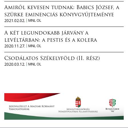
Amiről kevesen tudnak: Babics József, a
szürke eminenciás könyvgyűjteménye
2021.02.02.
MNL OL
A két legundokabb járvány a
levéltárban: a pestis és a kolera
2020.11.27.
MNL OL
Csodálatos Székelyföld (II. rész)
2020.03.12.
MNL OL