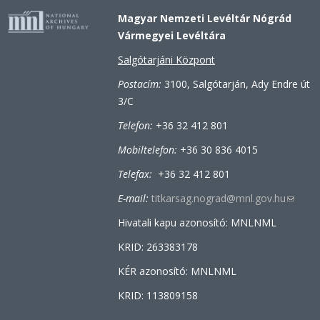
Magyar Nemzeti Levéltár Nógrád
Vármegyei Levéltára
Salgótarjáni Központ
Postacím:
3100, Salgótarján, Ady Endre út
3/C
Telefon:
+36 32 412 801
Mobiltelefon:
+36 30 836 4015
Telefax:
+36 32 412 801
E-mail:
titkarsag.nograd@mnl.gov.hu
(link
sends
Hivatali kapu azonosító: MNLNML
e-
KRID: 263383178
mail)
KÉR azonosító: MNLNML
KRID: 113809158