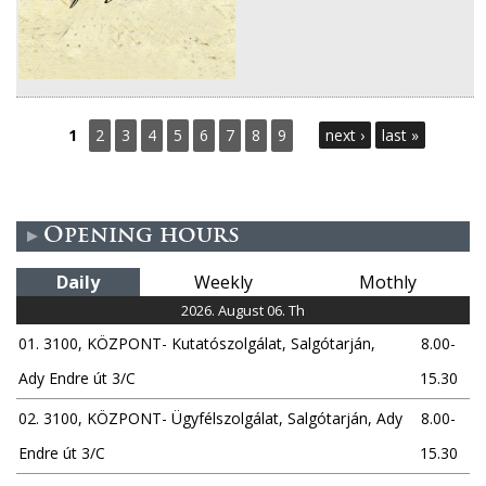
P
1
2
3
4
5
6
7
8
9
next ›
last »
a
g
Opening hours
e
Daily
Weekly
Mothly
s
2026. August 06. Th
01. 3100, KÖZPONT- Kutatószolgálat, Salgótarján,
8.00-
Ady Endre út 3/C
15.30
02. 3100, KÖZPONT- Ügyfélszolgálat, Salgótarján, Ady
8.00-
Endre út 3/C
15.30