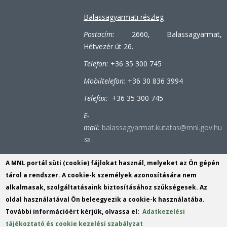
Balassagyarmati részleg
Postacím:
2660, Balassagyarmat,
Hétvezér út 26.
Telefon:
+36 35 300 745
Mobiltelefon:
+36 30 836 3994
Telefax:
+36 35 300 745
E-
mail:
balassagyarmat.kutatas@mnl.gov.hu
(link
sends
A MNL portál süti (cookie) fájlokat használ, melyeket az Ön gépén
e-
Bátonyterenyei-tiribesi részleg
tárol a rendszer. A cookie-k személyek azonosítására nem
mail)
alkalmasak, szolgáltatásaink biztosításához szükségesek. Az
Postacím:
3070, Bátonyterenye (Tiribes),
oldal használatával Ön beleegyezik a cookie-k használatába.
Bolyókpuszta 6.
További információért kérjük, olvassa el:
Adatkezelési
Telefon:
+36 32 353 152
tájékoztató és cookie kezelési szabályzat