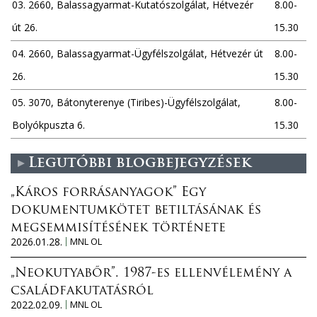
03. 2660, Balassagyarmat-Kutatószolgálat, Hétvezér
8.00-
út 26.
15.30
04. 2660, Balassagyarmat-Ügyfélszolgálat, Hétvezér út
8.00-
26.
15.30
05. 3070, Bátonyterenye (Tiribes)-Ügyfélszolgálat,
8.00-
Bolyókpuszta 6.
15.30
Legutóbbi blogbejegyzések
„Káros forrásanyagok” Egy
dokumentumkötet betiltásának és
megsemmisítésének története
2026.01.28.
MNL OL
„Neokutyabőr”. 1987-es ellenvélemény a
családfakutatásról
2022.02.09.
MNL OL