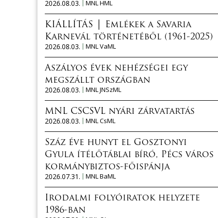
2026.08.03.
MNL HML
KIÁLLÍTÁS │ Emlékek a Savaria
Karnevál történetéből (1961-2025)
2026.08.03.
MNL VaML
Aszályos évek nehézségei egy
megszállt országban
2026.08.03.
MNL JNSzML
MNL CSCSVL nyári zárvatartás
2026.08.03.
MNL CsML
Száz éve hunyt el Gosztonyi
Gyula ítélőtáblai bíró, Pécs város
kormánybiztos-főispánja
2026.07.31.
MNL BaML
Irodalmi folyóiratok helyzete
1986-ban