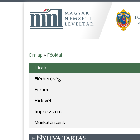
Címlap
»
Főoldal
Jelenlegi
Hírek
hely
Elérhetőség
Fórum
Hírlevél
Impresszum
Munkatársaink
Nyitva tartás