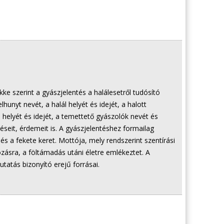
ke szerint a gyászjelentés a halálesetről tudósító
unyt nevét, a halál helyét és idejét, a halott
s helyét és idejét, a temettető gyászolók nevét és
téseit, érdemeit is. A gyászjelentéshez formailag
és a fekete keret. Mottója, mely rendszerint szentírási
kozásra, a föltámadás utáni életre emlékeztet. A
utatás bizonyító erejű forrásai.