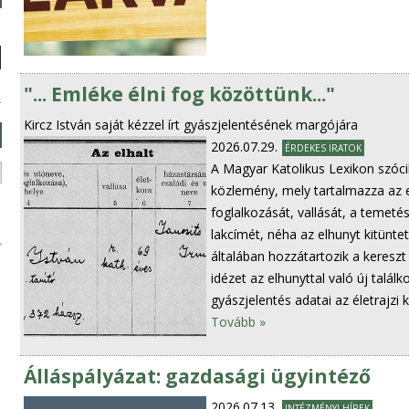
"... Emléke élni fog közöttünk..."
Kircz István saját kézzel írt gyászjelentésének margójára
2026.07.29.
ÉRDEKES IRATOK
A Magyar Katolikus Lexikon szócik
közlemény, mely tartalmazza az elh
foglalkozását, vallását, a temeté
lakcímét, néha az elhunyt kitünte
általában hozzátartozik a kereszt 
idézet az elhunyttal való új talál
gyászjelentés adatai az életrajzi k
Tovább »
Álláspályázat: gazdasági ügyintéző
2026.07.13.
INTÉZMÉNYI HÍREK