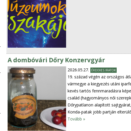
A dombóvári Dőry Konzervgyár
2026.05.27.
ÉRDEKES IRATOK
19. század végén az országos át
vármegye a kiegyezés utáni iparfe
kevés tartós fennmaradásra képes
család (hagyományos női szerepkö
Dőrypatlanon alapított sajtgyárat
Konda-patak jobb partján elterül
Tovább »