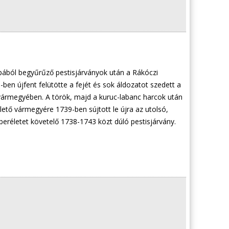
pából begyűrűző pestisjárványok után a Rákóczi
-ben újfent felütötte a fejét és sok áldozatot szedett a
vármegyében. A török, majd a kuruc-labanc harcok után
ető vármegyére 1739-ben sújtott le újra az utolsó,
beréletet követelő 1738-1743 közt dúló pestisjárvány.