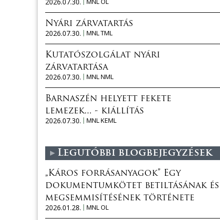
2026.07.30.
MNL OL
Nyári zárvatartás
2026.07.30.
MNL TML
Kutatószolgálat nyári
zárvatartása
2026.07.30.
MNL NML
Barnaszén helyett fekete
lemezek... - kiállítás
2026.07.30.
MNL KEML
Legutóbbi blogbejegyzések
„Káros forrásanyagok” Egy
dokumentumkötet betiltásának és
megsemmisítésének története
2026.01.28.
MNL OL