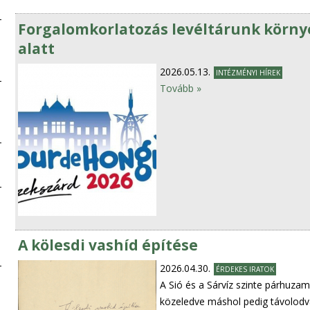
Forgalomkorlatozás levéltárunk környé
alatt
2026.05.13.
INTÉZMÉNYI HÍREK
Tovább »
A kölesdi vashíd építése
2026.04.30.
ÉRDEKES IRATOK
A Sió és a Sárvíz szinte párhuza
közeledve máshol pedig távolodva