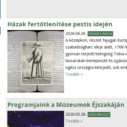
Házak fertőtlenítése pestis idején
2026.06.26.
ÉRDEKES IRATOK
A középkori, részint Nyugat-Euró
szabadságharc ideje alatt, 1708-9
gyorsan terjedő betegség Tolna 
lassacskán benépesülő és újjászül
egész országra kiterjedő, sok em
Tovább »
Programjaink a Múzeumok Éjszakáján
2026.05.28.
LEVÉLTÁRI ÉLET
Tovább »