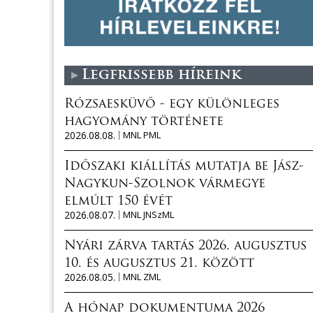
Legfrissebb híreink
Rózsaesküvő - egy különleges
hagyomány története
2026.08.08.
MNL PML
Időszaki kiállítás mutatja be Jász-
Nagykun-Szolnok vármegye
elmúlt 150 évét
2026.08.07.
MNL JNSzML
Nyári zárva tartás 2026. augusztus
10. és augusztus 21. között
2026.08.05.
MNL ZML
A hónap dokumentuma 2026