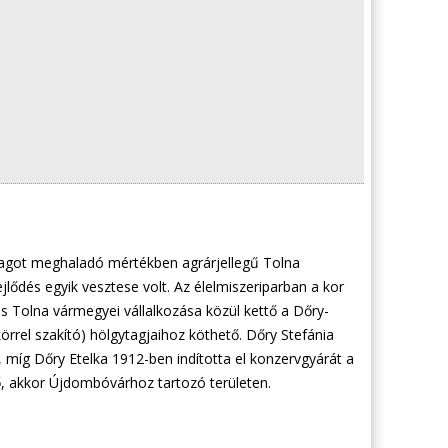
lagot meghaladó mértékben agrárjellegű Tolna
jlődés egyik vesztese volt. Az élelmiszeriparban a kor
 Tolna vármegyei vállalkozása közül kettő a Dőry-
rrel szakító) hölgytagjaihoz köthető. Dőry Stefánia
, míg Dőry Etelka 1912-ben indította el konzervgyárát a
ő, akkor Újdombóvárhoz tartozó területen.