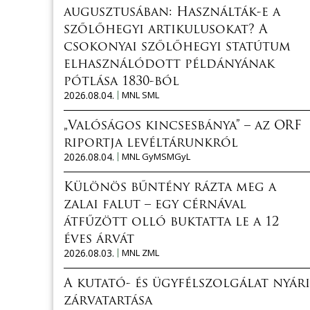
augusztusában: Használták-e a
szőlőhegyi artikulusokat? A
csokonyai szőlőhegyi statútum
elhasználódott példányának
pótlása 1830-ból
2026.08.04.
MNL SML
„Valóságos kincsesbánya” – az ORF
riportja levéltárunkról
2026.08.04.
MNL GyMSMGyL
Különös bűntény rázta meg a
zalai falut – egy cérnával
átfűzött olló buktatta le a 12
éves árvát
2026.08.03.
MNL ZML
A kutató- és ügyfélszolgálat nyári
zárvatartása