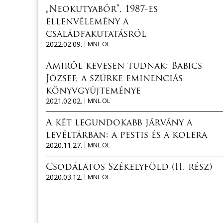
„Neokutyabőr”. 1987-es
ellenvélemény a
családfakutatásról
2022.02.09.
MNL OL
Amiről kevesen tudnak: Babics
József, a szürke eminenciás
könyvgyűjteménye
2021.02.02.
MNL OL
A két legundokabb járvány a
levéltárban: a pestis és a kolera
2020.11.27.
MNL OL
Csodálatos Székelyföld (II. rész)
2020.03.12.
MNL OL