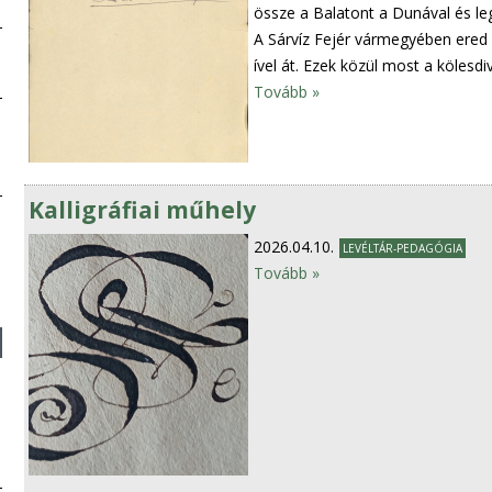
össze a Balatont a Dunával és le
A Sárvíz Fejér vármegyében ered é
ível át. Ezek közül most a kölesdi
Tovább »
Kalligráfiai műhely
2026.04.10.
LEVÉLTÁR-PEDAGÓGIA
Tovább »