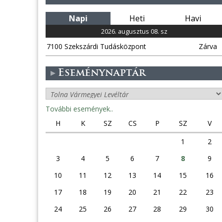
Napi
Heti
Havi
2026. augusztus 08. sz
7100 Szekszárdi Tudásközpont
Zárva
Eseménynaptár
További események..
H
K
SZ
CS
P
SZ
V
1
2
3
4
5
6
7
8
9
10
11
12
13
14
15
16
17
18
19
20
21
22
23
24
25
26
27
28
29
30