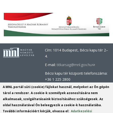
Cím: 1014 Budapest, Bécsi kapu tér 2–
4.
E-mail:
titkarsag@mnl.gov.hu
(link
sends
Bécsi kapu tér központi telefonszáma:
e-
+36 1 225 2800
mail)
Óbudai épület központi telefonszáma:
A MNL portál süti (cookie) fájlokat használ, melyeket az Ön gépén
+36 1 437 0660
tárol a rendszer. A cookie-k személyek azonosítására nem
alkalmasak, szolgáltatásaink biztosításához szükségesek. Az
Információs Iroda (Kutatószolgálat):
oldal használatával Ön beleegyezik a cookie-k használatába.
info@mnl.gov.hu
(link
További információért kérjük, olvassa el:
Adatkezelési
Tel.: +36 1 225 2843, +36 1 225 2844
sends