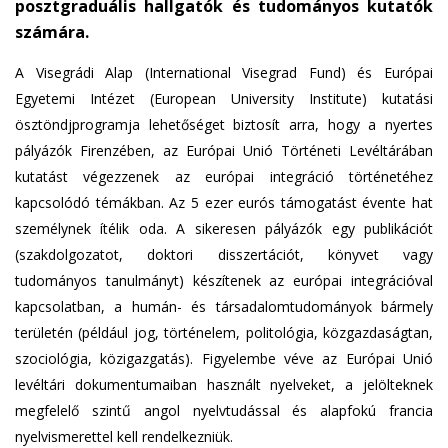
posztgraduális hallgatók és tudományos kutatók
számára.
A Visegrádi Alap (International Visegrad Fund) és Európai
Egyetemi Intézet (European University Institute) kutatási
ösztöndjprogramja lehetőséget biztosít arra, hogy a nyertes
pályázók Firenzében, az Európai Unió Történeti Levéltárában
kutatást végezzenek az európai integráció történetéhez
kapcsolódó témákban. Az 5 ezer eurós támogatást évente hat
személynek ítélik oda. A sikeresen pályázók egy publikációt
(szakdolgozatot, doktori disszertációt, könyvet vagy
tudományos tanulmányt) készítenek az európai integrációval
kapcsolatban, a humán- és társadalomtudományok bármely
területén (például jog, történelem, politológia, közgazdaságtan,
szociológia, közigazgatás). Figyelembe véve az Európai Unió
levéltári dokumentumaiban használt nyelveket, a jelölteknek
megfelelő szintű angol nyelvtudással és alapfokú francia
nyelvismerettel kell rendelkezniük.