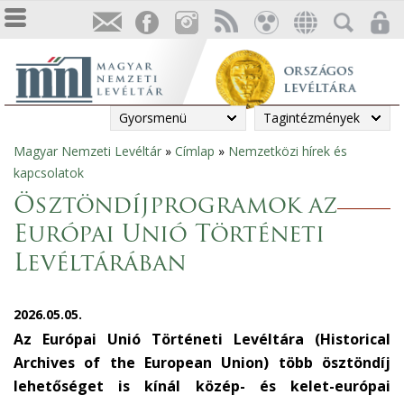
Gyorsmenü
Tagintézmények
Magyar Nemzeti Levéltár
»
Címlap
»
Nemzetközi hírek és
Jelenlegi
kapcsolatok
hely
Ösztöndíjprogramok az
Európai Unió Történeti
Levéltárában
2026.05.05.
Az Európai Unió Történeti Levéltára (Historical
Archives of the European Union) több ösztöndíj
lehetőséget is kínál közép- és kelet-európai