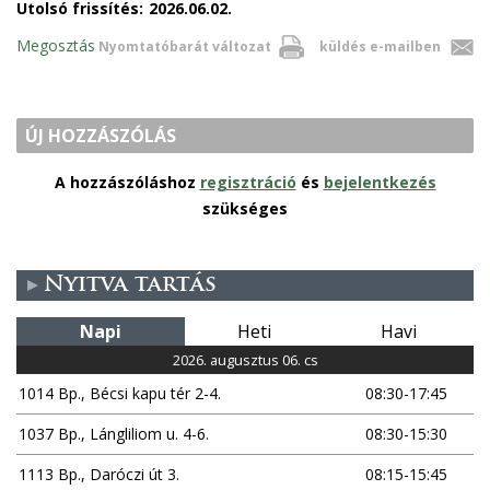
Utolsó frissítés:
2026.06.02.
Megosztás
Nyomtatóbarát változat
küldés e-mailben
ÚJ HOZZÁSZÓLÁS
A hozzászóláshoz
regisztráció
és
bejelentkezés
szükséges
Nyitva tartás
Napi
Heti
Havi
2026. augusztus 06. cs
1014 Bp., Bécsi kapu tér 2-4.
08:30-17:45
1037 Bp., Lángliliom u. 4-6.
08:30-15:30
1113 Bp., Daróczi út 3.
08:15-15:45