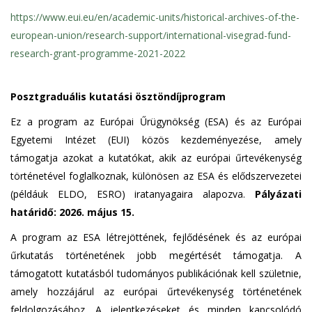
https://www.eui.eu/en/academic-units/historical-archives-of-the-
european-union/research-support/international-visegrad-fund-
research-grant-programme-2021-2022
Posztgraduális kutatási ösztöndíjprogram
Ez a program az Európai Űrügynökség (ESA) és az Európai
Egyetemi Intézet (EUI) közös kezdeményezése, amely
támogatja azokat a kutatókat, akik az európai űrtevékenység
történetével foglalkoznak, különösen az ESA és elődszervezetei
(példáuk ELDO, ESRO) iratanyagaira alapozva.
Pályázati
határidő: 2026. május 15.
A program az ESA létrejöttének, fejlődésének és az európai
űrkutatás történetének jobb megértését támogatja. A
támogatott kutatásból tudományos publikációnak kell születnie,
amely hozzájárul az európai űrtevékenység történetének
feldolgozásához. A jelentkezéseket és minden kapcsolódó