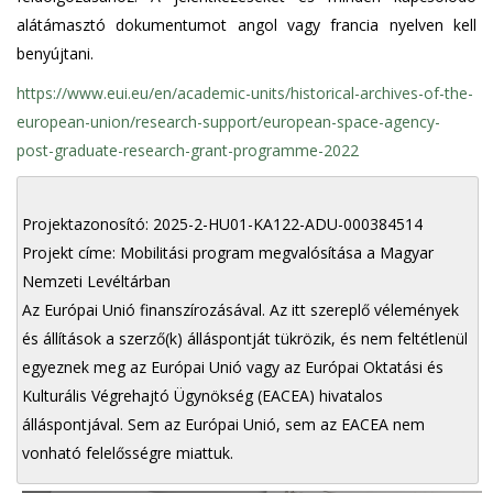
alátámasztó dokumentumot angol vagy francia nyelven kell
benyújtani.
https://www.eui.eu/en/academic-units/historical-archives-of-the-
european-union/research-support/european-space-agency-
post-graduate-research-grant-programme-2022
Projektazonosító: 2025-2-HU01-KA122-ADU-000384514
Projekt címe: Mobilitási program megvalósítása a Magyar
Nemzeti Levéltárban
Az Európai Unió finanszírozásával. Az itt szereplő vélemények
és állítások a szerző(k) álláspontját tükrözik, és nem feltétlenül
egyeznek meg az Európai Unió vagy az Európai Oktatási és
Kulturális Végrehajtó Ügynökség (EACEA) hivatalos
álláspontjával. Sem az Európai Unió, sem az EACEA nem
vonható felelősségre miattuk.