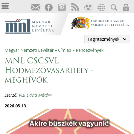
Tagintézmények
Magyar Nemzeti Levéltár
»
Címlap
»
Rendezvények
Jelenlegi
MNL CSCSVL
hely
Hódmezővásárhely -
meghívók
Szerző:
Vizi Dávid Máté
(
l
2026.05.13.
i
n
k
s