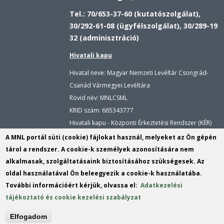
Tel.: 70/653-37-60 (kutatószolgálat),
30/292-61-08 (ügyfélszolgálat), 30/289-19
32 (adminisztráció)
Hivatali kapu
Hivatal neve: Magyar Nemzeti Levéltár Csongrád-
Csanád Vármegyei Levéltára
Rövid név: MNLCSML
KRID szám:
665343777
Hivatali kapu - Központi Érkeztetési Rendszer (KÉR)
Hivatal neve: Magyar Nemzeti Levéltár
A MNL portál süti (cookie) fájlokat használ, melyeket az Ön gépén
Rövid név: MNLCSML
tárol a rendszer. A cookie-k személyek azonosítására nem
KRID szám: 113809158
alkalmasak, szolgáltatásaink biztosításához szükségesek. Az
oldal használatával Ön beleegyezik a cookie-k használatába.
E-mail:
cscsvl@mnl.gov.hu
(link
További információért kérjük, olvassa el:
Adatkezelési
sends
instagram
tájékoztató és cookie kezelési szabályzat
e-
Tartalomszerkesztő:
Vizi Dávid Máté
(link
mail)
Elfogadom
send