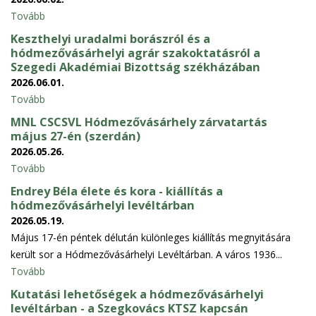
Tovább
Keszthelyi uradalmi borászról és a
hódmezővásárhelyi agrár szakoktatásról a
Szegedi Akadémiai Bizottság székházában
2026.06.01.
Tovább
MNL CSCSVL Hódmezővásárhely zárvatartás
május 27-én (szerdán)
2026.05.26.
Tovább
Endrey Béla élete és kora - kiállítás a
hódmezővásárhelyi levéltárban
2026.05.19.
Május 17-én péntek délután különleges kiállítás megnyitására
került sor a Hódmezővásárhelyi Levéltárban. A város 1936...
Tovább
Kutatási lehetőségek a hódmezővásárhelyi
levéltárban - a Szegkovács KTSZ kapcsán