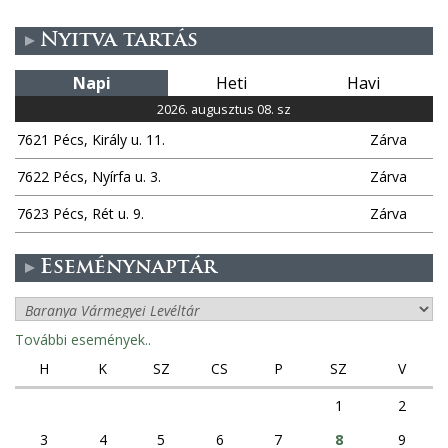
Nyitva tartás
Napi
Heti
Havi
2026. augusztus 08. sz
7621 Pécs, Király u. 11.
Zárva
7622 Pécs, Nyírfa u. 3.
Zárva
7623 Pécs, Rét u. 9.
Zárva
Eseménynaptár
További események..
H
K
SZ
CS
P
SZ
V
1
2
3
4
5
6
7
8
9