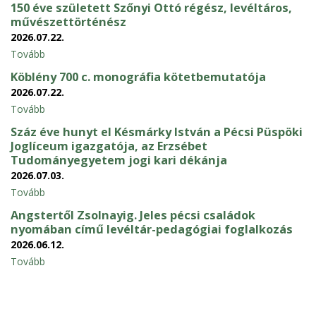
150 éve született Szőnyi Ottó régész, levéltáros,
művészettörténész
2026.07.22.
Tovább
Köblény 700 c. monográfia kötetbemutatója
2026.07.22.
Tovább
Száz éve hunyt el Késmárky István a Pécsi Püspöki
Joglíceum igazgatója, az Erzsébet
Tudományegyetem jogi kari dékánja
2026.07.03.
Tovább
Angstertől Zsolnayig. Jeles pécsi családok
nyomában című levéltár-pedagógiai foglalkozás
2026.06.12.
Tovább