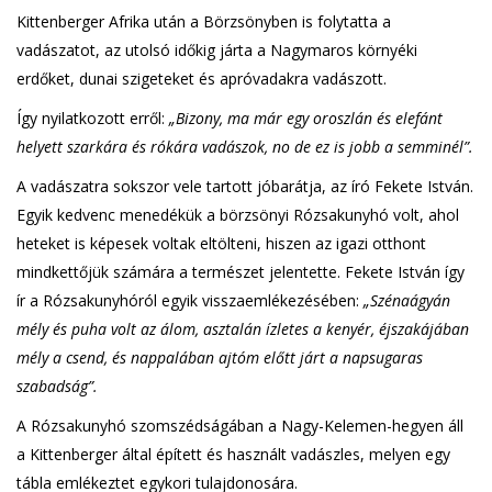
Kittenberger Afrika után a Börzsönyben is folytatta a
vadászatot, az utolsó időkig járta a Nagymaros környéki
erdőket, dunai szigeteket és apróvadakra vadászott.
Így nyilatkozott erről:
„Bizony, ma már egy oroszlán és elefánt
helyett szarkára és rókára vadászok, no de ez is jobb a semminél”.
A vadászatra sokszor vele tartott jóbarátja, az író Fekete István.
Egyik kedvenc menedékük a börzsönyi Rózsakunyhó volt, ahol
heteket is képesek voltak eltölteni, hiszen az igazi otthont
mindkettőjük számára a természet jelentette. Fekete István így
ír a Rózsakunyhóról egyik visszaemlékezésében:
„Szénaágyán
mély és puha volt az álom, asztalán ízletes a kenyér, éjszakájában
mély a csend, és nappalában ajtóm előtt járt a napsugaras
szabadság”.
A Rózsakunyhó szomszédságában a Nagy-Kelemen-hegyen áll
a Kittenberger által épített és használt vadászles, melyen egy
tábla emlékeztet egykori tulajdonosára.