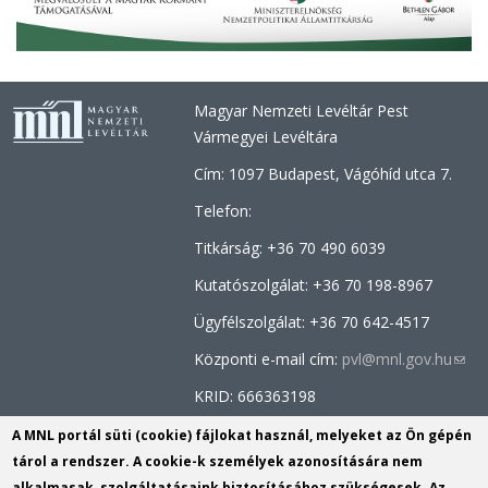
Magyar Nemzeti Levéltár Pest
Vármegyei Levéltára
Cím: 1097 Budapest, Vágóhíd utca 7.
Telefon:
Titkárság: +36 70 490 6039
Kutatószolgálat: +36
70 198-8967
Ügyfélszolgálat: +36 70
642-4517
Központi e-mail cím:
pvl@mnl.gov.hu
(link
send
KRID: 666363198
e-
Facebook oldal:
MNL Pest Megyei
A MNL portál süti (cookie) fájlokat használ, melyeket az Ön gépén
mail)
Levéltára
tárol a rendszer. A cookie-k személyek azonosítására nem
alkalmasak, szolgáltatásaink biztosításához szükségesek. Az