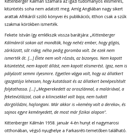
Kittenberger Kálmán számára az igazi tudományos elismerés,
kitüntetés soha nem adatott meg. Amíg Angliában nagy sikert
arattak Afrikáról szóló könyvei és publikációi, itthon csak a szűk
szakmai körökben ismerték.
Fekete István így emlékszik vissza barátjára:
„Kittenberger
Kálmánról sokan azt mondták, hogy nehéz ember, hogy gőgös,
zárkózott, sőt rideg, néha pedig goromba volt. De ezek nem
ismerték őt. [...] Élete nem volt rózsás, az bizonyos. Nem kapott
kitüntetést, nem kapott állást, nem kapott elismerést. Igaz, nem is
pályázott semmi ilyesmire. Egyetlen vágya volt, hogy az állatkert
igazgatója lehessen, hogy kutatásait és az állatkert benépesítését
folytathassa. [...] „Megverekedett az oroszlánnal, a maláriával, a
feketevízlázzal, csak a kilincsekkel volt baja, nem tudott
dörgölődzni, hajlongani. Már akkor is »kemény volt a dereka«, és
sajnos egyre keményedett, de most már fizikai alapon”.
Kittenberger Kálmán 1958. január 4-én hunyt el nagymarosi
otthonában, végső nyughelye a Farkasréti-temetőben található.