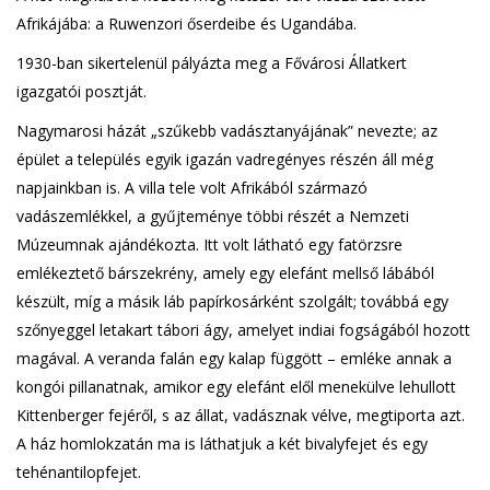
Afrikájába: a Ruwenzori őserdeibe és Ugandába.
1930-ban sikertelenül pályázta meg a Fővárosi Állatkert
igazgatói posztját.
Nagymarosi házát „szűkebb vadásztanyájának” nevezte; az
épület a település egyik igazán vadregényes részén áll még
napjainkban is. A villa tele volt Afrikából származó
vadászemlékkel, a gyűjteménye többi részét a Nemzeti
Múzeumnak ajándékozta. Itt volt látható egy fatörzsre
emlékeztető bárszekrény, amely egy elefánt mellső lábából
készült, míg a másik láb papírkosárként szolgált; továbbá egy
szőnyeggel letakart tábori ágy, amelyet indiai fogságából hozott
magával. A veranda falán egy kalap függött – emléke annak a
kongói pillanatnak, amikor egy elefánt elől menekülve lehullott
Kittenberger fejéről, s az állat, vadásznak vélve, megtiporta azt.
A ház homlokzatán ma is láthatjuk a két bivalyfejet és egy
tehénantilopfejet.