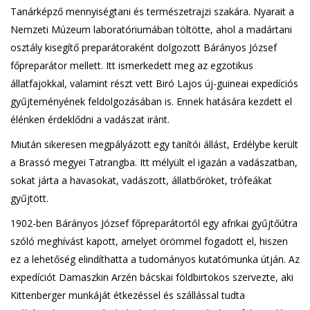
Tanárképző mennyiségtani és természetrajzi szakára. Nyarait a
Nemzeti Múzeum laboratóriumában töltötte, ahol a madártani
osztály kisegítő preparátoraként dolgozott Bárányos József
főpreparátor mellett. Itt ismerkedett meg az egzotikus
állatfajokkal, valamint részt vett Biró Lajos új-guineai expedíciós
gyűjteményének feldolgozásában is. Ennek hatására kezdett el
élénken érdeklődni a vadászat iránt.
Miután sikeresen megpályázott egy tanítói állást, Erdélybe került
a Brassó megyei Tatrangba. Itt mélyült el igazán a vadászatban,
sokat járta a havasokat, vadászott, állatbőröket, trófeákat
gyűjtött.
1902-ben Bárányos József főpreparátortól egy afrikai gyűjtőútra
szóló meghívást kapott, amelyet örömmel fogadott el, hiszen
ez a lehetőség elindíthatta a tudományos kutatómunka útján. Az
expedíciót Damaszkin Arzén bácskai földbirtokos szervezte, aki
Kittenberger munkáját étkezéssel és szállással tudta