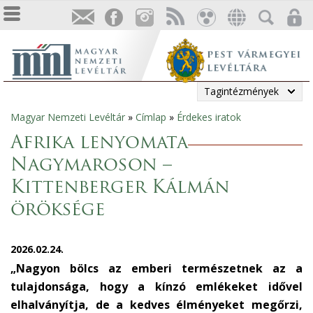
Tagintézmények
Magyar Nemzeti Levéltár
»
Címlap
»
Érdekes iratok
Jelenlegi
Afrika lenyomata
hely
Nagymaroson –
Kittenberger Kálmán
öröksége
2026.02.24.
„Nagyon bölcs az emberi természetnek az a
tulajdonsága, hogy a kínzó emlékeket idővel
elhalványítja, de a kedves élményeket megőrzi,