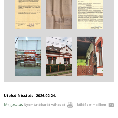
Utolsó frissítés:
2026.02.24.
Megosztás
Nyomtatóbarát változat
küldés e-mailben