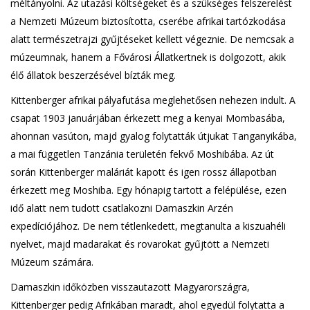
méltányolni. Az utazási költségeket és a szükséges felszerelést
a Nemzeti Múzeum biztosította, cserébe afrikai tartózkodása
alatt természetrajzi gyűjtéseket kellett végeznie. De nemcsak a
múzeumnak, hanem a Fővárosi Állatkertnek is dolgozott, akik
élő állatok beszerzésével bízták meg.
Kittenberger afrikai pályafutása meglehetősen nehezen indult. A
csapat 1903 januárjában érkezett meg a kenyai Mombasába,
ahonnan vasúton, majd gyalog folytatták útjukat Tanganyikába,
a mai független Tanzánia területén fekvő Moshibába. Az út
során Kittenberger maláriát kapott és igen rossz állapotban
érkezett meg Moshiba. Egy hónapig tartott a felépülése, ezen
idő alatt nem tudott csatlakozni Damaszkin Arzén
expedíciójához. De nem tétlenkedett, megtanulta a kiszuahéli
nyelvet, majd madarakat és rovarokat gyűjtött a Nemzeti
Múzeum számára.
Damaszkin időközben visszautazott Magyarországra,
Kittenberger pedig Afrikában maradt, ahol egyedül folytatta a