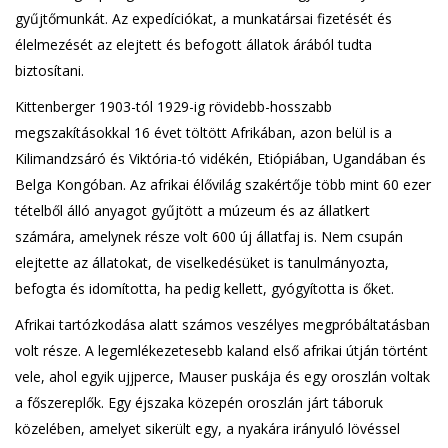
gyűjtőmunkát. Az expedíciókat, a munkatársai fizetését és
élelmezését az elejtett és befogott állatok árából tudta
biztosítani.
Kittenberger 1903-tól 1929-ig rövidebb-hosszabb
megszakításokkal 16 évet töltött Afrikában, azon belül is a
Kilimandzsáró és Viktória-tó vidékén, Etiópiában, Ugandában és
Belga Kongóban. Az afrikai élővilág szakértője több mint 60 ezer
tételből álló anyagot gyűjtött a múzeum és az állatkert
számára, amelynek része volt 600 új állatfaj is. Nem csupán
elejtette az állatokat, de viselkedésüket is tanulmányozta,
befogta és idomította, ha pedig kellett, gyógyította is őket.
Afrikai tartózkodása alatt számos veszélyes megpróbáltatásban
volt része. A legemlékezetesebb kaland első afrikai útján történt
vele, ahol egyik ujjperce, Mauser puskája és egy oroszlán voltak
a főszereplők. Egy éjszaka közepén oroszlán járt táboruk
közelében, amelyet sikerült egy, a nyakára irányuló lövéssel