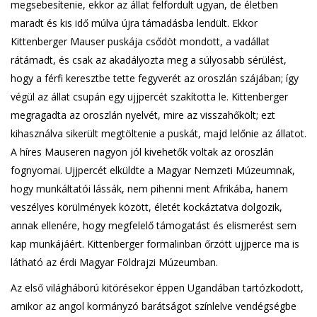
megsebesítenie, ekkor az állat felfordult ugyan, de életben
maradt és kis idő múlva újra támadásba lendült. Ekkor
Kittenberger Mauser puskája csődöt mondott, a vadállat
rátámadt, és csak az akadályozta meg a súlyosabb sérülést,
hogy a férfi keresztbe tette fegyverét az oroszlán szájában; így
végül az állat csupán egy ujjpercét szakította le. Kittenberger
megragadta az oroszlán nyelvét, mire az visszahőkölt; ezt
kihasználva sikerült megtöltenie a puskát, majd lelőnie az állatot.
A híres Mauseren nagyon jól kivehetők voltak az oroszlán
fognyomai. Ujjpercét elküldte a Magyar Nemzeti Múzeumnak,
hogy munkáltatói lássák, nem pihenni ment Afrikába, hanem
veszélyes körülmények között, életét kockáztatva dolgozik,
annak ellenére, hogy megfelelő támogatást és elismerést sem
kap munkájáért. Kittenberger formalinban őrzött ujjperce ma is
látható az érdi Magyar Földrajzi Múzeumban.
Az első világháború kitörésekor éppen Ugandában tartózkodott,
amikor az angol kormányzó barátságot színlelve vendégségbe