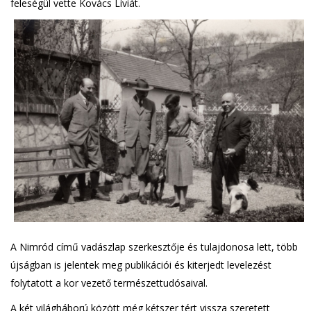
feleségül vette Kovács Líviát.
A Nimród című vadászlap szerkesztője és tulajdonosa lett, több
újságban is jelentek meg publikációi és kiterjedt levelezést
folytatott a kor vezető természettudósaival.
A két világháború között még kétszer tért vissza szeretett