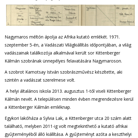
Nagymaros méltón ápolja az Afrika kutató emlékét. 1971.
szeptember 5-én, a Vadászati Világkiállítás időpontjában, a világ
vadászainak találkozója alkalmával került sor Kittenberger
Kálmán szobrának ünnepélyes felavatására Nagymaroson.
A szobrot Kamotsay István szobrászművész készítette, aki
szintén a vadászat szerelmese volt.
A helyi általános iskola 2013. augusztus 1-től viseli Kittenberger
Kálmán nevét. A településen minden évben megrendezésre kerül
a Kittenberger Kálmán emléknap.
Egykori lakóháza a Sylvia Lak, a Kittenberger utca 20 szám alatt
található, melyben 2011-ig volt megtekinthető a kutató afrikai
gyűjteményéből álló kiállítása. A gyűjteményt azóta a keszthelyi