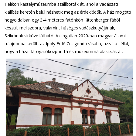
Helikon kastélymúzeumba szállították át, ahol a vadászati
kiállítás keretén belül nézhetik meg az érdeklődők. A ház mögötti
hegyoldalban egy 3-4 méteres fatönkön Kittenberger fából
készült mellszobra, valamint hűséges vadászkutyájának,
Szikrának sírköve látható. Az ingatlan 2020-ban magyar állami
tulajdonba került, az Ipoly Erdő Zrt. gondozásába, azzal a céllal,
hogy a házat látogatóközponttá és múzeummá alakítsák át.