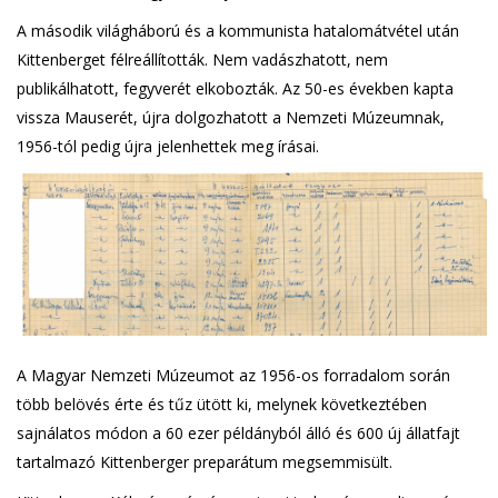
A második világháború és a kommunista hatalomátvétel után
Kittenberget félreállították. Nem vadászhatott, nem
publikálhatott, fegyverét elkobozták. Az 50-es években kapta
vissza Mauserét, újra dolgozhatott a Nemzeti Múzeumnak,
1956-tól pedig újra jelenhettek meg írásai.
A Magyar Nemzeti Múzeumot az 1956-os forradalom során
több belövés érte és tűz ütött ki, melynek következtében
sajnálatos módon a 60 ezer példányból álló és 600 új állatfajt
tartalmazó Kittenberger preparátum megsemmisült.