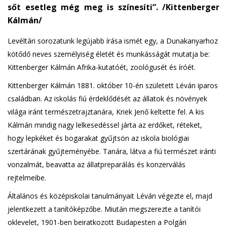
sőt esetleg még meg is színesíti”. /Kittenberger
Kálmán/
Levéltári sorozatunk legújabb írása ismét egy, a Dunakanyarhoz
kötődő neves személyiség életét és munkásságát mutatja be:
Kittenberger Kálmán Afrika-kutatóét, zoológusét és íróét.
Kittenberger Kálmán 1881. október 10-én született Léván iparos
családban. Az iskolás fiú érdeklődését az állatok és növények
világa iránt természetrajztanára, Kriek Jenő keltette fel. A kis
Kálmán mindig nagy lelkesedéssel járta az erdőket, réteket,
hogy lepkéket és bogarakat gyűjtsön az iskola biológiai
szertárának gyűjteményébe. Tanára, látva a fiú természet iránti
vonzalmát, beavatta az állatpreparálás és konzerválás
rejtelmeibe.
Általános és középiskolai tanulmányait Léván végezte el, majd
jelentkezett a tanítóképzőbe. Miután megszerezte a tanítói
oklevelet, 1901-ben beiratkozott Budapesten a Polgári