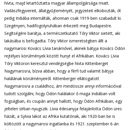
hívta, majd letartóztatta magyar állampolgársága miatt.
Vadászfegyvereit, állatgyűjteményét, jegyzeteit elkobozták, őt
pedig Indiába internálták, ahonnan csak 1919-ben szabadult ki.
Szegényen, hadifogolyruhában érkezett meg Budapestre.
Segítségére barátja, a természetkutató Tőry Viktor sietett, aki
lakásába is befogadta. Tőry Viktor ismeretségben állt a
nagymarosi Kovács Lívia tanárnővel, akinek bátyja Kovács Ödön
rejtélyes körülmények között hunyt el Afrikában. Kovács Lívia
Tőry Viktoron keresztül vendégségbe hívta Kittenberget
Nagymarosra, bízva abban, hogy a férfi tud valamit bátyja
halálának körülményeiről. Kittenberger ellátogatott
Nagymarosra a családhoz, ám mindössze annyi információval
tudott szolgálni, hogy Ödön halálakor ő maga Indiában volt
fogságban, és csupán annyit hallott, hogy Ödön Afrikában, egy
jeltelen sírban nyugszik. Lívia édesanyja felajánlotta Ödön üres
házát, a Sylvia lakot az Afrika kutatónak, aki 1920-ban be is
költözött a nagymarosi ingatlanba és 1921. szeptember 6-án