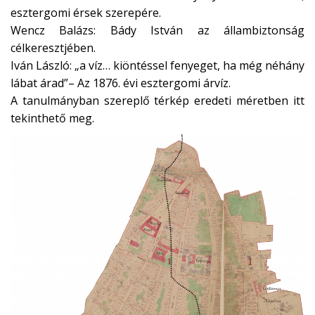
esztergomi érsek szerepére.
Wencz Balázs: Bády István az állambiztonság
célkeresztjében.
Iván László: „a víz… kiöntéssel fenyeget, ha még néhány
lábat árad”– Az 1876. évi esztergomi árvíz.
A tanulmányban szereplő térkép eredeti méretben itt
tekinthető meg.