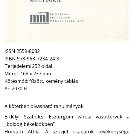
ISSN 2559-8082
ISBN 978-963-7234-24-8
Terjedelem: 252 oldal
Méret: 168 x 237 mm
Kötésmód: fűzött, kemény táblás
Ár: 2030 Ft
A kötetben olvasható tanulmányok:
Erdélyi Szabolcs: Esztergom városi vasúttervek a
„boldog békeidőkben”.
Horváth Attila: A szovjet csapatok tevékenysége