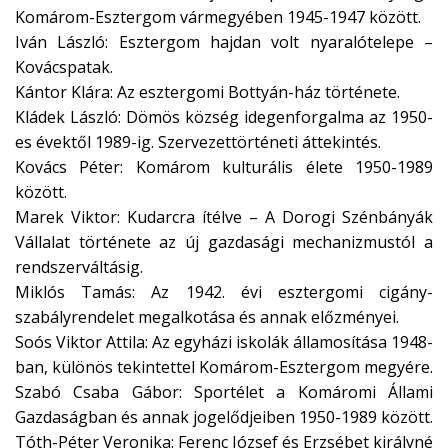
Komárom-Esztergom vármegyében 1945-1947 között.
Iván László: Esztergom hajdan volt nyaralótelepe –
Kovácspatak.
Kántor Klára: Az esztergomi Bottyán-ház története.
Kládek László: Dömös község idegenforgalma az 1950-
es évektől 1989-ig. Szervezettörténeti áttekintés.
Kovács Péter: Komárom kulturális élete 1950-1989
között.
Marek Viktor: Kudarcra ítélve – A Dorogi Szénbányák
Vállalat története az új gazdasági mechanizmustól a
rendszerváltásig.
Miklós Tamás: Az 1942. évi esztergomi cigány-
szabályrendelet megalkotása és annak előzményei.
Soós Viktor Attila: Az egyházi iskolák államosítása 1948-
ban, különös tekintettel Komárom-Esztergom megyére.
Szabó Csaba Gábor: Sportélet a Komáromi Állami
Gazdaságban és annak jogelődjeiben 1950-1989 között.
Tóth-Péter Veronika: Ferenc József és Erzsébet királyné