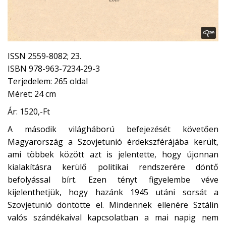
ISSN 2559-8082; 23.
ISBN 978-963-7234-29-3
Terjedelem: 265 oldal
Méret: 24 cm
Ár: 1520,-Ft
A második világháború befejezését követően
Magyarország a Szovjetunió érdekszférájába került,
ami többek között azt is jelentette, hogy újonnan
kialakításra kerülő politikai rendszerére döntő
befolyással bírt. Ezen tényt figyelembe véve
kijelenthetjük, hogy hazánk 1945 utáni sorsát a
Szovjetunió döntötte el. Mindennek ellenére Sztálin
valós szándékaival kapcsolatban a mai napig nem