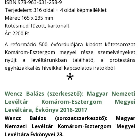
ISBN 978-963-631-258-9
Terjedelem: 316 oldal + 4 oldal képmelléklet
Méret: 165 x 235 mm
Kötésmód: fűzött, kartonált
Ár: 2200 Ft
A reformáció 500. évfordulójára kiadott kötetsorozat
Komárom-Esztergom megyei része szemelvényeket
nyújt a levéltárunkban található, a protestáns
egyházakkal és híveikkel kapcsolatos iratokból.
*
Wencz Balázs (szerkesztő): Magyar Nemzeti
Levéltár Komárom-Esztergom Megyei
Levéltára, Évkönyv 2016-2017
Wencz Balázs (sorozatszerkesztő): Magyar
Nemzeti Levéltár Komárom-Esztergom Megyei
Levéltára Évkönyvei 23.