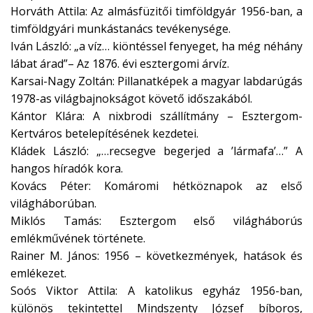
Horváth Attila: Az almásfüzitői timföldgyár 1956-ban, a
timföldgyári munkástanács tevékenysége.
Iván László: „a víz… kiöntéssel fenyeget, ha még néhány
lábat árad”– Az 1876. évi esztergomi árvíz.
Karsai-Nagy Zoltán: Pillanatképek a magyar labdarúgás
1978-as világbajnokságot követő időszakából.
Kántor Klára: A nixbrodi szállítmány – Esztergom-
Kertváros betelepítésének kezdetei.
Kládek László: „…recsegve begerjed a ’lármafa’…” A
hangos híradók kora.
Kovács Péter: Komáromi hétköznapok az első
világháborúban.
Miklós Tamás: Esztergom első világháborús
emlékművének története.
Rainer M. János: 1956 – következmények, hatások és
emlékezet.
Soós Viktor Attila: A katolikus egyház 1956-ban,
különös tekintettel Mindszenty József bíboros,