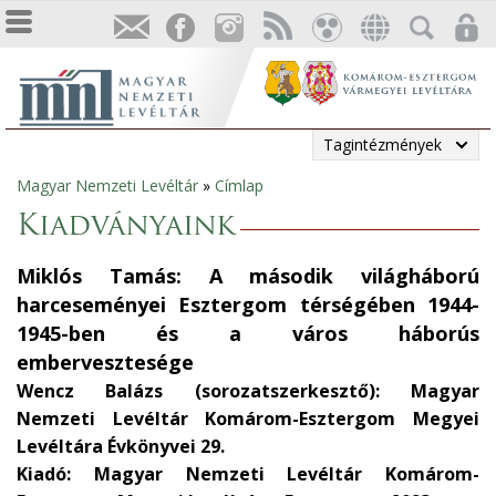
Tagintézmények
Magyar Nemzeti Levéltár
»
Címlap
Jelenlegi
Kiadványaink
hely
Miklós Tamás: A második világháború
harceseményei Esztergom térségében 1944-
1945-ben és a város háborús
embervesztesége
Wencz Balázs (sorozatszerkesztő): Magyar
Nemzeti Levéltár Komárom-Esztergom Megyei
Levéltára Évkönyvei 29.
Kiadó: Magyar Nemzeti Levéltár Komárom-