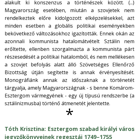
alakult ki konszenzus a történészek között. (...)
Magyarország esetében, miután a szovjetek nem
rendelkeztek előre kidolgozott elképzelésekkel, azt
minden esetben a globális politikai eseményekben
bekövetkező változásokhoz igazították. Ennek okán az
azonnali kommunista hatalomátvételt Sztálin nem
erőltette, ellenben szorgalmazta a kommunista párt
részesedését a politikai hatalomból, és nem mellékesen
a szovjet befolyás alatt álló Szövetséges Ellenőrző
Bizottság útján segítette is annak érvényesítését.
Monográfiánk annak az időszaknak a történetét
tárgyalja, amely Magyarországnak - s benne Komárom-
Esztergom vármegyének - egy új típusú rendszerbe (a
sztálinizmusba) történő átmenetét jelentette.
*
Tóth Krisztina: Esztergom szabad királyi város
jegyzőkönyveinek regesztái 1749–1755