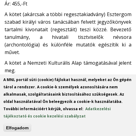
Ár: 455,-Ft
A kötet (akárcsak a többi regesztakiadvány) Esztergom
szabad királyi város tanácsában felvett jegyzőkönyvek
tartalmi kivonatait (regesztáit) teszi közzé. Bevezető
tanulmány, a hivatali tisztviselők névsora
(archontológia) és különféle mutatók egészítik ki a
művet.
A kötet a Nemzeti Kulturális Alap támogatásával jelent
meg.
*
A MNL portál süti (cookie) fájlokat használ, melyeket az Ön gépén
tárol a rendszer. A cookie-k személyek azonosítására nem
alkalmasak, szolgáltatásaink biztosításához szükségesek. Az
Csombor Erzsébet, Dr. L. Balogh Béni
oldal használatával Ön beleegyezik a cookie-k használatába.
(szerkesztők): Várospolitika és közigazgatás
További információért kérjük, olvassa el:
Adatkezelési
Csombor Erzsébet (sorozatszerkesztő): Komárom-
tájékoztató és cookie kezelési szabályzat
Esztergom Megyei Önkormányzat Levéltára
Évkönyvei 21.
Elfogadom
Kiadó: Komárom-Esztergom Megyei Önkormányzat