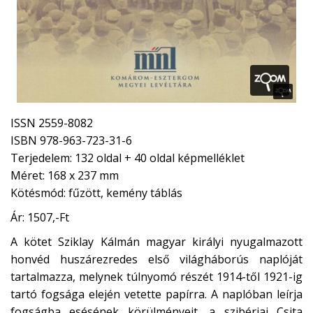
ISSN 2559-8082
ISBN 978-963-723-31-6
Terjedelem: 132 oldal + 40 oldal képmelléklet
Méret: 168 x 237 mm
Kötésmód: fűzött, kemény táblás
Ár: 1507,-Ft
A kötet Sziklay Kálmán magyar királyi nyugalmazott
honvéd huszárezredes első világháborús naplóját
tartalmazza, melynek túlnyomó részét 1914-től 1921-ig
tartó fogsága elején vetette papírra. A naplóban leírja
fogságba esésének körülményeit, a szibériai Csita