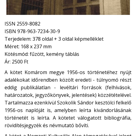
ISSN 2559-8082
ISBN 978-963-7234-30-9
Terjedelem: 378 oldal + 3 oldal képmelléklet
Méret: 168 x 237 mm
Kötésmód: fűzött, kemény táblás
Ár: 2500 Ft
A kötet Komárom megye 1956-os történetéhez nyújt
adalékokat időrendben közölt eredeti - túlnyomó részt
eddig publikálatlan - levéltári források (felhívások,
határozatok, jegyzőkönyvek, jelentések) közzétételével.
Tartalmazza ezenkívül Szokolik Sándor kesztölci felkelő
1956-os naplóját is, amelyben leírta kivándorlásának
történetét is leírta. A kötetet válogatott bibliográfia,
rövidítésjegyzék és névmutató bővíti.
A kötet a Nemzeti Kulturális Alap támogatásával jelent