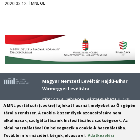
2020.03.12.
MNL OL
Magyar Nemzeti Levéltár Hajdú-Bihar
Vármegyei Levéltára
Cím:
4024 Debrecen, Vármegyeháza u. 1/B.
A MNL portál süti (cookie) fájlokat használ, melyeket az Ön gépén
Telefon:
+36 52 503 296 (Titkárság), +36 52
tárol a rendszer. A cookie-k személyek azonosítására nem
503 297 (Kutatószolgálat)
alkalmasak, szolgáltatásaink biztosításához szükségesek. Az
Mobil:
+36 20 311 4621 (Központi Kutató),
oldal használatával Ön beleegyezik a cookie-k használatába.
+36 20 311 2556 (Kossuth utcai Kutató), +36
További információért kérjük, olvassa el:
Adatkezelési
30 637 7974 (Hajdúböszörményi Fióklevéltár)