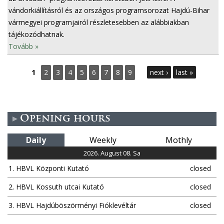
vándorkiállításról és az országos programsorozat Hajdú-Bihar
vármegyei programjairól részletesebben az alábbiakban
tájékozódhatnak.
Tovább »
P
1
2
3
4
5
6
7
8
9
next ›
last »
a
g
Opening hours
e
Daily
Weekly
Mothly
s
2026. August 08. Sa
1. HBVL Központi Kutató
closed
2. HBVL Kossuth utcai Kutató
closed
3. HBVL Hajdúböszörményi Fióklevéltár
closed