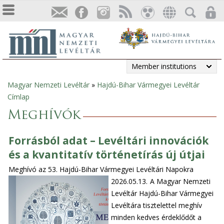
Member institutions
Magyar Nemzeti Levéltár
»
Hajdú-Bihar Vármegyei Levéltár
You
Címlap
are
Meghívók
here
Forrásból adat – Levéltári innovációk
és a kvantitatív történetírás új útjai
Meghívó az 53. Hajdú-Bihar Vármegyei Levéltári Napokra
2026.05.13.
A Magyar Nemzeti
Levéltár Hajdú-Bihar Vármegyei
Levéltára tisztelettel meghív
minden kedves érdeklődőt a