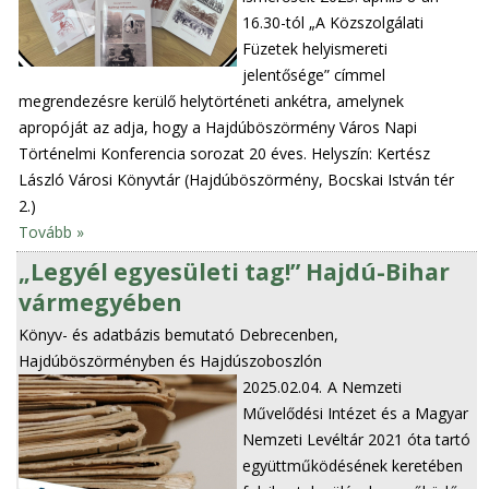
16.30-tól „A Közszolgálati
Füzetek helyismereti
jelentősége” címmel
megrendezésre kerülő helytörténeti ankétra, amelynek
apropóját az adja, hogy a Hajdúböszörmény Város Napi
Történelmi Konferencia sorozat 20 éves. Helyszín: Kertész
László Városi Könyvtár (Hajdúböszörmény, Bocskai István tér
2.)
Tovább »
„Legyél egyesületi tag!” Hajdú-Bihar
vármegyében
Könyv- és adatbázis bemutató Debrecenben,
Hajdúböszörményben és Hajdúszoboszlón
2025.02.04.
A Nemzeti
Művelődési Intézet és a Magyar
Nemzeti Levéltár 2021 óta tartó
együttműködésének keretében