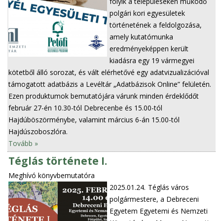
folyik a településeken működő
polgári kori egyesületek
történetének a feldolgozása,
amely kutatómunka
eredményeképpen került
kiadásra egy 19 vármegyei
kötetből álló sorozat, és vált elérhetővé egy adatvizualizációval
támogatott adatbázis a Levéltár „Adatbázisok Online” felületén.
Ezen produktumok bemutatójára várunk minden érdeklődőt
február 27-én 10.30-tól Debrecenbe és 15.00-tól
Hajdúböszörménybe, valamint március 6-án 15.00-tól
Hajdúszoboszlóra.
Tovább »
Téglás története I.
Meghívó könyvbemutatóra
2025.01.24.
Téglás város
polgármestere, a Debreceni
Egyetem Egyetemi és Nemzeti