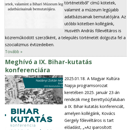
történetéből” című kötetek,
valamint a múzeum legújabb
adatbázisainak bemutatójára. Az
utóbbi kötetben kollégánk,
Husvéth András főlevéltáros is
közreműködött szerzőként, a település történetét dolgozta fel a
szocializmus évtizedeiben.
Tovább »
Meghívó a IX. Bihar-kutatás
konferenciára
2025.01.18.
A Magyar Kultúra
Napja programsorozat
keretében 2025. január 23-án
rendezik meg Berettyóújfaluban
a IX. Bihar-kutatás konferenciát,
amelyen kollégánk, Kovács
Gergely főlevéltáros is tart
előadást, „»Az iparosított