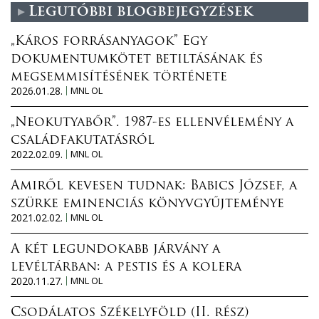
Legutóbbi blogbejegyzések
„Káros forrásanyagok” Egy
dokumentumkötet betiltásának és
megsemmisítésének története
2026.01.28.
MNL OL
„Neokutyabőr”. 1987-es ellenvélemény a
családfakutatásról
2022.02.09.
MNL OL
Amiről kevesen tudnak: Babics József, a
szürke eminenciás könyvgyűjteménye
2021.02.02.
MNL OL
A két legundokabb járvány a
levéltárban: a pestis és a kolera
2020.11.27.
MNL OL
Csodálatos Székelyföld (II. rész)