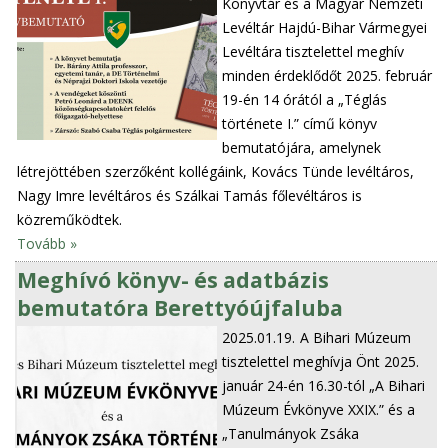
Könyvtár és a Magyar Nemzeti
Levéltár Hajdú-Bihar Vármegyei
Levéltára tisztelettel meghív
minden érdeklődőt 2025. február
19-én 14 órától a „Téglás
története I.” című könyv
bemutatójára, amelynek
létrejöttében szerzőként kollégáink, Kovács Tünde levéltáros,
Nagy Imre levéltáros és Szálkai Tamás főlevéltáros is
közreműködtek.
Tovább »
Meghívó könyv- és adatbázis
bemutatóra Berettyóújfaluba
2025.01.19.
A Bihari Múzeum
tisztelettel meghívja Önt 2025.
január 24-én 16.30-tól „A Bihari
Múzeum Évkönyve XXIX.” és a
„Tanulmányok Zsáka