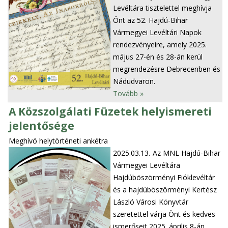
Levéltára tisztelettel meghívja
Önt az 52. Hajdú-Bihar
Vármegyei Levéltári Napok
rendezvényeire, amely 2025.
május 27-én és 28-án kerül
megrendezésre Debrecenben és
Nádudvaron.
Tovább »
A Közszolgálati Füzetek helyismereti
jelentősége
Meghívó helytörténeti ankétra
2025.03.13.
Az MNL Hajdú-Bihar
Vármegyei Levéltára
Hajdúböszörményi Fióklevéltár
és a hajdúböszörményi Kertész
László Városi Könyvtár
szeretettel várja Önt és kedves
ismerőseit 2025. április 8-án