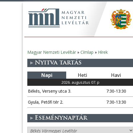
Magyar Nemzeti Levéltár
»
Címlap
»
Hírek
Jelenlegi
Nyitva tartás
hely
Napi
Heti
Havi
2026. augusztus 07. p
Békés, Verseny utca 3.
7:30-13:30
Gyula, Petőfi tér 2.
7:30-13:30
Eseménynaptár