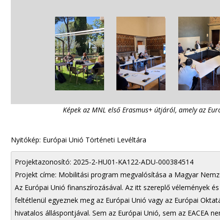
Képek az MNL első Erasmus+ útjáról, amely az Euró
Nyitókép: Európai Unió Történeti Levéltára
Projektazonosító: 2025-2-HU01-KA122-ADU-000384514
Projekt címe: Mobilitási program megvalósítása a Magyar Nemze
Az Európai Unió finanszírozásával. Az itt szereplő vélemények és 
feltétlenül egyeznek meg az Európai Unió vagy az Európai Oktat
hivatalos álláspontjával. Sem az Európai Unió, sem az EACEA ne