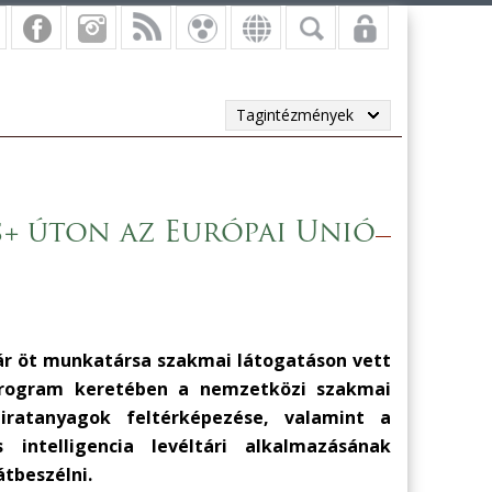
Tagintézmények
s+ úton az Európai Unió
tár öt munkatársa szakmai látogatáson vett
 program keretében a nemzetközi szakmai
iratanyagok feltérképezése, valamint a
intelligencia levéltári alkalmazásának
tbeszélni.