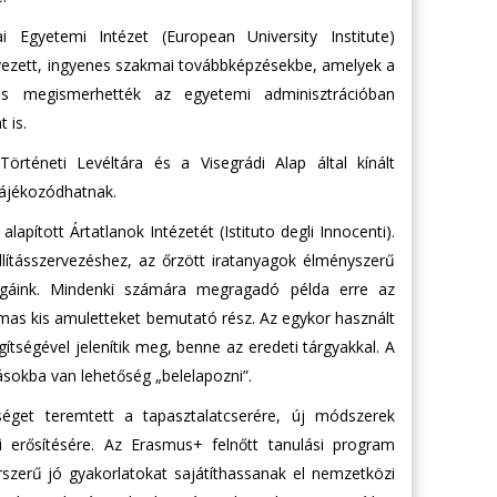
gyetemi Intézet (European University Institute)
rvezett, ingyenes szakmai továbbképzésekbe, amelyek a
, és megismerhették az egyetemi adminisztrációban
 is.
rténeti Levéltára és a Visegrádi Alap által kínált
ájékozódhatnak.
ított Ártatlanok Intézetét (Istituto degli Innocenti).
ításszervezéshez, az őrzött iratanyagok élményszerű
égáink. Mindenki számára megragadó példa erre az
mas kis amuletteket bemutató rész. Az egykor használt
gítségével jelenítik meg, benne az eredeti tárgyakkal. A
tásokba van lehetőség „belelapozni”.
get teremtett a tapasztalatcserére, új módszerek
erősítésére. Az Erasmus+ felnőtt tanulási program
szerű jó gyakorlatokat sajátíthassanak el nemzetközi