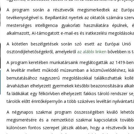
A program során a résztvevők megismerkedtek az Európai E
tevékenységével is. Bepillantást nyertek az oktatók számára sze
mesterséges intelligencia gyakorlati használatára épülnek
alkalmazott, AI-támogatott e-mail-es és iratkezelési megoldásokat
A kötetlen beszélgetések során szó esett az Európai Unió Tö
ösztöndíjlehetőségekről, amelyekről
az alábbi linken
bővebben is t
A program keretében munkatársaink meglátogatták az 1419-ben alap
A levéltár mellett működő múzeumban a közművelődéshez, kiáll
bemutatásához nagyszerű megoldásokkal találkozhattak koll
árvaházban elhelyezett gyermekek későbbi beazonosítására alkal
fa ládikákat egy félkörívben elhelyezett fakkos tároló rendszer se
tárolók előtt érintőképernyőn a több százéves levéltári nyilvántar
A négynapos szakmai program összességében kiváló lehetősé
megismerésére és a nemzetközi szakmai kapcsolatok további 
különösen fontos szerepet játszik abban, hogy a résztvevők kor