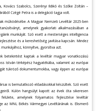
 Kovács Szabolcs, Szerényi Ildikó és Szőke Zoltán –
ából Czégé Petra is a delegáció tagja volt.
rának működésébe. A Magyar Nemzeti Levéltár 2025-ben
tanúsítványt, amelynek gyakorlati alkalmazásában a
égáink munkáját. Szó esett a mesterséges intelligencia
k fejlesztése és a kereshetőség javítása kapcsán. Mindez
munkájához, könnyítve, gyorsítva azt.
nk betekintést kaptak a levéltár magyar vonatkozású
oss István térképész hagyatékába, valamint az európai
ságát tükröző dokumentumokba, vagy éppen az európai
sai is bemutatkozó előadásokkal készültek. Szó esett
geiről. Külön hangsúlyt kapott az évek óta sikeresen
lülete, amelynek folyamatos fejlesztése levéltár
ge az MNL Békés Vármegyei Levéltárának is. Elismerő
.