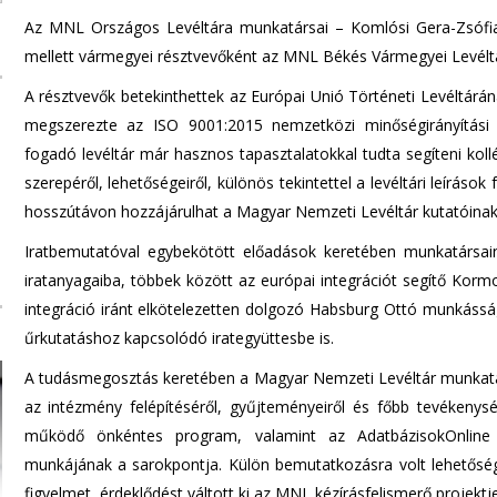
Az MNL Országos Levéltára munkatársai – Komlósi Gera-Zsófia,
mellett vármegyei résztvevőként az MNL Békés Vármegyei Levéltár
A résztvevők betekinthettek az Európai Unió Történeti Levéltá
megszerezte az ISO 9001:2015 nemzetközi minőségirányítási 
fogadó levéltár már hasznos tapasztalatokkal tudta segíteni koll
szerepéről, lehetőségeiről, különös tekintettel a levéltári leíráso
hosszútávon hozzájárulhat a Magyar Nemzeti Levéltár kutatóinak 
Iratbemutatóval egybekötött előadások keretében munkatársai
iratanyagaiba, többek között az európai integrációt segítő Korm
integráció iránt elkötelezetten dolgozó Habsburg Ottó munkás
űrkutatáshoz kapcsolódó irategyüttesbe is.
A tudásmegosztás keretében a Magyar Nemzeti Levéltár munkatár
az intézmény felépítéséről, gyűjteményeiről és főbb tevékenysé
működő önkéntes program, valamint az AdatbázisokOnline fe
munkájának a sarokpontja. Külön bemutatkozásra volt lehetősé
figyelmet, érdeklődést váltott ki az MNL kézírásfelismerő projektje