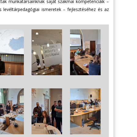
ttak munkatársainknak saját szakmai kompetenciáik –
s levéltárpedagógiai ismeretek – fejlesztéséhez és az