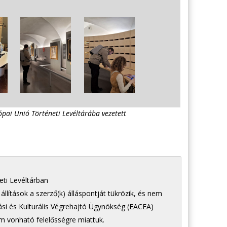
pai Unió Történeti Levéltárába vezetett
ti Levéltárban
állítások a szerző(k) álláspontját tükrözik, és nem
ási és Kulturális Végrehajtó Ügynökség (EACEA)
m vonható felelősségre miattuk.