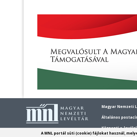
Magyar Nemzeti L
Általános postací
Központi e-levélc
A MNL portál süti (cookie) fájlokat használ, mel