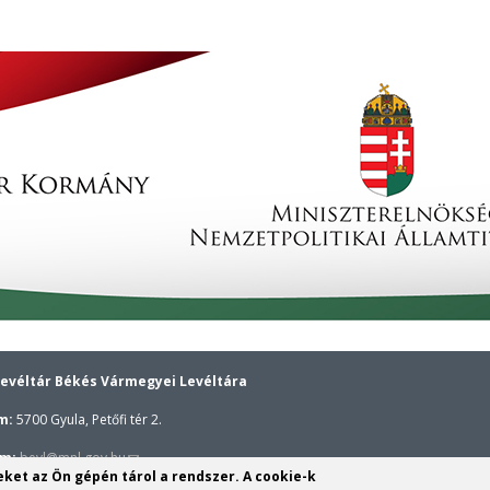
evéltár Békés Vármegyei Levéltára
m:
5700 Gyula, Petőfi tér 2.
(link
ím:
bevl@mnl.gov.hu
yeket az Ön gépén tárol a rendszer. A cookie-k
sends