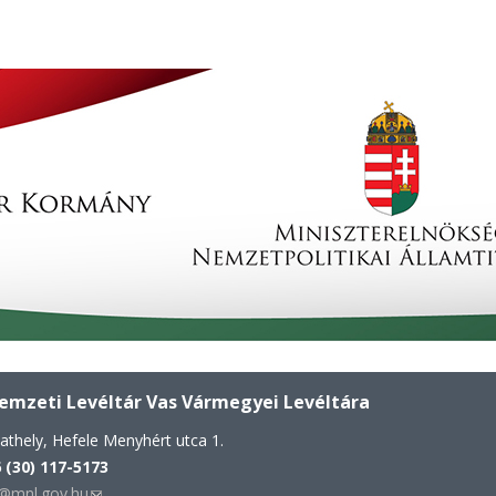
mzeti Levéltár Vas Vármegyei Levéltára
thely, Hefele Menyhért utca 1.
 (30) 117-5173
@mnl.gov.hu
(link