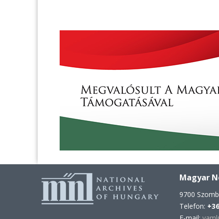
Magyar Ne
9700 Szomba
Telefon:
+36
E-mail:
vaml