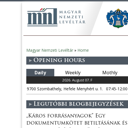
Magyar Nemzeti Levéltár
»
Home
You
Opening hours
are
Daily
Weekly
Mothly
here
2026. August 07. F
9700 Szombathely, Hefele Menyhért u. 1.
07:45-12:00
Legutóbbi blogbejegyzések
„Káros forrásanyagok” Egy
dokumentumkötet betiltásának és