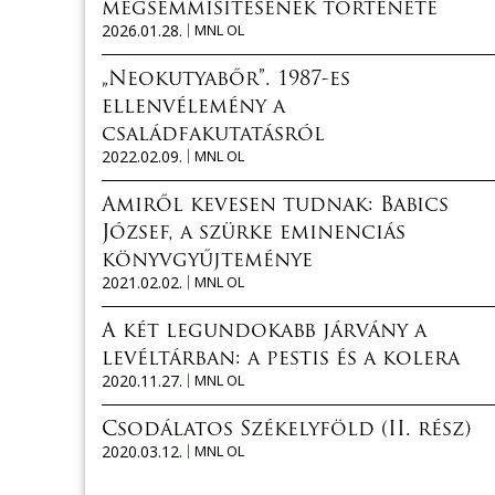
megsemmisítésének története
2026.01.28.
MNL OL
„Neokutyabőr”. 1987-es
ellenvélemény a
családfakutatásról
2022.02.09.
MNL OL
Amiről kevesen tudnak: Babics
József, a szürke eminenciás
könyvgyűjteménye
2021.02.02.
MNL OL
A két legundokabb járvány a
levéltárban: a pestis és a kolera
2020.11.27.
MNL OL
Csodálatos Székelyföld (II. rész)
2020.03.12.
MNL OL