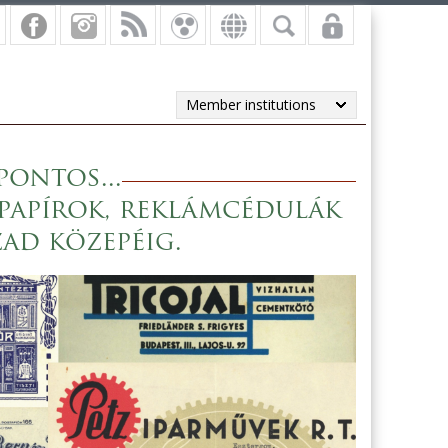
Member institutions
pontos...
papírok, reklámcédulák
zad közepéig.