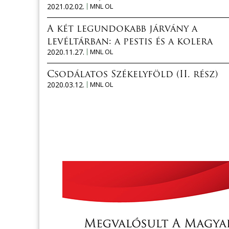
2021.02.02.
MNL OL
A két legundokabb járvány a
levéltárban: a pestis és a kolera
2020.11.27.
MNL OL
Csodálatos Székelyföld (II. rész)
2020.03.12.
MNL OL