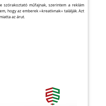
e szórakoztató műfajnak, szerintem a reklám
m, hogy az emberek ››kreatívnak‹‹ találják. Azt
iatta az árut.