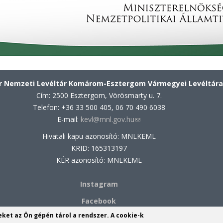
 Nemzeti Levéltár Komárom-Esztergom Vármegyei Levéltára
Cím: 2500 Esztergom, Vörösmarty u. 7.
Telefon: +36 33 500 405, 06 70 490 6038
E-mail:
kevl@mnl.gov.hu
(link
sends
Hivatali kapu azonosító: MNLKEML
e-
KRID: 165313197
mail)
KÉR azonosító: MNLKEML
Instagram
Facebook
yeket az Ön gépén tárol a rendszer. A cookie-k
om-Esztergom Vármegyei Levéltárának Komáromi Fióklevél