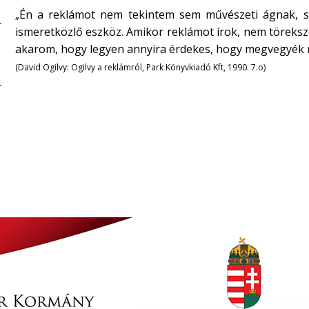
Én a reklámot nem tekintem sem művészeti ágnak, s
„
ismeretközlő eszköz. Amikor reklámot írok, nem töreksze
akarom, hogy legyen annyira érdekes, hogy megvegyék m
(David Ogilvy: Ogilvy a reklámról, Park Könyvkiadó Kft, 1990. 7.o)