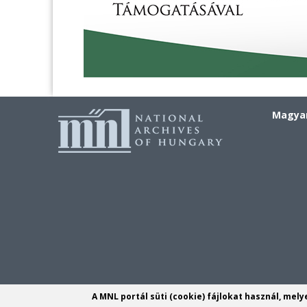
Magyar
A MNL portál süti (cookie) fájlokat használ, mel
MNL Komár