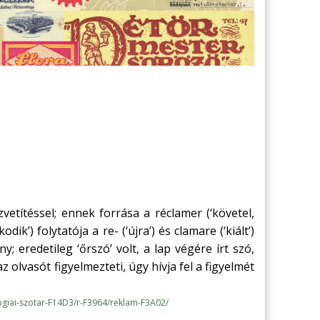
zvetítéssel; ennek forrása a réclamer (‘követel,
ik’) folytatója a re- (‘újra’) és clamare (‘kiált’)
y; eredetileg ‘őrszó’ volt, a lap végére írt szó,
z olvasót figyelmezteti, úgy hívja fel a figyelmét
giai-szotar-F14D3/r-F3964/reklam-F3A02/