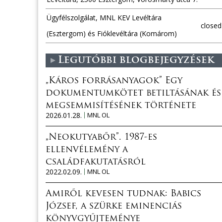
Ügyfélszolgálat, MNL KEV Levéltára
closed
(Esztergom) és Fióklevéltára (Komárom)
Legutóbbi blogbejegyzések
„Káros forrásanyagok” Egy
dokumentumkötet betiltásának és
megsemmisítésének története
2026.01.28.
MNL OL
„Neokutyabőr”. 1987-es
ellenvélemény a
családfakutatásról
2022.02.09.
MNL OL
Amiről kevesen tudnak: Babics
József, a szürke eminenciás
könyvgyűjteménye