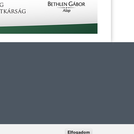
tára
Elfogadom