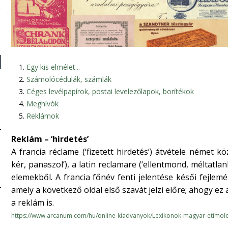
Egy kis elmélet...
Számolócédulák, számlák
Céges levélpapírok, postai levelezőlapok, borítékok
Meghívók
Reklámok
Reklám – ‘hirdetés’
A francia réclame (‘fizetett hirdetés’) átvétele német kö
kér, panaszol’), a latin reclamare (‘ellentmond, méltatlankod
elemekből. A francia főnév fenti jelentése késői fejlemén
amely a következő oldal első szavát jelzi előre; ahogy ez a
a reklám is.
https://www.arcanum.com/hu/online-kiadvanyok/Lexikonok-magyar-etimolo