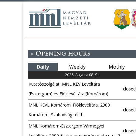
Opening hours
Daily
Weekly
Mothly
2026. August 08. Sa
Kutatószolgálat, MNL KEV Levéltára
closed
(Esztergom) és Fióklevéltára (Komárom)
MNL KEVL Komáromi Fióklevéltára, 2900
closed
Komárom, Szabadság tér 1.
MNL Komárom-Esztergom Vármegyei
closed
Levéltára, 2500 Esztergom, Vörösmarty utca 7.