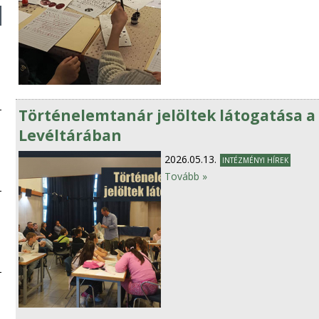
Történelemtanár jelöltek látogatása 
Levéltárában
2026.05.13.
INTÉZMÉNYI HÍREK
Tovább »