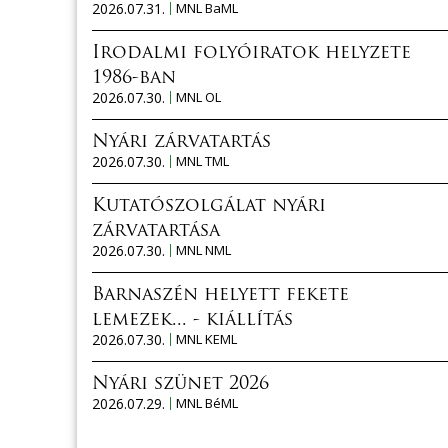
2026.07.31.
MNL BaML
Irodalmi folyóiratok helyzete
1986-ban
2026.07.30.
MNL OL
Nyári zárvatartás
2026.07.30.
MNL TML
Kutatószolgálat nyári
zárvatartása
2026.07.30.
MNL NML
Barnaszén helyett fekete
lemezek... - kiállítás
2026.07.30.
MNL KEML
Nyári szünet 2026
2026.07.29.
MNL BéML