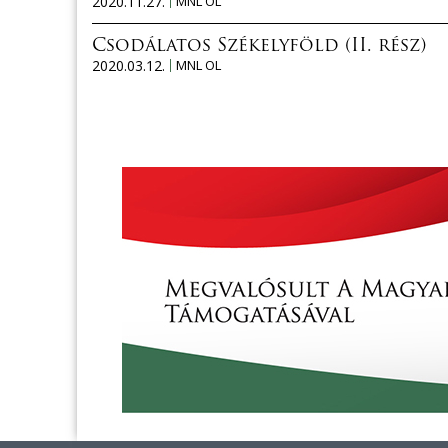
2020.11.27.
MNL OL
Csodálatos Székelyföld (II. rész)
2020.03.12.
MNL OL