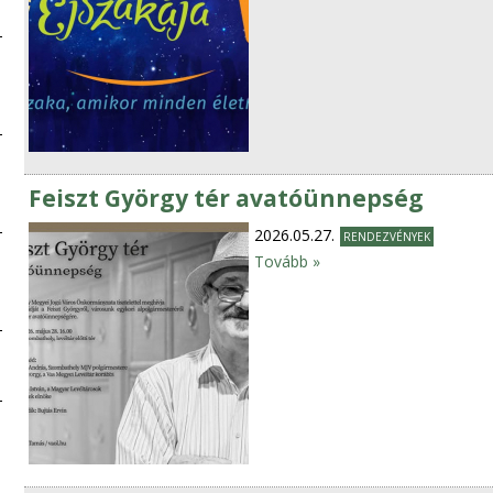
Feiszt György tér avatóünnepség
2026.05.27.
RENDEZVÉNYEK
Tovább »