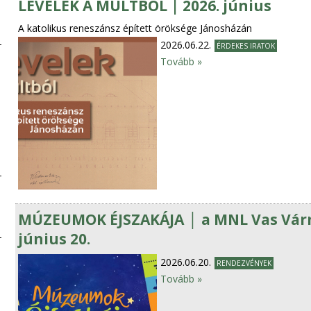
LEVELEK A MÚLTBÓL | 2026. június
A katolikus reneszánsz épített öröksége Jánosházán
2026.06.22.
ÉRDEKES IRATOK
Tovább »
MÚZEUMOK ÉJSZAKÁJA │ a MNL Vas Várm
június 20.
2026.06.20.
RENDEZVÉNYEK
Tovább »