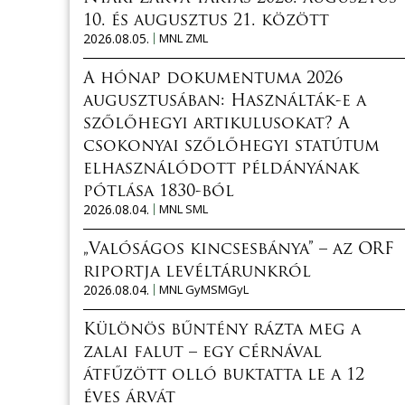
10. és augusztus 21. között
2026.08.05.
MNL ZML
A hónap dokumentuma 2026
augusztusában: Használták-e a
szőlőhegyi artikulusokat? A
csokonyai szőlőhegyi statútum
elhasználódott példányának
pótlása 1830-ból
2026.08.04.
MNL SML
„Valóságos kincsesbánya” – az ORF
riportja levéltárunkról
2026.08.04.
MNL GyMSMGyL
Különös bűntény rázta meg a
zalai falut – egy cérnával
átfűzött olló buktatta le a 12
éves árvát