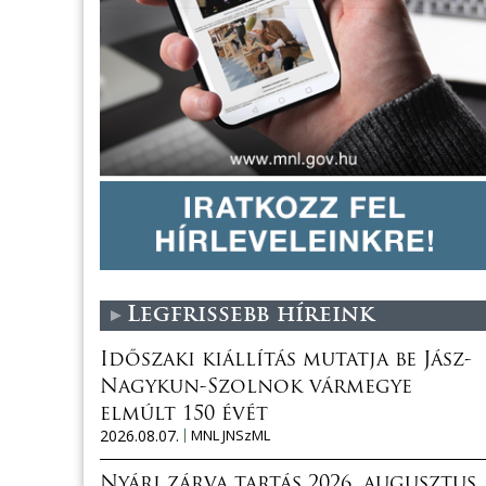
Legfrissebb híreink
Időszaki kiállítás mutatja be Jász-
Nagykun-Szolnok vármegye
elmúlt 150 évét
2026.08.07.
MNL JNSzML
Nyári zárva tartás 2026. augusztus