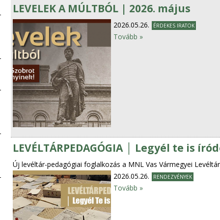
LEVELEK A MÚLTBÓL | 2026. május
2026.05.26.
ÉRDEKES IRATOK
Tovább »
LEVÉLTÁRPEDAGÓGIA │ Legyél te is író
Új levéltár-pedagógiai foglalkozás a MNL Vas Vármegyei Levéltá
2026.05.26.
RENDEZVÉNYEK
Tovább »