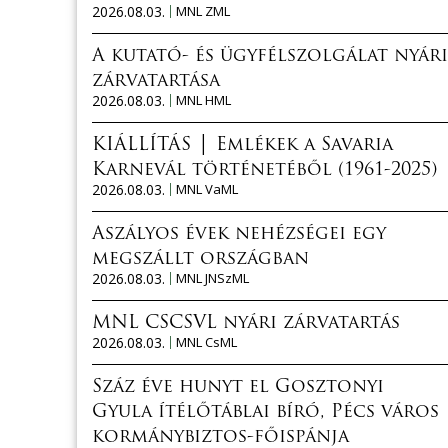
2026.08.03.
MNL ZML
A kutató- és ügyfélszolgálat nyári
zárvatartása
2026.08.03.
MNL HML
KIÁLLÍTÁS │ Emlékek a Savaria
Karnevál történetéből (1961-2025)
2026.08.03.
MNL VaML
Aszályos évek nehézségei egy
megszállt országban
2026.08.03.
MNL JNSzML
MNL CSCSVL nyári zárvatartás
2026.08.03.
MNL CsML
Száz éve hunyt el Gosztonyi
Gyula ítélőtáblai bíró, Pécs város
kormánybiztos-főispánja