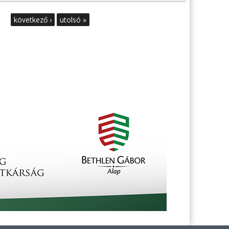
következő ›
utolsó »