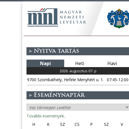
Nyitva tartás
Napi
Heti
Havi
2026. augusztus 07. p
9700 Szombathely, Hefele Menyhért u. 1.
07:45-12:00
Eseménynaptár
További események..
H
K
SZ
CS
P
SZ
V