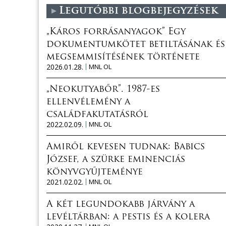
Legutóbbi blogbejegyzések
„Káros forrásanyagok” Egy
dokumentumkötet betiltásának és
megsemmisítésének története
2026.01.28.
MNL OL
„Neokutyabőr”. 1987-es
ellenvélemény a
családfakutatásról
2022.02.09.
MNL OL
Amiről kevesen tudnak: Babics
József, a szürke eminenciás
könyvgyűjteménye
2021.02.02.
MNL OL
A két legundokabb járvány a
levéltárban: a pestis és a kolera