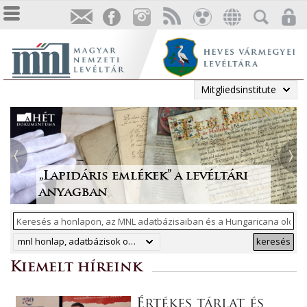
Mitgliedsinstitute
Tájékoztatás a Pest vármegyei
állami anyakönyvi
Irodalmi folyóiratok helyzete
Megjelent a Levéltári
„Lapidáris emlékek” a levéltári
másodpéldányok online
1986-ban
Közlemények 2025. évi száma
anyagban
ArchívNet 2026/2.
közzétételéről
mnl honlap, adatbázisok online, hungaricana
keresés
Kiemelt híreink
Értékes tárlat és