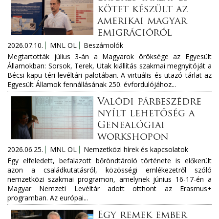
kötet készült az
amerikai magyar
emigrációról
2026.07.10.
MNL OL
Beszámolók
Megtartották július 3-án a Magyarok öröksége az Egyesült
Államokban: Sorsok, Terek, Utak kiállítás szakmai megnyitóját a
Bécsi kapu téri levéltári palotában. A virtuális és utazó tárlat az
Egyesült Államok fennállásának 250. évfordulójához...
Valódi párbeszédre
nyílt lehetőség a
Genealógiai
workshopon
2026.06.25.
MNL OL
Nemzetközi hírek és kapcsolatok
Egy elfeledett, befalazott bőröndtároló története is előkerült
azon a családkutatásról, közösségi emlékezetről szóló
nemzetközi szakmai programon, amelynek június 16-17-én a
Magyar Nemzeti Levéltár adott otthont az Erasmus+
programban. Az európai...
Egy remek ember