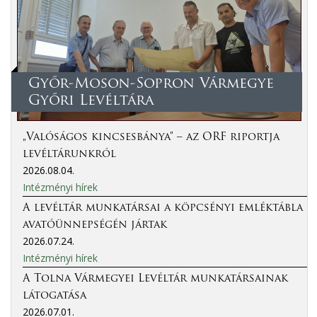
Győr-Moson-Sopron Vármegye
Győri Levéltára
„Valóságos kincsesbánya” – az ORF riportja
levéltárunkról
2026.08.04.
Intézményi hírek
A levéltár munkatársai a köpcsényi emléktábla
avatóünnepségén jártak
2026.07.24.
Intézményi hírek
A Tolna Vármegyei Levéltár munkatársainak
látogatása
2026.07.01.