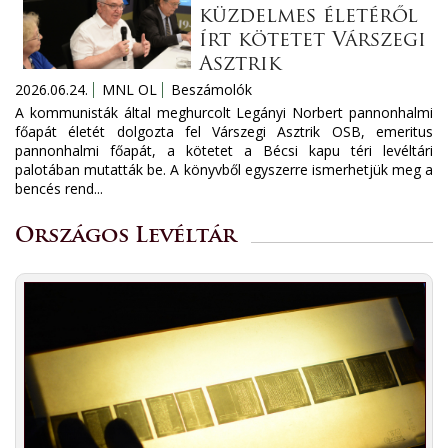
küzdelmes életéről
írt kötetet Várszegi
Asztrik
2026.06.24.
MNL OL
Beszámolók
A kommunisták által meghurcolt Legányi Norbert pannonhalmi
főapát életét dolgozta fel Várszegi Asztrik OSB, emeritus
pannonhalmi főapát, a kötetet a Bécsi kapu téri levéltári
palotában mutatták be. A könyvből egyszerre ismerhetjük meg a
bencés rend...
Országos Levéltár