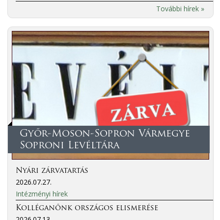
További hírek »
Győr-Moson-Sopron Vármegye
Soproni Levéltára
Nyári zárvatartás
2026.07.27.
Intézményi hírek
Kolléganőnk országos elismerése
2026.07.13.