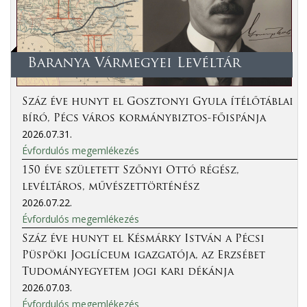
Baranya Vármegyei Levéltár
Száz éve hunyt el Gosztonyi Gyula ítélőtáblai
bíró, Pécs város kormánybiztos-főispánja
2026.07.31.
Évfordulós megemlékezés
150 éve született Szőnyi Ottó régész,
levéltáros, művészettörténész
2026.07.22.
Évfordulós megemlékezés
Száz éve hunyt el Késmárky István a Pécsi
Püspöki Joglíceum igazgatója, az Erzsébet
Tudományegyetem jogi kari dékánja
2026.07.03.
Évfordulós megemlékezés