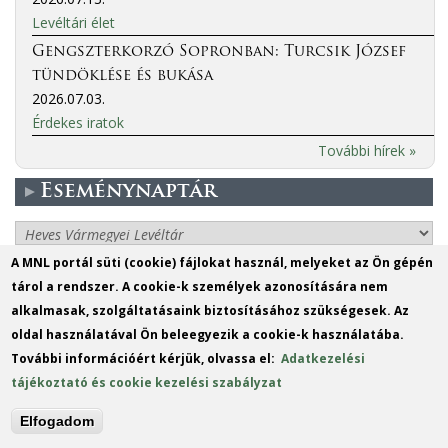
Levéltári élet
Gengszterkorzó Sopronban: Turcsik József
tündöklése és bukása
2026.07.03.
Érdekes iratok
További hírek »
Eseménynaptár
More events
A MNL portál süti (cookie) fájlokat használ, melyeket az Ön gépén
tárol a rendszer. A cookie-k személyek azonosítására nem
MO
DI
MI
DO
FR
SA
SO
alkalmasak, szolgáltatásaink biztosításához szükségesek. Az
1
2
oldal használatával Ön beleegyezik a cookie-k használatába.
További információért kérjük, olvassa el:
Adatkezelési
3
4
5
6
7
8
9
tájékoztató és cookie kezelési szabályzat
10
11
12
13
14
15
16
Elfogadom
17
18
19
20
21
22
23