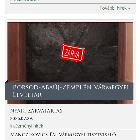
További hírek »
Borsod-Abaúj-Zemplén Vármegyei
Levéltár
NYÁRI ZÁRVATARTÁS
2026.07.29.
Intézményi hírek
Manczikovics Pál vármegyei tisztviselő