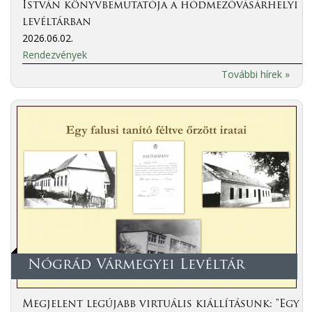
István könyvbemutatója a hódmezővásárhelyi
levéltárban
2026.06.02.
Rendezvények
További hírek »
Nógrád Vármegyei Levéltár
Megjelent legújabb virtuális kiállításunk: "Egy