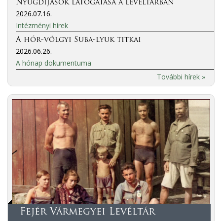
Nyugdíjasok látogatása a levéltárban
2026.07.16.
Intézményi hírek
A hór-völgyi Suba-lyuk titkai
2026.06.26.
A hónap dokumentuma
További hírek »
Fejér Vármegyei Levéltár