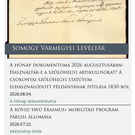
Somogy Vármegyei Levéltár
A hónap dokumentuma 2026 augusztusában:
Használták-e a szőlőhegyi artikulusokat? A
csokonyai szőlőhegyi statútum
elhasználódott példányának pótlása 1830-ból
2026.08.04.
A Hónap dokumentuma
A rövid távú Erasmus+ mobilitási program
párizsi állomása
2026.07.22.
Intézményi hírek