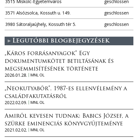
3515 Miskolc-Egyetemváros
geschlossen
n
3571 Alsózsolca, Kossuth u. 149.
geschlossen
3980 Sátoraljaújhely, Kossuth tér 5.
geschlossen
Legutóbbi blogbejegyzések
„Káros forrásanyagok” Egy
dokumentumkötet betiltásának és
megsemmisítésének története
2026.01.28.
MNL OL
„Neokutyabőr”. 1987-es ellenvélemény a
családfakutatásról
2022.02.09.
MNL OL
Amiről kevesen tudnak: Babics József, a
szürke eminenciás könyvgyűjteménye
2021.02.02.
MNL OL