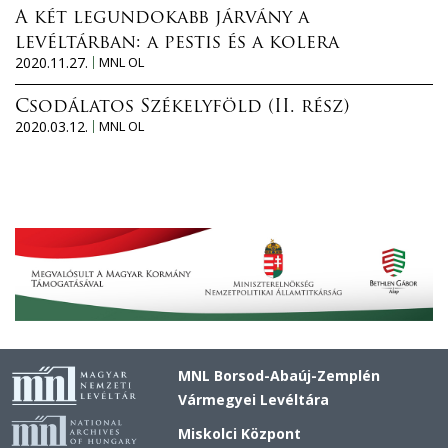
A két legundokabb járvány a
levéltárban: a pestis és a kolera
2020.11.27.
MNL OL
Csodálatos Székelyföld (II. rész)
2020.03.12.
MNL OL
MNL Borsod-Abaúj-Zemplén
Vármegyei Levéltára
Miskolci Központ