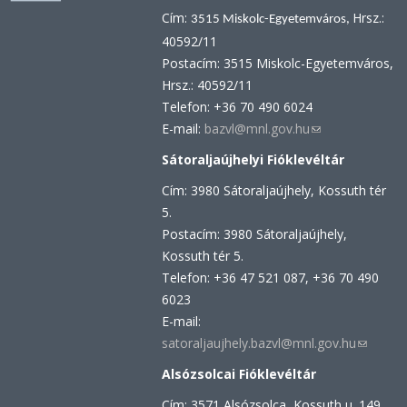
Cím:
Hrsz.:
3515 Miskolc-Egyetemváros,
40592/11
Postacím: 3515 Miskolc-Egyetemváros,
Hrsz.: 40592/11
Telefon: +36 70 490 6024
E-mail:
bazvl@mnl.gov.hu
(link
sends
Sátoraljaújhelyi Fióklevéltár
e-
Cím: 3980 Sátoraljaújhely, Kossuth tér
mail)
5.
Postacím: 3980 Sátoraljaújhely,
Kossuth tér 5.
Telefon: +36 47 521 087, +36 70 490
6023
E-mail:
satoraljaujhely.bazvl@mnl.gov.hu
(link
sends
Alsózsolcai Fióklevéltár
e-
Cím: 3571 Alsózsolca, Kossuth u. 149.