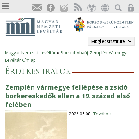
Mitgliedsinstitute
Magyar Nemzeti Levéltár
»
Borsod-Abaúj-Zemplén Vármegyei
Sie
Levéltár Címlap
sind
Érdekes iratok
hier
Zemplén vármegye fellépése a zsidó
borkereskedők ellen a 19. század első
felében
2026.06.08.
Tovább »