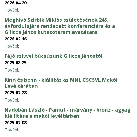
2026.04.20.
Tovább
Meghívó Szirbik Miklós születésének 245.
évfordulójára rendezett konferenciára és a
Gilicze János kutatóterem avatására
2026.02.16.
Tovább
Fájó szívvel búcsúzunk Gilicze Jánostól
2025.08.25.
Tovább
Kinn és benn - kiállítás az MNL CSCSVL Makói
Levéltárában
2025.07.28.
Tovább
Nadobán László - Pamut - márvány - bronz - agyag
kiállítása a makói levéltárban
2025.07.08.
Tovább