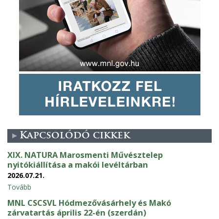
Kapcsolódó cikkek
XIX. NATURA Marosmenti Művésztelep
nyitókiállítása a makói levéltárban
2026.07.21.
Tovább
MNL CSCSVL Hódmezővásárhely és Makó
zárvatartás április 22-én (szerdán)