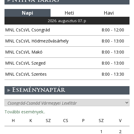
Nyitva tartás
Napi
Heti
Havi
2026. augusztus 07. p
MNL CsCsVL Csongrád
8:00 - 12:00
MNL CsCsVL Hódmezővásárhely
8:00 - 13:00
MNL CsCsVL Makó
8:00 - 13:00
MNL CsCsVL Szeged
8:00 - 13:00
MNL CsCsVL Szentes
8:00 - 13:30
Eseménynaptár
További események..
H
K
SZ
CS
P
SZ
V
1
2