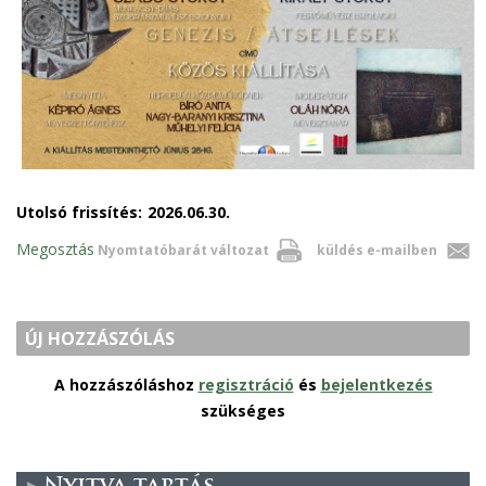
s
e
n
d
s
e
-
m
Utolsó frissítés:
2026.06.30.
a
Megosztás
Nyomtatóbarát változat
küldés e-mailben
i
l
)
ÚJ HOZZÁSZÓLÁS
A hozzászóláshoz
regisztráció
és
bejelentkezés
szükséges