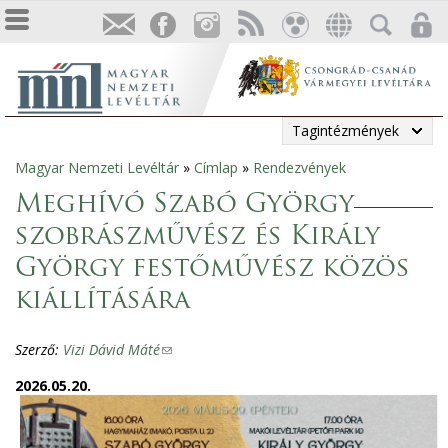
Tagintézmények
Magyar Nemzeti Levéltár
»
Címlap
»
Rendezvények
Jelenlegi
Meghívó Szabó György
hely
szobrászművész és Király
György festőművész közös
kiállítására
Szerző:
Vizi Dávid Máté
(
l
2026.05.20.
i
n
k