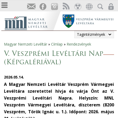
Tagintézmények
Magyar Nemzeti Levéltár
»
Címlap
»
Rendezvények
Jelenlegi
V. Veszprémi Levéltári Nap
hely
(Képgalériával)
2026.05.14.
A Magyar Nemzeti Levéltár Veszprém Vármegyei
Levéltára szeretettel hívja és várja Önt az V.
Veszprémi Levéltári Napra. Helyszín: MNL
Veszprém Vármegyei Levéltára, díszterem (8200
Veszprém, Török Ignác u. 1.). Időpont: 2026. május