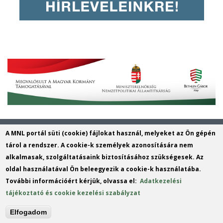
Magyar Nemzeti Levéltár Veszprém
A MNL portál süti (cookie) fájlokat használ, melyeket az Ön gépén
Vármegyei Levéltára
tárol a rendszer. A cookie-k személyek azonosítására nem
alkalmasak, szolgáltatásaink biztosításához szükségesek. Az
Cím: 8200 Veszprém, Török Ignác utca
oldal használatával Ön beleegyezik a cookie-k használatába.
1.
További információért kérjük, olvassa el:
Adatkezelési
Telefon: +36 88 401 422
tájékoztató és cookie kezelési szabályzat
E-mail:
leveltar.vevl@mnl.gov.hu
(link
Elfogadom
sends