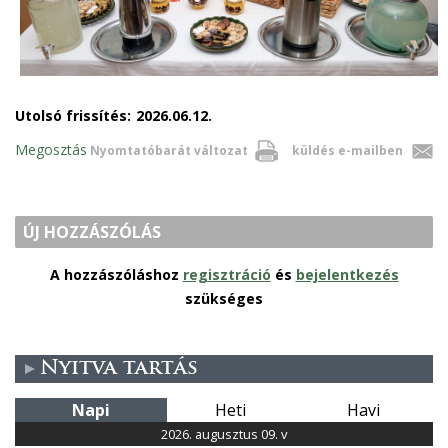
Utolsó frissítés:
2026.06.12.
Megosztás
Nyomtatóbarát változat
küldés e-mailben
ÚJ HOZZÁSZÓLÁS
A hozzászóláshoz
regisztráció
és
bejelentkezés
szükséges
Nyitva tartás
Napi
Heti
Havi
2026. augusztus 09. v