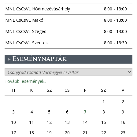
MNL CsCsVL Hódmezővásárhely
8:00 - 13:00
MNL CsCsVL Makó
8:00 - 13:00
MNL CsCsVL Szeged
8:00 - 13:00
MNL CsCsVL Szentes
8:00 - 13:30
Eseménynaptár
További események..
H
K
SZ
CS
P
SZ
V
1
2
3
4
5
6
7
8
9
10
11
12
13
14
15
16
17
18
19
20
21
22
23