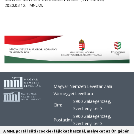
2020.03.12.
MNL OL
Magyar Nemzeti Levéltár Zala
Vármegyei Levéltára
8900 Zalaegerszeg,
Cím:
Széchenyi tér 3.
8900 Zalaegerszeg,
Postacím:
Széchenyi tér 3.
+36 92 510 030, +36 92 598
A MNL portál süti (cookie) fájlokat használ, melyeket az Ön gépén