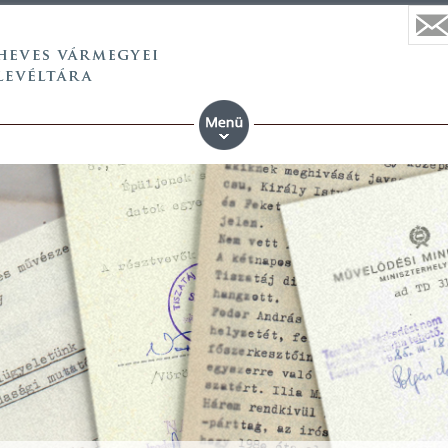
 vármegyei állami anyaköny