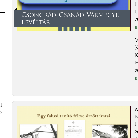
Csongrád-Csanád Vármegyei
2
Levéltár
R
V
2
R
i
M
ó
k
f
2