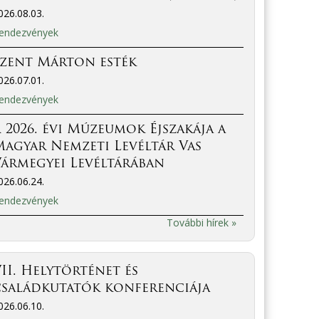
026.08.03.
endezvények
Szent Márton esték
026.07.01.
endezvények
 2026. évi Múzeumok Éjszakája a
agyar Nemzeti Levéltár Vas
ármegyei Levéltárában
026.06.24.
endezvények
További hírek »
II. Helytörténet és
családkutatók konferenciája
026.06.10.