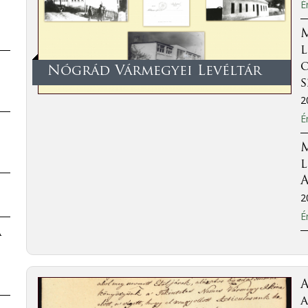
É
l
o
Nógrád Vármegyei Levéltár
2
É
l
A
2
É
a
a