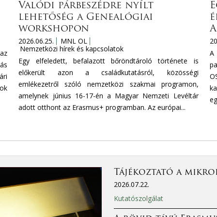
Valódi párbeszédre nyílt
E
lehetőség a Genealógiai
é
workshopon
A
2026.06.25.
MNL OL
20
Nemzetközi hírek és kapcsolatok
az
A
Egy elfeledett, befalazott bőröndtároló története is
tás
pa
előkerült azon a családkutatásról, közösségi
ri
OS
emlékezetről szóló nemzetközi szakmai programon,
mok
ka
amelynek június 16-17-én a Magyar Nemzeti Levéltár
eg
adott otthont az Erasmus+ programban. Az európai...
Tájékoztató a mikro
2026.07.22.
Kutatószolgálat