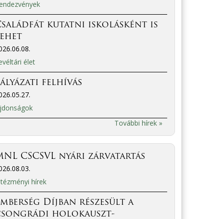
endezvények
saládfát kutatni iskolásként is
lehet
026.06.08.
evéltári élet
ályázati felhívás
026.05.27.
jdonságok
További hírek »
NL CSCSVL nyári zárvatartás
026.08.03.
ntézményi hírek
mberség Díjban részesült a
csongrádi holokauszt-