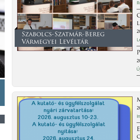
R
C
2
Szabolcs-Szatmár-Bereg
L
Vármegyei Levéltár
P
2
Ú
M
2
I
E