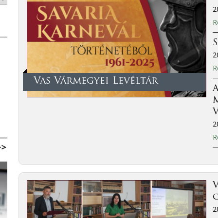
2
R
2
R
Vas Vármegyei Levéltár
A
M
V
2
R
V
2