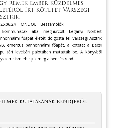
gy remek ember küzdelmes
letéről írt kötetet Várszegi
sztrik
26.06.24.
MNL OL
Beszámolók
 kommunisták által meghurcolt Legányi Norbert
nnonhalmi főapát életét dolgozta fel Várszegi Asztrik
B, emeritus pannonhalmi főapát, a kötetet a Bécsi
pu téri levéltári palotában mutatták be. A könyvből
yszerre ismerhetjük meg a bencés rend...
filmek kutatásának rendjéről