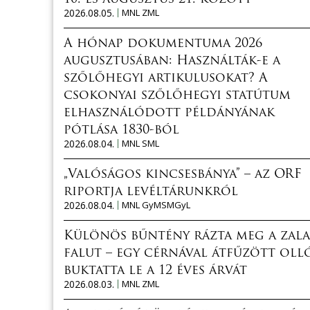
2026.08.05.
MNL ZML
A hónap dokumentuma 2026
augusztusában: Használták-e a
szőlőhegyi artikulusokat? A
csokonyai szőlőhegyi statútum
elhasználódott példányának
pótlása 1830-ból
2026.08.04.
MNL SML
„Valóságos kincsesbánya” – az ORF
riportja levéltárunkról
2026.08.04.
MNL GyMSMGyL
Különös bűntény rázta meg a zala
falut – egy cérnával átfűzött oll
buktatta le a 12 éves árvát
2026.08.03.
MNL ZML