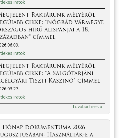
rdekes iratok
Megjelent Raktárunk mélyéről
egújabb cikke: "Nógrád vármegye
rszágos hírű alispánjai a 18.
században" címmel
026.06.09.
rdekes iratok
Megjelent Raktárunk mélyéről
egújabb cikke: "A Salgótarjáni
célgyári Tiszti Kaszinó" címmel
026.03.27.
rdekes iratok
További hírek »
A hónap dokumentuma 2026
ugusztusában: Használták-e a