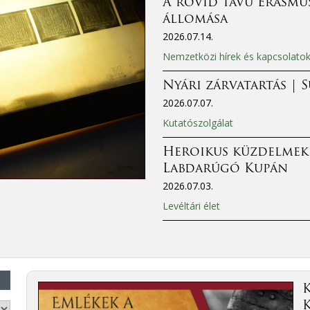
A rövid távú Erasmus
állomása
2026.07.14.
Nemzetközi hírek és kapcsolato
Nyári zárvatartás | 
2026.07.07.
Kutatószolgálat
Heroikus küzdelmek
Labdarúgó Kupán
2026.07.03.
Levéltári élet
K
K