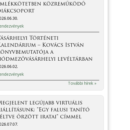
emlékkötetben közreműködő
diákcsoport
026.06.30.
endezvények
ásárhelyi Történeti
Kalendárium – Kovács István
könyvbemutatója a
hódmezővásárhelyi levéltárban
026.06.02.
endezvények
További hírek »
egjelent legújabb virtuális
iállításunk: "Egy falusi tanító
éltve őrzött iratai" címmel
026.07.07.