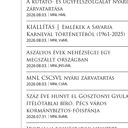
A kutató- és ügyfélszolgálat nyári
zárvatartása
2026.08.03.
MNL HML
KIÁLLÍTÁS │ Emlékek a Savaria
Karnevál történetéből (1961-2025)
2026.08.03.
MNL VaML
Aszályos évek nehézségei egy
megszállt országban
2026.08.03.
MNL JNSzML
MNL CSCSVL nyári zárvatartás
2026.08.03.
MNL CsML
Száz éve hunyt el Gosztonyi Gyul
ítélőtáblai bíró, Pécs város
kormánybiztos-főispánja
2026.07.31.
MNL BaML