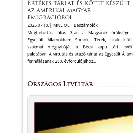
Értékes tárlat és kötet készült
az amerikai magyar
emigrációról
2026.07.10.
MNL OL
Beszámolók
Megtartották július 3-án a Magyarok öröksége 
Egyesült Államokban: Sorsok, Terek, Utak kiállí
szakmai megnyitóját a Bécsi kapu téri levéltá
palotában. A virtuális és utazó tárlat az Egyesült Álla
fennállásának 250. évfordulójához...
Országos Levéltár