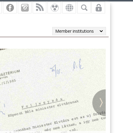
Member institutions
vi másodpéldányok