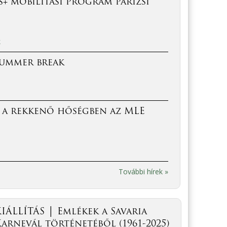
+ mobilitási program párizsi
k
Summer break
 a rekkenő hőségben az MLE
További hírek »
IÁLLÍTÁS │ Emlékek a Savaria
arnevál történetéből (1961-2025)