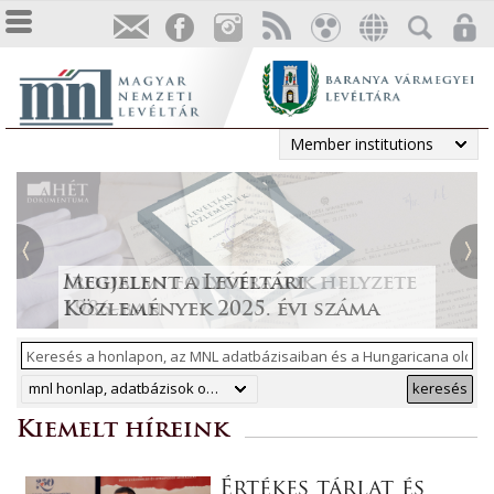
Member institutions
Tájékoztatás a Pest vármegyei
állami anyakönyvi
Irodalmi folyóiratok helyzete
Megjelent a Levéltári
„Lapidáris emlékek” a levéltári
másodpéldányok online
1986-ban
Közlemények 2025. évi száma
anyagban
ArchívNet 2026/2.
közzétételéről
mnl honlap, adatbázisok online, hungaricana
keresés
Kiemelt híreink
Értékes tárlat és