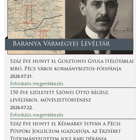
Baranya Vármegyei Levéltár
Száz éve hunyt el Gosztonyi Gyula ítélőtáblai
bíró, Pécs város kormánybiztos-főispánja
2026.07.31.
Évfordulós megemlékezés
150 éve született Szőnyi Ottó régész,
levéltáros, művészettörténész
2026.07.22.
Évfordulós megemlékezés
Száz éve hunyt el Késmárky István a Pécsi
Püspöki Joglíceum igazgatója, az Erzsébet
Tudományegyetem jogi kari dékánja