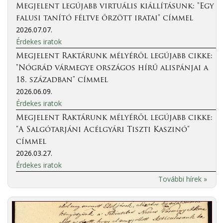
Megjelent legújabb virtuális kiállításunk: "Egy
falusi tanító féltve őrzött iratai" címmel
2026.07.07.
Érdekes iratok
Megjelent Raktárunk mélyéről legújabb cikke:
"Nógrád vármegye országos hírű alispánjai a
18. században" címmel
2026.06.09.
Érdekes iratok
Megjelent Raktárunk mélyéről legújabb cikke:
"A Salgótarjáni Acélgyári Tiszti Kaszinó"
címmel
2026.03.27.
Érdekes iratok
További hírek »