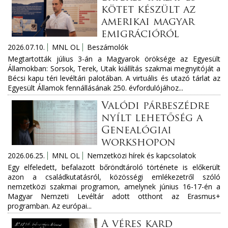
kötet készült az
amerikai magyar
emigrációról
2026.07.10.
MNL OL
Beszámolók
Megtartották július 3-án a Magyarok öröksége az Egyesült
Államokban: Sorsok, Terek, Utak kiállítás szakmai megnyitóját a
Bécsi kapu téri levéltári palotában. A virtuális és utazó tárlat az
Egyesült Államok fennállásának 250. évfordulójához...
Valódi párbeszédre
nyílt lehetőség a
Genealógiai
workshopon
2026.06.25.
MNL OL
Nemzetközi hírek és kapcsolatok
Egy elfeledett, befalazott bőröndtároló története is előkerült
azon a családkutatásról, közösségi emlékezetről szóló
nemzetközi szakmai programon, amelynek június 16-17-én a
Magyar Nemzeti Levéltár adott otthont az Erasmus+
programban. Az európai...
A véres kard