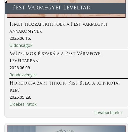
Pest Vármegyei Levéltár
Ismét hozzáférhetőek a Pest vármegyei
anyakönyvek
2026.06.15.
Újdonságok
Múzeumok éjszakája a Pest Vármegyei
Levéltárban
2026.06.09.
Rendezvények
Hordókba zárt titkok: Kiss Béla, a „cinkotai
rém”
2026.05.28.
Érdekes iratok
További hírek »