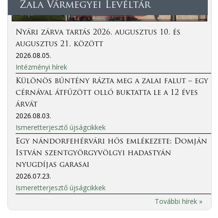
Zala Vármegyei Levéltár
Nyári zárva tartás 2026. augusztus 10. és
augusztus 21. között
2026.08.05.
Intézményi hírek
Különös bűntény rázta meg a zalai falut – egy
cérnával átfűzött olló buktatta le a 12 éves
árvát
2026.08.03.
Ismeretterjesztő újságcikkek
Egy nándorfehérvári hős emlékezete: Domján
István szentgyörgyvölgyi hadastyán
nyugdíjas garasai
2026.07.23.
Ismeretterjesztő újságcikkek
További hírek »