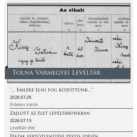
Tolna Vármegyei Levéltár
"... Emléke élni fog közöttünk..."
2026.07.29.
Érdekes iratok
Zajlott az élet levéltárunkban
2026.07.13.
Levéltári élet
Házak fertőtlenítése pestis idején