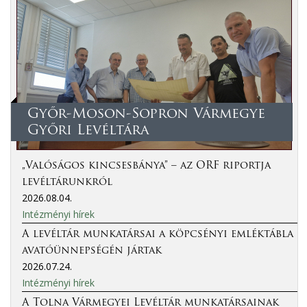
Győr-Moson-Sopron Vármegye
Győri Levéltára
„Valóságos kincsesbánya” – az ORF riportja
levéltárunkról
2026.08.04.
Intézményi hírek
A levéltár munkatársai a köpcsényi emléktábla
avatóünnepségén jártak
2026.07.24.
Intézményi hírek
A Tolna Vármegyei Levéltár munkatársainak