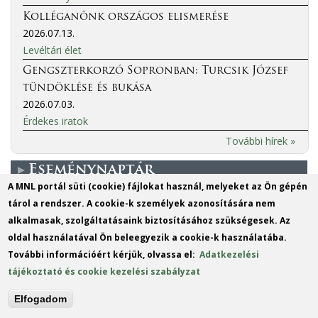
Kolléganőnk országos elismerése
2026.07.13.
Levéltári élet
Gengszterkorzó Sopronban: Turcsik József
tündöklése és bukása
2026.07.03.
Érdekes iratok
További hírek »
Eseménynaptár
A MNL portál süti (cookie) fájlokat használ, melyeket az Ön gépén
tárol a rendszer. A cookie-k személyek azonosítására nem
More events
alkalmasak, szolgáltatásaink biztosításához szükségesek. Az
oldal használatával Ön beleegyezik a cookie-k használatába.
MO
TU
WE
TH
FR
SA
SU
További információért kérjük, olvassa el:
Adatkezelési
1
2
tájékoztató és cookie kezelési szabályzat
3
4
5
6
7
8
9
Elfogadom
10
11
12
13
14
15
16