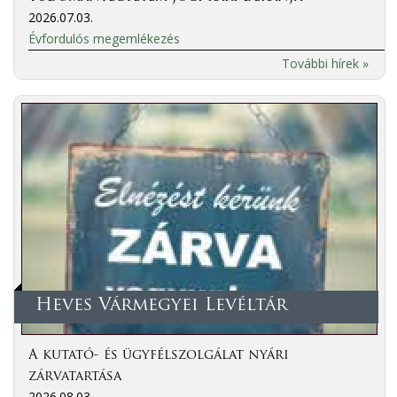
2026.07.03.
Évfordulós megemlékezés
További hírek »
Heves Vármegyei Levéltár
A kutató- és ügyfélszolgálat nyári
zárvatartása
2026.08.03.