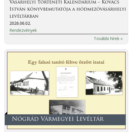
Vásárhelyi Történeti Kalendárium – Kovács
István könyvbemutatója a hódmezővásárhelyi
levéltárban
2026.06.02.
Rendezvények
További hírek »
Nógrád Vármegyei Levéltár