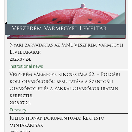
Veszprém Vármegyei Levéltár
Nyári zárvatartás az MNL Veszprém Vármegyei
Levéltárában
2026.07.24.
Institutional news
Veszprém vármegye kincsestára 52. – Polgári
kori olvasókörök bemutatása a Szentgáli
Olvasóegylet és a Zánkai Olvasókör iratain
keresztül
2026.07.21.
Treasury
Július hónap dokumentuma: Kékfestő
mintakártyák