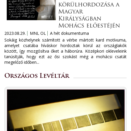
körülhordozása a
Magyar
Királyságban
Mohács előestéjén
2023.08.29.
MNL OL
A hét dokumentuma
Sokáig közhelynek számított a vérbe mártott kard motívuma,
amelyet csatába híváskor hordoztak körül az országlakók
között, így mozgósítva őket a háborúra. Középkori okleveleink
tanúsítják, hogy ezt az ősi szokást még a mohácsi csatát
megelőző időben...
Országos Levéltár