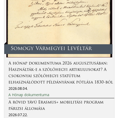
Somogy Vármegyei Levéltár
A hónap dokumentuma 2026 augusztusában:
Használták-e a szőlőhegyi artikulusokat? A
csokonyai szőlőhegyi statútum
elhasználódott példányának pótlása 1830-ból
2026.08.04.
A Hónap dokumentuma
A rövid távú Erasmus+ mobilitási program
párizsi állomása
2026.07.22.