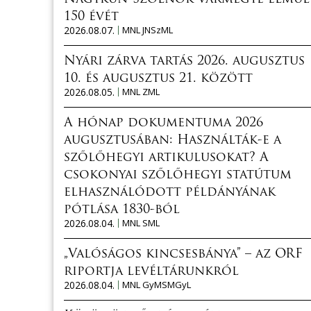
150 évét
2026.08.07.
MNL JNSzML
Nyári zárva tartás 2026. augusztus
10. és augusztus 21. között
2026.08.05.
MNL ZML
A hónap dokumentuma 2026
augusztusában: Használták-e a
szőlőhegyi artikulusokat? A
csokonyai szőlőhegyi statútum
elhasználódott példányának
pótlása 1830-ból
2026.08.04.
MNL SML
„Valóságos kincsesbánya” – az ORF
riportja levéltárunkról
2026.08.04.
MNL GyMSMGyL