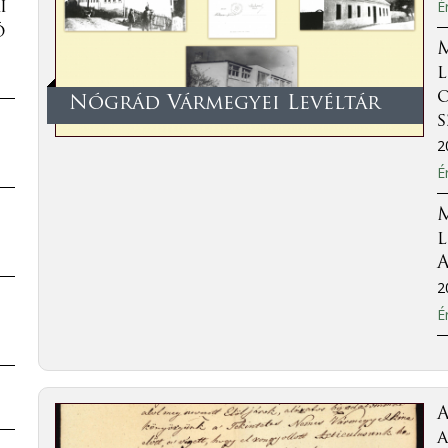
É
i
ó
l
o
Nógrád Vármegyei Levéltár
2
É
l
A
2
É
a