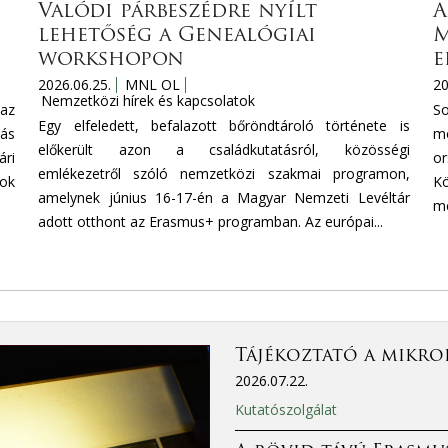
Valódi párbeszédre nyílt
A
lehetőség a Genealógiai
M
workshopon
e
2026.06.25.
MNL OL
20
Nemzetközi hírek és kapcsolatok
az
S
Egy elfeledett, befalazott bőröndtároló története is
tás
mo
előkerült azon a családkutatásról, közösségi
ri
or
emlékezetről szóló nemzetközi szakmai programon,
mok
Kö
amelynek június 16-17-én a Magyar Nemzeti Levéltár
mé
adott otthont az Erasmus+ programban. Az európai...
Tájékoztató a mikro
2026.07.22.
Kutatószolgálat