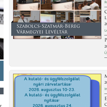
R
C
2
Szabolcs-Szatmár-Bereg
L
Vármegyei Levéltár
P
2
Ú
M
2
I
E
t