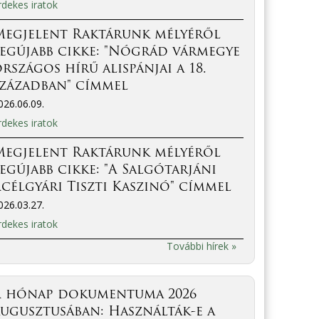
rdekes iratok
Megjelent Raktárunk mélyéről
egújabb cikke: "Nógrád vármegye
rszágos hírű alispánjai a 18.
században" címmel
026.06.09.
rdekes iratok
Megjelent Raktárunk mélyéről
egújabb cikke: "A Salgótarjáni
célgyári Tiszti Kaszinó" címmel
026.03.27.
rdekes iratok
További hírek »
A hónap dokumentuma 2026
ugusztusában: Használták-e a