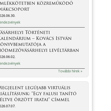
emlékkötetben közreműködő
diákcsoport
026.06.30.
endezvények
ásárhelyi Történeti
Kalendárium – Kovács István
könyvbemutatója a
hódmezővásárhelyi levéltárban
026.06.02.
endezvények
További hírek »
egjelent legújabb virtuális
iállításunk: "Egy falusi tanító
éltve őrzött iratai" címmel
026.07.07.