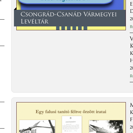
Csongrád-Csanád Vármegyei
2
Levéltár
R
V
2
R
M
k
f
2