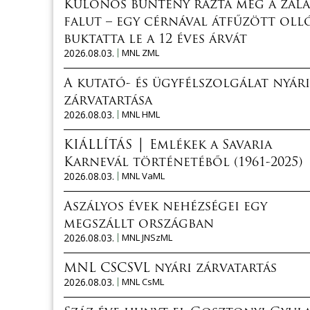
Különös bűntény rázta meg a zala
falut – egy cérnával átfűzött oll
buktatta le a 12 éves árvát
2026.08.03.
MNL ZML
A kutató- és ügyfélszolgálat nyári
zárvatartása
2026.08.03.
MNL HML
KIÁLLÍTÁS │ Emlékek a Savaria
Karnevál történetéből (1961-2025)
2026.08.03.
MNL VaML
Aszályos évek nehézségei egy
megszállt országban
2026.08.03.
MNL JNSzML
MNL CSCSVL nyári zárvatartás
2026.08.03.
MNL CsML