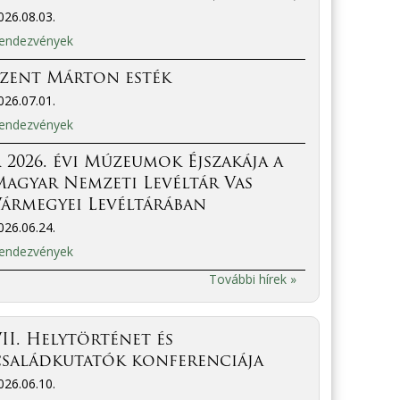
026.08.03.
endezvények
Szent Márton esték
026.07.01.
endezvények
 2026. évi Múzeumok Éjszakája a
agyar Nemzeti Levéltár Vas
ármegyei Levéltárában
026.06.24.
endezvények
További hírek »
II. Helytörténet és
családkutatók konferenciája
026.06.10.