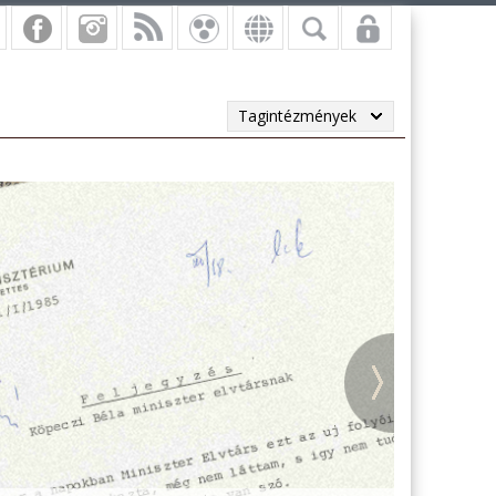
Tagintézmények
vi másodpéldányok