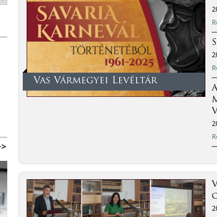
2
R
2
R
Vas Vármegyei Levéltár
A
M
V
2
R
V
2