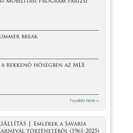
+ mobilitási program párizsi
k
Summer break
 a rekkenő hőségben az MLE
További hírek »
IÁLLÍTÁS │ Emlékek a Savaria
arnevál történetéből (1961-2025)