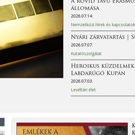
A rövid távú Erasmus
állomása
2026.07.14.
Nemzetközi hírek és kapcsolato
Nyári zárvatartás | 
2026.07.07.
Kutatószolgálat
Heroikus küzdelmek
Labdarúgó Kupán
2026.07.03.
Levéltári élet
K
K