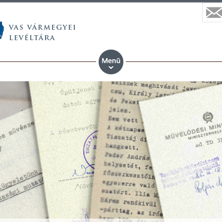
 vármegyei állami anyaköny