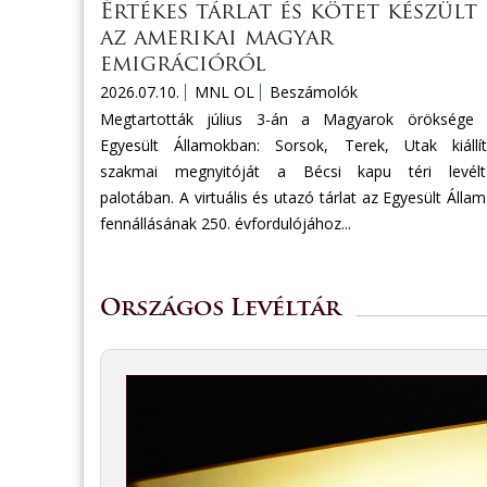
Értékes tárlat és kötet készült
az amerikai magyar
emigrációról
2026.07.10.
MNL OL
Beszámolók
Megtartották július 3-án a Magyarok öröksége 
Egyesült Államokban: Sorsok, Terek, Utak kiállí
szakmai megnyitóját a Bécsi kapu téri levéltá
palotában. A virtuális és utazó tárlat az Egyesült Álla
fennállásának 250. évfordulójához...
Országos Levéltár