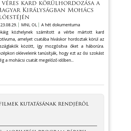
 véres kard körülhordozása a
agyar Királyságban Mohács
lőestéjén
23.08.29.
MNL OL
A hét dokumentuma
okáig közhelynek számított a vérbe mártott kard
tívuma, amelyet csatába híváskor hordoztak körül az
száglakók között, így mozgósítva őket a háborúra.
zépkori okleveleink tanúsítják, hogy ezt az ősi szokást
g a mohácsi csatát megelőző időben...
filmek kutatásának rendjéről