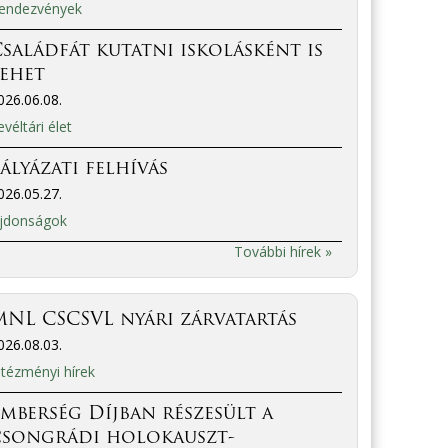
endezvények
saládfát kutatni iskolásként is
lehet
026.06.08.
evéltári élet
ályázati felhívás
026.05.27.
jdonságok
További hírek »
NL CSCSVL nyári zárvatartás
026.08.03.
ntézményi hírek
mberség Díjban részesült a
csongrádi holokauszt-