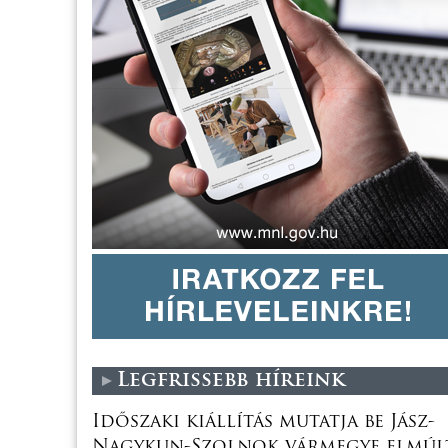
Legfrissebb híreink
Időszaki kiállítás mutatja be Jász-
Nagykun-Szolnok vármegye elmúl