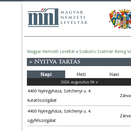
Magyar Nemzeti Levéltár
»
Szabolcs-Szatmár-Bereg Vá
Jelenlegi
Nyitva tartás
hely
Napi
Heti
Havi
2026. augusztus 09. v
4400 Nyíregyháza, Széchenyi u. 4.
Zárva
kutatószolgálat
4400 Nyíregyháza, Széchenyi u. 4.
Zárva
ügyfélszolgálat