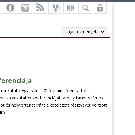
Tagintézmények
ferenciája
ládkutató Egyesület 2026. június 5-én tartotta
 és családkutatók konferenciáját, amely ismét számos
ót és helytörténet iránt elkötelezett résztvevőt vonzott
ről.