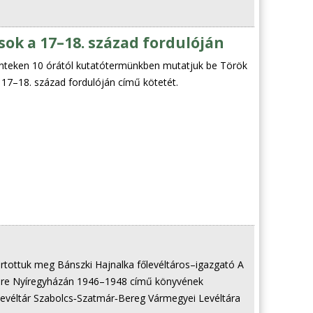
ok a 17–18. század fordulóján
pénteken 10 órától kutatótermünkben mutatjuk be Török
 17–18. század fordulóján című kötetét.
artottuk meg Bánszki Hajnalka főlevéltáros–igazgató A
ere Nyíregyházán 1946–1948 című könyvének
véltár Szabolcs‑Szatmár‑Bereg Vármegyei Levéltára