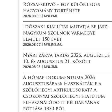
Rózsaesküvő - egy különleges
hagyomány története
2026.08.08.
MNL PML
Időszaki kiállítás mutatja be Jász-
Nagykun-Szolnok vármegye
elmúlt 150 évét
2026.08.07.
MNL JNSzML
Nyári zárva tartás 2026. augusztus
10. és augusztus 21. között
2026.08.05.
MNL ZML
A hónap dokumentuma 2026
augusztusában: Használták-e a
szőlőhegyi artikulusokat? A
csokonyai szőlőhegyi statútum
elhasználódott példányának
pótlása 1830-ból