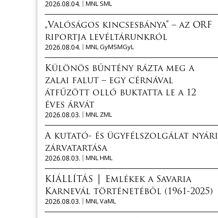
2026.08.04.
MNL SML
„Valóságos kincsesbánya” – az ORF
riportja levéltárunkról
2026.08.04.
MNL GyMSMGyL
Különös bűntény rázta meg a
zalai falut – egy cérnával
átfűzött olló buktatta le a 12
éves árvát
2026.08.03.
MNL ZML
A kutató- és ügyfélszolgálat nyári
zárvatartása
2026.08.03.
MNL HML
KIÁLLÍTÁS │ Emlékek a Savaria
Karnevál történetéből (1961-2025)
2026.08.03.
MNL VaML