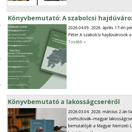
Könyvbemutató: A szabolcsi hajdúváros
2026.04.09.
2026. április 17-én 
Péter A szabolcsi hajdúvárosok a
Tovább »
Könyvbemutató a lakosságcseréről
2026.03.04.
2026. március 2-án t
csehszlovák–magyar lakosságcs
bemutatóját a Magyar Nemzeti Le