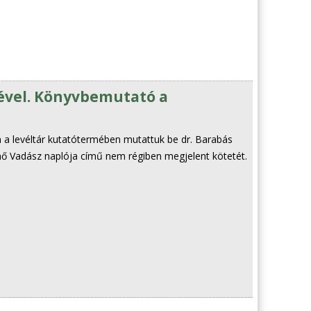
ével. Könyvbemutató a
 a levéltár kutatótermében mutattuk be dr. Barabás
nő Vadász naplója című nem régiben megjelent kötetét.