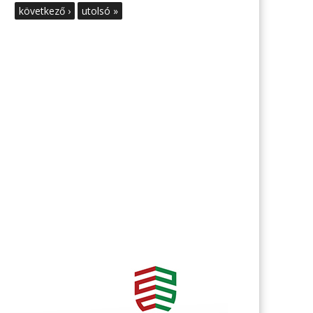
következő ›
utolsó »