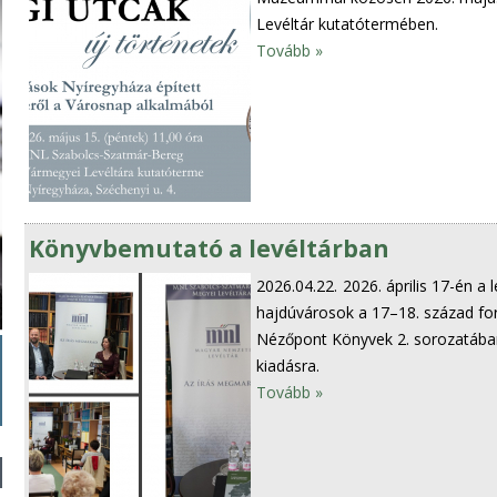
Levéltár kutatótermében.
Tovább »
Könyvbemutató a levéltárban
2026.04.22.
2026. április 17-én a
hajdúvárosok a 17–18. század fo
Nézőpont Könyvek 2. sorozatában
kiadásra.
Tovább »