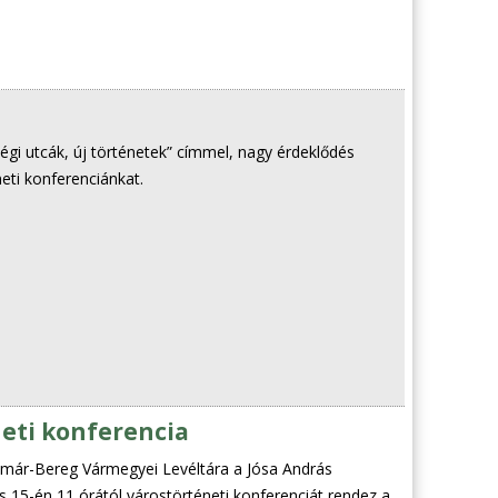
gi utcák, új történetek” címmel, nagy érdeklődés
eti konferenciánkat.
neti konferencia
már-Bereg Vármegyei Levéltára a Jósa András
5-én 11 órától várostörténeti konferenciát rendez a