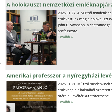
A holokauszt nemzetközi emléknapjár
2026.01.27.
A Múltról mindenkine
emlékeztünk meg a holokauszt nem
John C. Swanson, a chattanoogai
professzora.
Tovább »
Amerikai professzor a nyíregyházi lev
2026.01.21.
Múltról mindenkinek 
emléknapja alkalmából szeretette
órára a Levéltár kutatótermébe.
Tovább »