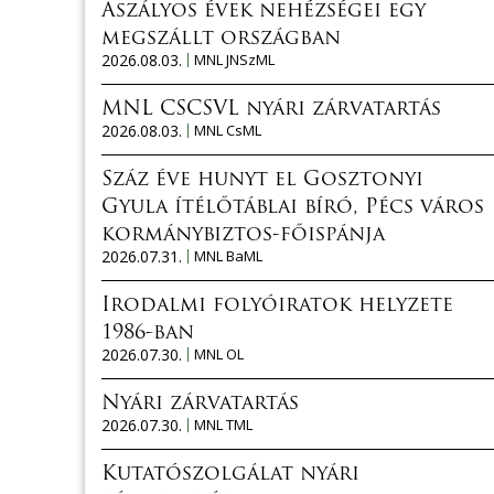
Aszályos évek nehézségei egy
megszállt országban
2026.08.03.
MNL JNSzML
MNL CSCSVL nyári zárvatartás
2026.08.03.
MNL CsML
Száz éve hunyt el Gosztonyi
Gyula ítélőtáblai bíró, Pécs város
kormánybiztos-főispánja
2026.07.31.
MNL BaML
Irodalmi folyóiratok helyzete
1986-ban
2026.07.30.
MNL OL
Nyári zárvatartás
2026.07.30.
MNL TML
Kutatószolgálat nyári