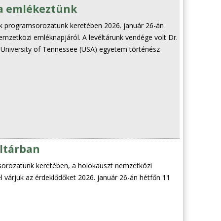
a emlékeztünk
k programsorozatunk keretében 2026. január 26-án
zetközi emléknapjáról. A levéltárunk vendége volt Dr.
 University of Tennessee (USA) egyetem történész
éltárban
sorozatunk keretében, a holokauszt nemzetközi
l várjuk az érdeklődőket 2026. január 26-án hétfőn 11