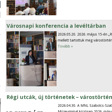
Városnapi konferencia a levéltárban
2026.05.20.
2026. május 15-én „Ré
mellett tartottuk meg várostörtén
Tovább »
Régi utcák, új történetek – várostörté
2026.04.30.
A MNL Szabolcs-Szat
Múzeummal közösen 2026. május 1