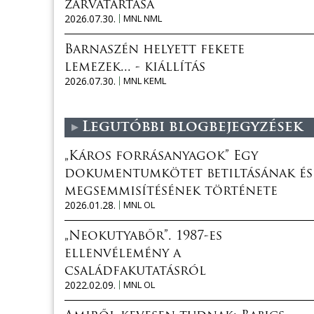
zárvatartása
2026.07.30.
MNL NML
Barnaszén helyett fekete
lemezek... - kiállítás
2026.07.30.
MNL KEML
Legutóbbi blogbejegyzések
„Káros forrásanyagok” Egy
dokumentumkötet betiltásának és
megsemmisítésének története
2026.01.28.
MNL OL
„Neokutyabőr”. 1987-es
ellenvélemény a
családfakutatásról
2022.02.09.
MNL OL