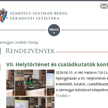
rmegyei Levéltár Címlap
Rendezvények
VII. Helytörténet és családkutatók kon
2026.06.10.
A Hét Határon Túl Csa
Nyíregyházán a VII. Helytörténet
érdeklődőt, kutatót, családfakutat
a vármegye különböző települései
Tovább »