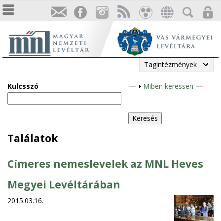
Tagintézmények
Kulcsszó
M
Miben keressen
e
g
j
e
Találatok
l
e
Címeres nemeslevelek az MNL Heves
n
í
Megyei Levéltárában
t
2015.03.16.
é
s