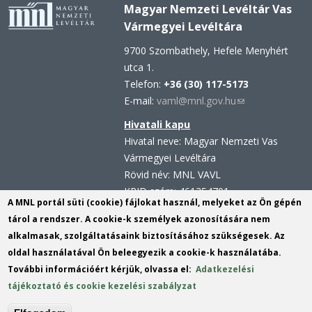
Magyar Nemzeti Levéltár Vas
Vármegyei Levéltára
9700 Szombathely, Hefele Menyhért
utca 1.
Telefon:
+36 (30) 117-5173
E-mail:
vaml@mnl.gov.hu
(link
sends
Hivatali kapu
e-
Hivatal neve: Magyar Nemzeti Vas
mail)
Vármegyei Levéltára
Rövid név: MNL VAVL
KRID szám: 461354701
A MNL portál süti (cookie) fájlokat használ, melyeket az Ön gépén
Hivatali kapu - Központi
tárol a rendszer. A cookie-k személyek azonosítására nem
Érkeztetési Rendszer (KÉR)
alkalmasak, szolgáltatásaink biztosításához szükségesek. Az
Hivatal neve: Magyar Nemzeti Levéltár
oldal használatával Ön beleegyezik a cookie-k használatába.
Rövid név: MNL VAVL
További információért kérjük, olvassa el:
Adatkezelési
KRID szám: 113809158
tájékoztató és cookie kezelési szabályzat