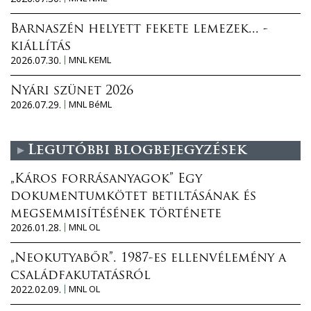
Barnaszén helyett fekete lemezek... -
kiállítás
2026.07.30.
MNL KEML
Nyári szünet 2026
2026.07.29.
MNL BéML
Legutóbbi blogbejegyzések
„Káros forrásanyagok” Egy
dokumentumkötet betiltásának és
megsemmisítésének története
2026.01.28.
MNL OL
„Neokutyabőr”. 1987-es ellenvélemény a
családfakutatásról
2022.02.09.
MNL OL