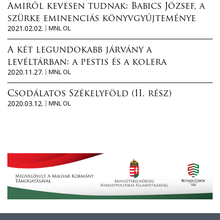
Amiről kevesen tudnak: Babics József, a
szürke eminenciás könyvgyűjteménye
2021.02.02.
MNL OL
A két legundokabb járvány a
levéltárban: a pestis és a kolera
2020.11.27.
MNL OL
Csodálatos Székelyföld (II. rész)
2020.03.12.
MNL OL