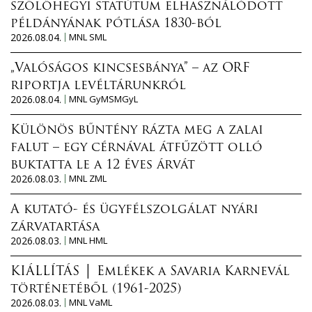
szőlőhegyi statútum elhasználódott
példányának pótlása 1830-ból
2026.08.04.
MNL SML
„Valóságos kincsesbánya” – az ORF
riportja levéltárunkról
2026.08.04.
MNL GyMSMGyL
Különös bűntény rázta meg a zalai
falut – egy cérnával átfűzött olló
buktatta le a 12 éves árvát
2026.08.03.
MNL ZML
A kutató- és ügyfélszolgálat nyári
zárvatartása
2026.08.03.
MNL HML
KIÁLLÍTÁS │ Emlékek a Savaria Karnevál
történetéből (1961-2025)
2026.08.03.
MNL VaML