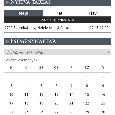
Nyitva tartás
a
Napi
Heti
Havi
l
2026. augusztus 07. p
a
9700 Szombathely, Hefele Menyhért u. 1.
07:45-12:00
k
Eseménynaptár
További események..
H
K
SZ
CS
P
SZ
V
1
2
3
4
5
6
7
8
9
10
11
12
13
14
15
16
17
18
19
20
21
22
23
24
25
26
27
28
29
30