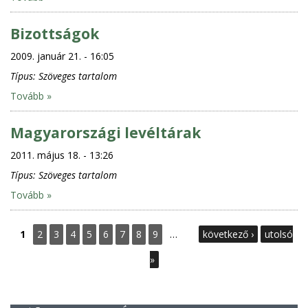
Bizottságok
2009. január 21. - 16:05
Típus:
Szöveges tartalom
Tovább »
Magyarországi levéltárak
2011. május 18. - 13:26
Típus:
Szöveges tartalom
Tovább »
O
1
2
3
4
5
6
7
8
9
…
következő ›
utolsó
l
»
d