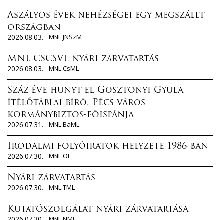
Aszályos évek nehézségei egy megszállt
országban
2026.08.03.
MNL JNSzML
MNL CSCSVL nyári zárvatartás
2026.08.03.
MNL CsML
Száz éve hunyt el Gosztonyi Gyula
ítélőtáblai bíró, Pécs város
kormánybiztos-főispánja
2026.07.31.
MNL BaML
Irodalmi folyóiratok helyzete 1986-ban
2026.07.30.
MNL OL
Nyári zárvatartás
2026.07.30.
MNL TML
Kutatószolgálat nyári zárvatartása
2026.07.30.
MNL NML