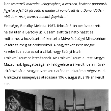
kint szeretnék maradni Zebegényben, a kertben, kedvenc padomról
figyelve a felhők járását, a madarak vonulását és a Duna időtlen
idők óta tartó, medret alakító folyását...”
Felesége, Bartóky Melinda 1967. február 8-án bekövetkezett
halála után a Bartóky út 7. szám alatt található házat és
műtermet a hozzátartozó kerttel a Művelődésügyi Minisztérium
vásárolta meg az örökösöktől. A hagyatékot Pest megye
kezelésébe adta azzal a céllal, hogy Szőnyi István
Emlékmúzeumot létesítsenek. Az Emlékmúzeum a Pest Megyei
Múzeumok Igazgatóságának felügyelete alá került, de a művek
leltározását a Magyar Nemzeti Galéria munkatársai végezték el.
A múzeum ünnepélyes átadására 1967. augusztus 18-án került
sor.