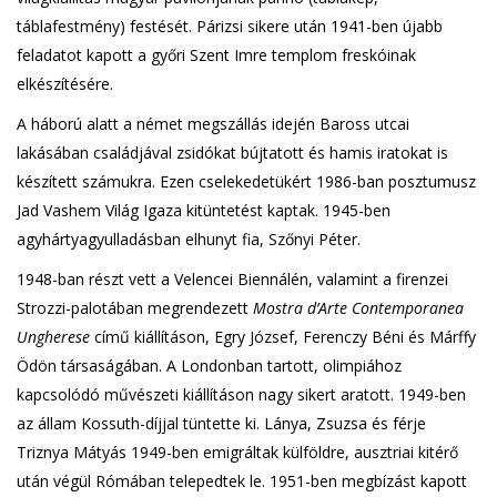
táblafestmény) festését. Párizsi sikere után 1941-ben újabb
feladatot kapott a győri Szent Imre templom freskóinak
elkészítésére.
A háború alatt a német megszállás idején Baross utcai
lakásában családjával zsidókat bújtatott és hamis iratokat is
készített számukra. Ezen cselekedetükért 1986-ban posztumusz
Jad Vashem Világ Igaza kitüntetést kaptak. 1945-ben
agyhártyagyulladásban elhunyt fia, Szőnyi Péter.
1948-ban részt vett a Velencei Biennálén, valamint a firenzei
Strozzi-palotában megrendezett
Mostra d’Arte Contemporanea
Ungherese
című kiállításon, Egry József, Ferenczy Béni és Márffy
Ödön társaságában. A Londonban tartott, olimpiához
kapcsolódó művészeti kiállításon nagy sikert aratott. 1949-ben
az állam Kossuth-díjjal tüntette ki. Lánya, Zsuzsa és férje
Triznya Mátyás 1949-ben emigráltak külföldre, ausztriai kitérő
után végül Rómában telepedtek le. 1951-ben megbízást kapott