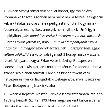
1929-ben Szőnyi római ösztöndíjat kapott, így családjával
Rómába költözött. Azonban nem ment neki a festés, az eget túl
kéknek találta, az olasz fákra pedig azt mondta, hogy minek
fessen olyan esernyőket, amelyek nem nyílnak ki. Erről így ír
naplójában:
„vászonnal felszerelve kimentem a Via Aureliara... és
... ott és akkor jöttem rá, hogy ... munka szempontjából csak a
hazai táj... a magyar emberek érdekelnek ... összeforrtam, eggyé
váltam velük…”
Az alkotói válság miatt 3 hónap múlva vissza is
tértek Magyarországra. Ekkor vette ki Szőnyi Budapesten a
Baross utcai lakásukat, ami műteremként is funkcionált, ahol a
szabadiskolájában tanított. Ebben az időben főként csak
hétvégén és nyáron látogattak ki Zebegénybe, mivel Zsuzsa és
Péter Budapesten jártak iskolába.
1937-ben a Képzőművészeti Főiskola kinevezett tanára lett, ahol
1958-ig tanított. Szintén 1937-ben megbízásként kapta a párizsi
világkiállítás magyar pavilonjának pannó (táblakép,