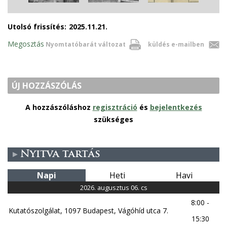
Utolsó frissítés:
2025.11.21.
Megosztás
Nyomtatóbarát változat
küldés e-mailben
ÚJ HOZZÁSZÓLÁS
A hozzászóláshoz
regisztráció
és
bejelentkezés
szükséges
Nyitva tartás
Napi
Heti
Havi
2026. augusztus 06. cs
8:00 -
Kutatószolgálat, 1097 Budapest, Vágóhíd utca 7.
15:30