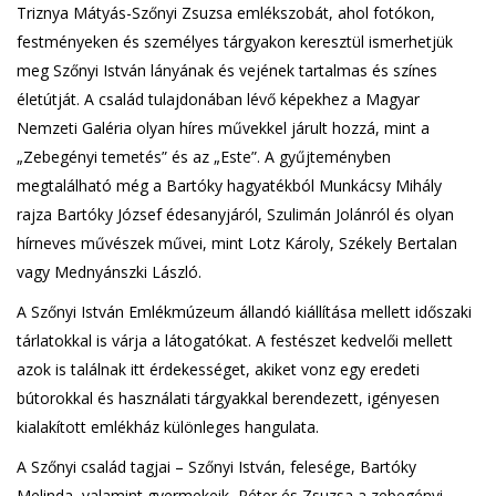
Triznya Mátyás-Szőnyi Zsuzsa emlékszobát, ahol fotókon,
festményeken és személyes tárgyakon keresztül ismerhetjük
meg Szőnyi István lányának és vejének tartalmas és színes
életútját. A család tulajdonában lévő képekhez a Magyar
Nemzeti Galéria olyan híres művekkel járult hozzá, mint a
„Zebegényi temetés” és az „Este”. A gyűjteményben
megtalálható még a Bartóky hagyatékból Munkácsy Mihály
rajza Bartóky József édesanyjáról, Szulimán Jolánról és olyan
hírneves művészek művei, mint Lotz Károly, Székely Bertalan
vagy Mednyánszki László.
A Szőnyi István Emlékmúzeum állandó kiállítása mellett időszaki
tárlatokkal is várja a látogatókat. A festészet kedvelői mellett
azok is találnak itt érdekességet, akiket vonz egy eredeti
bútorokkal és használati tárgyakkal berendezett, igényesen
kialakított emlékház különleges hangulata.
A Szőnyi család tagjai – Szőnyi István, felesége, Bartóky
Melinda, valamint gyermekeik, Péter és Zsuzsa a zebegényi