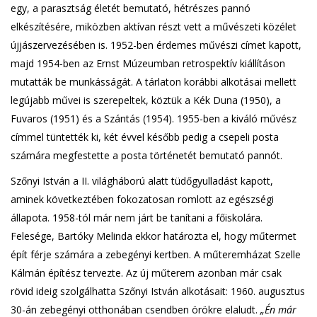
egy, a parasztság életét bemutató, hétrészes pannó
elkészítésére, miközben aktívan részt vett a művészeti közélet
újjászervezésében is. 1952-ben érdemes művészi címet kapott,
majd 1954-ben az Ernst Múzeumban retrospektív kiállításon
mutatták be munkásságát. A tárlaton korábbi alkotásai mellett
legújabb művei is szerepeltek, köztük a Kék Duna (1950), a
Fuvaros (1951) és a Szántás (1954). 1955-ben a kiváló művész
címmel tüntették ki, két évvel később pedig a csepeli posta
számára megfestette a posta történetét bemutató pannót.
Szőnyi István a II. világháború alatt tüdőgyulladást kapott,
aminek következtében fokozatosan romlott az egészségi
állapota. 1958-tól már nem járt be tanítani a főiskolára.
Felesége, Bartóky Melinda ekkor határozta el, hogy műtermet
épít férje számára a zebegényi kertben. A műteremházat Szelle
Kálmán építész tervezte. Az új műterem azonban már csak
rövid ideig szolgálhatta Szőnyi István alkotásait: 1960. augusztus
30-án zebegényi otthonában csendben örökre elaludt.
„Én már