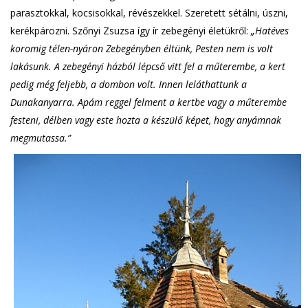
parasztokkal, kocsisokkal, révészekkel. Szeretett sétálni, úszni,
kerékpározni. Szőnyi Zsuzsa így ír zebegényi életükről:
„Hatéves
koromig télen-nyáron Zebegényben éltünk, Pesten nem is volt
lakásunk. A zebegényi házból lépcső vitt fel a műterembe, a kert
pedig még feljebb, a dombon volt. Innen leláthattunk a
Dunakanyarra. Apám reggel felment a kertbe vagy a műterembe
festeni, délben vagy este hozta a készülő képet, hogy anyámnak
megmutassa.”