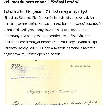
kell mozdulnom onnan." /Szőnyi István/
Szőnyi István 1894. január 17-én látta meg a napvilágot
Újpesten, Schmidt Richárd vasúti tisztviselő és Lovenyák Anna
hetedik gyermekeként. Édesapja 1898-ban magyarosította nevét
Schmidtről Szőnyire. Szőnyi István 1913-ban kezdte meg
tanulmányait a budapesti Képzőművészeti Főiskolán, ahol
tanítómestere a magyar impresszionizmus legnagyobb alakja,
Ferenczy Károly volt. 1914-ben a főiskola ösztöndíjasaként a
nagybányai művésztelepen dolgozott.