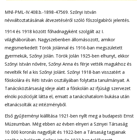
MNl-PML-IV.408.b.-1898-47569. Szőnyi István
névváltoztatásának átvezetéséről szóló főszolgabírói jelentés.
1914 és 1918 között főhadnagyként szolgált az I.
világháborúban. Nagyszebenben állomásozott, amikor
megismerkedett Török Jolánnal és 1916-ban megszületett
gyermekük, Szőnyi Jolán. Török Jolán 1925-ben elhunyt, ekkor
Szőnyi István nővére, Szőnyi Anna és férje vették magukhoz és
nevelték fel a kis Szőnyi Jolánt. Szőnyi 1918-ban visszatért a
főiskolára és Réti István osztályában folytatta tanulmányait. A
Tanácsköztársaság ideje alatt a főiskolán az ifjúsági szervezet
elnöki pozícióját látta el, emiatt a tanácshatalom bukása után
eltanácsolták az intézményből.
Első gyűjteményi kiállítása 1921-ben nyílt meg a budapesti Ernst
Múzeumban. Még ebben az évben elnyeri a Szinyei Társaság
10 000 koronás nagydíját és 1922-ben a Társaság tagjainak