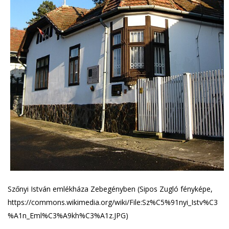
Szőnyi István emlékháza Zebegényben (Sipos Zugló fényképe,
https://commons.wikimedia.org/wiki/File:Sz%C5%91nyi_Istv%C3
%A1n_Eml%C3%A9kh%C3%A1z.JPG)