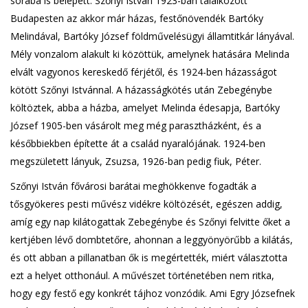
sorába is belépett. Szőnyi István 1923-ban találkozott
Budapesten az akkor már házas, festőnövendék Bartóky
Melindával, Bartóky József földművelésügyi államtitkár lányával.
Mély vonzalom alakult ki közöttük, amelynek hatására Melinda
elvált vagyonos kereskedő férjétől, és 1924-ben házasságot
kötött Szőnyi Istvánnal. A házasságkötés után Zebegénybe
költöztek, abba a házba, amelyet Melinda édesapja, Bartóky
József 1905-ben vásárolt meg még parasztházként, és a
későbbiekben építette át a család nyaralójának. 1924-ben
megszületett lányuk, Zsuzsa, 1926-ban pedig fiuk, Péter.
Szőnyi István fővárosi barátai meghökkenve fogadták a
tősgyökeres pesti művész vidékre költözését, egészen addig,
amíg egy nap kilátogattak Zebegénybe és Szőnyi felvitte őket a
kertjében lévő dombtetőre, ahonnan a leggyönyörűbb a kilátás,
és ott abban a pillanatban ők is megértették, miért választotta
ezt a helyet otthonául. A művészet történetében nem ritka,
hogy egy festő egy konkrét tájhoz vonzódik. Ami Egry Józsefnek