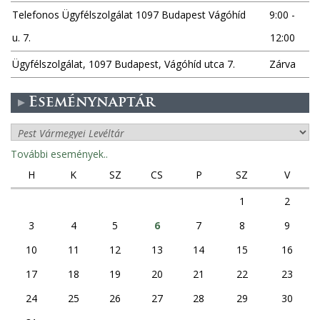
Telefonos Ügyfélszolgálat 1097 Budapest Vágóhíd
9:00 -
u. 7.
12:00
Ügyfélszolgálat, 1097 Budapest, Vágóhíd utca 7.
Zárva
Eseménynaptár
További események..
H
K
SZ
CS
P
SZ
V
1
2
3
4
5
6
7
8
9
10
11
12
13
14
15
16
17
18
19
20
21
22
23
24
25
26
27
28
29
30