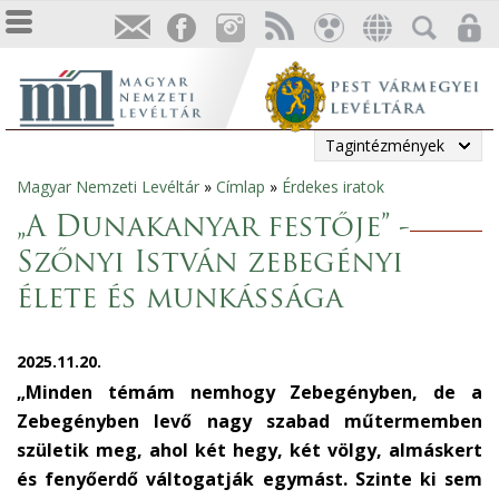
Tagintézmények
Magyar Nemzeti Levéltár
»
Címlap
»
Érdekes iratok
Jelenlegi
„A Dunakanyar festője” -
hely
Szőnyi István zebegényi
élete és munkássága
2025.11.20.
„Minden témám nemhogy Zebegényben, de a
Zebegényben levő nagy szabad műtermemben
születik meg, ahol két hegy, két völgy, almáskert
és fenyőerdő váltogatják egymást. Szinte ki sem