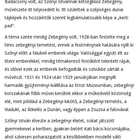
Badacsony volt, az Szőnyi Istvánnak kétségkívül Zebegény,
művészete itt teljesedett ki. Itt születtek a szépséges dunai
tájképek és hozzáértők szerint legbámulatosabb képe a „kerti
pad”.
A téma szinte mindig Zebegény volt, 1928-ban festette meg a
híres zebegényi temetést, ennek a festménynek hatására nyílt ki
Szőnyi előtt a falubeli emberek világa. Valósággal együtt élt az
itteni emberekkel, mindig témakereső festőként tekintett rájuk,
és idővel ezek az emberek befogadták és szívükbe zárták a
művészt. 1921 és 1924 után 1929 januárjában megnyílt
harmadik gyűjteményi kiállítása az Ernst Múzeumban, zebegényi
korszakának főbb művei kerültek ekkor a műkedvelő közönség
elé, mint például a Zebegényi kikötő, a Zebegényi temetés, a
Viadukt, az Átkelés a Dunán, vagy éppen a Zsuzsa a falovával.
Szőnyi István élvezte a zebegényi életet, sokat játszott
gyermekeivel a kertben, gyakran betért Kati bácsi kocsmájába,
ahol szívesen poharazgatott a későbbiekben modellé váló