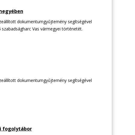
rmegyében
összeállított dokumentumgyűjtemény segítségével
ő szabadságharc Vas vármegyei történetét.
összeállított dokumentumgyűjtemény segítségével
i fogolytábor