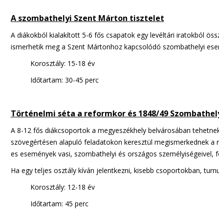
A szombathelyi Szent Márton tisztelet
A diákokból kialakított 5-6 fős csapatok egy levéltári iratokból 
ismerhetik meg a Szent Mártonhoz kapcsolódó szombathelyi es
Korosztály: 15-18 év
Időtartam: 30-45 perc
Történelmi séta a reformkor és 1848/49 Szombathel
A 8-12 fős diákcsoportok a megyeszékhely belvárosában tehetnek 
szövegértésen alapuló feladatokon keresztül megismerkednek a re
es események vasi, szombathelyi és országos személyiségeivel, fo
Ha egy teljes osztály kíván jelentkezni, kisebb csoportokban, turn
Korosztály: 12-18 év
Időtartam: 45 perc