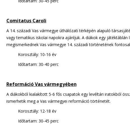
Időtartam: 30-45 perc
Comitatus Caroli
A 14. századi Vas vármegye úthálózati térképén alapuló társasjá
vagy tematikus iskolai napokra ajánljuk. A diákok egy játéktáblán 
megismerkednek Vas vármegye 14. századi történetének fontosabb
Korosztály: 10-16 év
Időtartam: 30-40 perc
Reformáció Vas vármegyében
A diákokból kialakított 5-6 fős csapatok egy levéltári iratokból 
ismerhetik meg a Vas vármegyei reformáció történetét.
Korosztály: 12-18 év
Időtartam: 30-45 perc