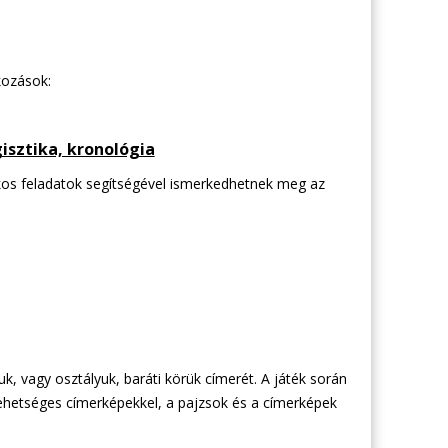
kozások:
isztika, kronológia
kos feladatok segítségével ismerkedhetnek meg az
k, vagy osztályuk, baráti körük címerét. A játék során
lehetséges címerképekkel, a pajzsok és a címerképek