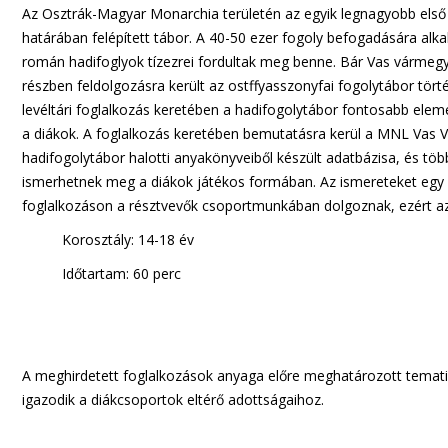
Az Osztrák-Magyar Monarchia területén az egyik legnagyobb első 
határában felépített tábor. A 40-50 ezer fogoly befogadására alk
román hadifoglyok tízezrei fordultak meg benne. Bár Vas várm
részben feldolgozásra került az ostffyasszonyfai fogolytábor törté
levéltári foglalkozás keretében a hadifogolytábor fontosabb elem
a diákok. A foglalkozás keretében bemutatásra kerül a MNL Vas V
hadifogolytábor halotti anyakönyveiből készült adatbázisa, és több
ismerhetnek meg a diákok játékos formában. Az ismereteket egy r
foglalkozáson a résztvevők csoportmunkában dolgoznak, ezért az 
Korosztály: 14-18 év
Időtartam: 60 perc
A meghirdetett foglalkozások anyaga előre meghatározott tematik
igazodik a diákcsoportok eltérő adottságaihoz.