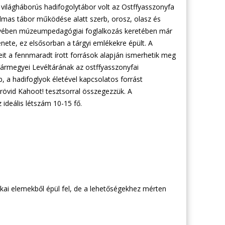
világháborús hadifogolytábor volt az Ostffyasszonyfa
almas tábor működése alatt szerb, orosz, olasz és
egyében múzeumpedagógiai foglalkozás keretében már
nete, ez elsősorban a tárgyi emlékekre épült. A
eit a fennmaradt írott források alapján ismerhetik meg
ármegyei Levéltárának az ostffyasszonyfai
, a hadifoglyok életével kapcsolatos forrást
övid Kahoot! tesztsorral összegezzük. A
ideális létszám 10-15 fő.
ai elemekből épül fel, de a lehetőségekhez mérten