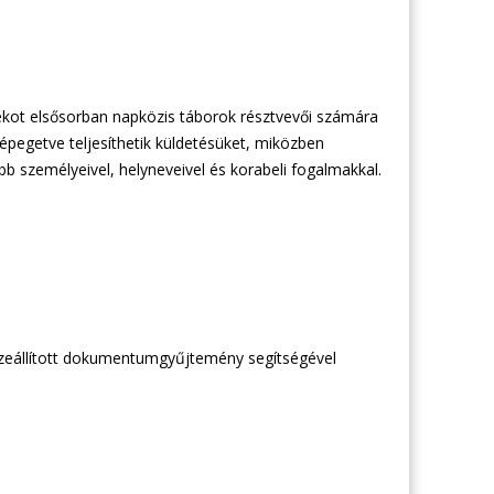
tékot elsősorban napközis táborok résztvevői számára
lépegetve teljesíthetik küldetésüket, miközben
 személyeivel, helyneveivel és korabeli fogalmakkal.
összeállított dokumentumgyűjtemény segítségével