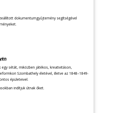
összeállított dokumentumgyűjtemény segítségével
eményeket.
yén
egy sétát, miközben játékos, kreativitáson,
formkori Szombathely életével, illetve az 1848–1849-
ntos épületeivel.
usokban indítjuk útnak őket.