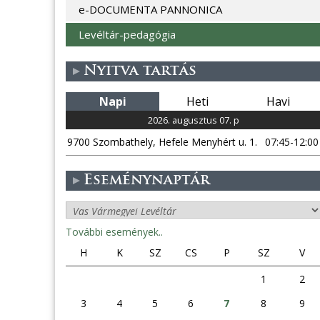
e-DOCUMENTA PANNONICA
Levéltár-pedagógia
Nyitva tartás
Napi
Heti
Havi
2026. augusztus 07. p
9700 Szombathely, Hefele Menyhért u. 1.
07:45-12:00
Eseménynaptár
További események..
H
K
SZ
CS
P
SZ
V
1
2
3
4
5
6
7
8
9