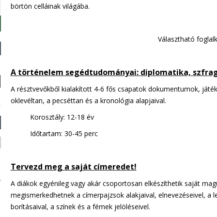
börtön celláinak világába.
Választható foglal
A történelem segédtudományai: diplomatika, szfrag
A résztvevőkből kialakított 4-6 fős csapatok dokumentumok, játé
oklevéltan, a pecséttan és a kronológia alapjaival.
Korosztály: 12-18 év
Időtartam: 30-45 perc
Tervezd meg a saját címeredet!
A diákok egyénileg vagy akár csoportosan elkészíthetik saját magu
megismerkedhetnek a címerpajzsok alakjaival, elnevezéseivel, a 
borításaival, a színek és a fémek jelöléseivel.