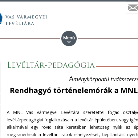
Levéltár-pedagógia
Élményközpontú tudásszerzé
Rendhagyó történelemórák a MNL 
A MNL Vas Vármegyei Levéltára szeretettel fogad osztályo
levéltárpedagógiai foglalkozásain a levéltár épületében, vagy igény
alkalmával egy rövid séta keretében lehetőség nyílik az é
megismerhetik a levéltári iratok elhelyezését, bepillantást nye