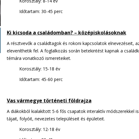
Korosztály: 8-14 év
Időtartam: 30-45 perc
Ki kicsoda a családomban? – középiskolásoknak
A résztvevők a családtagok és rokoni kapcsolatok elnevezéseit, 
eleveníthetik fel. A foglalkozás során betekintést kapnak a csalá
témára vonatkozó ismereteiket.
Korosztály: 15-18 év
Időtartam: 45-60 perc
Vas vármegye történeti földrajza
A diákokból kialakított 5-6 fős csapatok interaktív módszerekkel 
tájait, folyóit, nevezetes településeit és épületeit.
Korosztály: 12-18 év