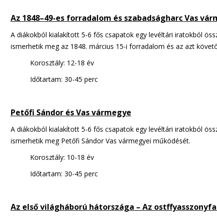
Az 1848–49-es forradalom és szabadságharc Vas vá
A diákokból kialakított 5-6 fős csapatok egy levéltári iratokból 
ismerhetik meg az 1848. március 15-i forradalom és az azt követ
Korosztály: 12-18 év
Időtartam: 30-45 perc
Petőfi Sándor és Vas vármegye
A diákokból kialakított 5-6 fős csapatok egy levéltári iratokból 
ismerhetik meg Petőfi Sándor Vas vármegyei működését.
Korosztály: 10-18 év
Időtartam: 30-45 perc
Az első világháború hátországa – Az ostffyasszonyfa