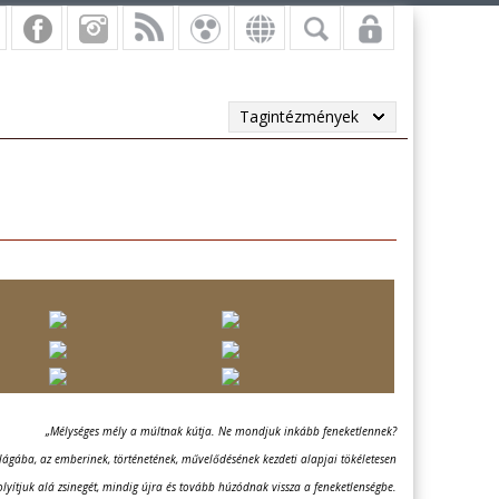
Tagintézmények
„Mélységes mély a múltnak kútja. Ne mondjuk inkább feneketlennek?
ágába, az emberinek, történetének, művelődésének kezdeti alapjai tökéletesen
tjuk alá zsinegét, mindig újra és tovább húzódnak vissza a feneketlenségbe.