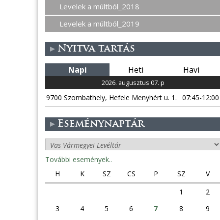
Levelek a múltból_2018
Levelek a múltból_2019
Nyitva tartás
Napi
Heti
Havi
2026. augusztus 07. p
9700 Szombathely, Hefele Menyhért u. 1.
07:45-12:00
Eseménynaptár
További események..
H
K
SZ
CS
P
SZ
V
1
2
3
4
5
6
7
8
9