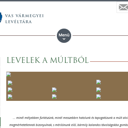
LEVELEK A MÚLTBÓL
... minél mélyebben fürkészünk, minél messzebbre hatolunk és tapogatózunk a múlt alvil
megmérhetetlennek bizonyulnak, s mérőónunk elől, bármily kalandos távolságokba gombolyí