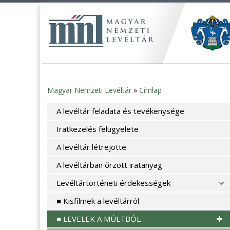
Magyar Nemzeti Levéltár
»
Címlap
Jelenlegi
A levéltár feladata és tevékenysége
hely
Iratkezelés felügyelete
A levéltár létrejötte
A levéltárban őrzött iratanyag
Levéltártörténeti érdekességek
■ Kisfilmek a levéltárról
■ LEVELEK A MÚLTBÓL