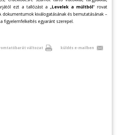
jától ezt a tallózást a „
Levelek a múltból
” rovat
l. A dokumentumok kiválogatásának és bemutatásának –
a figyelemfelkeltés egyaránt szerepel.
omtatóbarát változat
küldés e-mailben