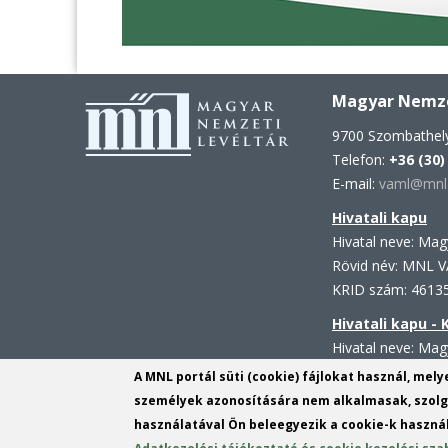
Magyar Nemzet
9700 Szombathely
Telefon:
+36 (30)
E-mail:
vaml@mnl.
Hivatali kapu
Hivatal neve: Ma
Rövid név: MNL 
KRID szám: 4613
Hivatali kapu -
Hivatal neve: Mag
Rövid név: MNL 
A MNL portál süti (cookie) fájlokat használ, mel
KRID szám: 1138
személyek azonosítására nem alkalmasak, szolgá
használatával Ön beleegyezik a cookie-k használ