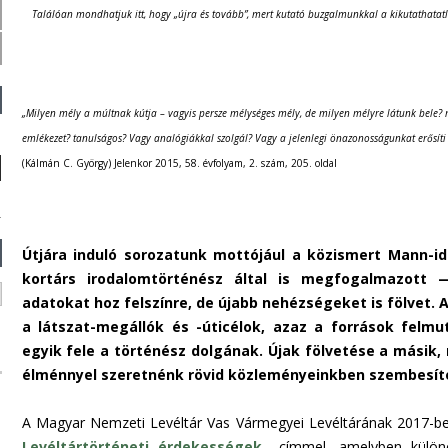
Találóan mondhatjuk itt, hogy „újra és tovább”, mert kutató buzgalmunkkal a kikutathatatla
„Milyen mély a múltnak kútja – vagyis persze mélységes mély, de milyen mélyre látunk bele? m
emlékezet? tanulságos? Vagy analógiákkal szolgál? Vagy a jelenlegi önazonosságunkat erősíti 
(Kálmán C. György) Jelenkor 2015, 58. évfolyam, 2. szám, 205. oldal
Útjára induló soro​​zatunk mottójául a közismert Mann-i
kortárs irodalomtörténész által is megfogalmazott 
adatokat hoz felszínre, de újabb nehézségeket is fölvet.
a látszat-megállók és -úticélok, azaz a források felm
egyik fele a történész dolgának. Újak fölvetése a másik,
élménnyel szeretnénk rövid közleményeinkben szembesíte
A Magyar Nemzeti Levéltár Vas Vármegyei Levéltárának 2017-ben 
Levéltártörténeti érdekességek
címmel, amelyben különös,