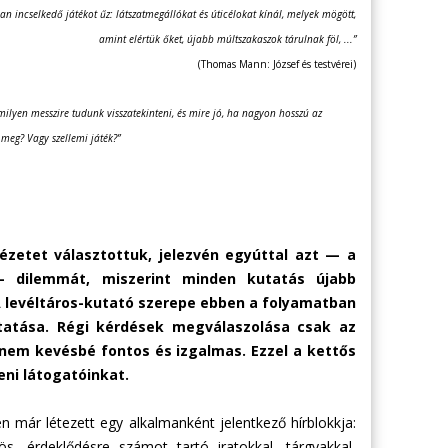
n incselkedő játékot űz: látszatmegállókat és úticélokat kínál, melyek mögött,
amint elértük őket, újabb múltszakaszok tárulnak föl, ...”
(Thomas Mann: József és testvérei)
ilyen messzire tudunk visszatekinteni, és mire jó, ha nagyon hosszú az
meg? Vagy szellemi játék?”
dézetet választottuk, jelezvén egyúttal azt — a
— dilemmát, miszerint minden kutatás újabb
 A levéltáros-kutató szerepe ebben a folyamatban
utatása. Régi kérdések megválaszolása csak az
 nem kevésbé fontos és izgalmas. Ezzel a kettős
ni látogatóinkat.
már létezett egy alkalmanként jelentkező hírblokkja:
 érdeklődésre számot tartó iratokkal, tárgyakkal,