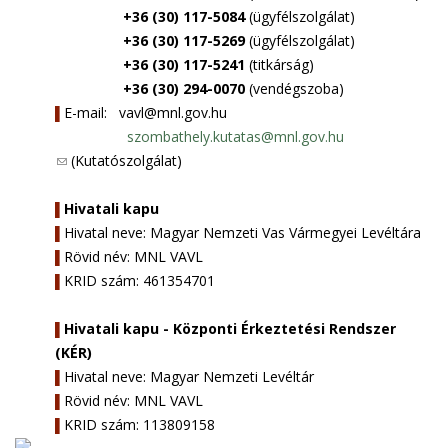
+36 (30) 117-5084
(ügyfélszolgálat)
+36 (30) 117-5269
(ügyfélszolgálat)
+36 (30) 117-5241
(titkárság)
+36 (30) 294-0070
(vendégszoba)
E-mail:
vavl@mnl.gov.hu
▌
szombathely.kutatas@mnl.gov.hu
(
(Kutatószolgálat)
l
i
Hivatali kapu
▌
n
Hivatal neve: Magyar Nemzeti Vas Vármegyei Levéltára
▌
k
Rövid név: MNL VAVL
▌
s
KRID szám: 461354701
▌
e
n
Hivatali kapu - Központi Érkeztetési Rendszer
▌
d
(KÉR)
s
Hivatal neve: Magyar Nemzeti Levéltár
▌
e
Rövid név: MNL VAVL
▌
-
KRID szám: 113809158
▌