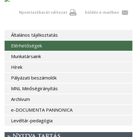
m
a
Nyomtatóbarát változat
küldés e-mailben
i
l
)
Általános tájékoztatás
Elérhetőségek
Munkatársaink
Hírek
Pályázati beszámolók
MNL Minőségirányítás
Archívum
e-DOCUMENTA PANNONICA
Levéltár-pedagógia
Nyitva tartás