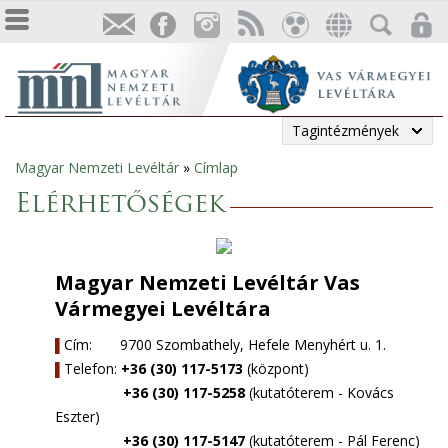
Tagintézmények
Magyar Nemzeti Levéltár
»
Címlap
Jelenlegi
Elérhetőségek
hely
Magyar Nemzeti Levéltár Vas
Vármegyei Levéltára
Cím:
9700 Szombathely, Hefele Menyhért u. 1.
▌
Telefon:
+36 (30) 117-5173
(központ)
▌
+36 (30) 117-5258
(kutatóterem - Kovács
Eszter)
+36 (30) 117-5147
(kutatóterem - Pál Ferenc)