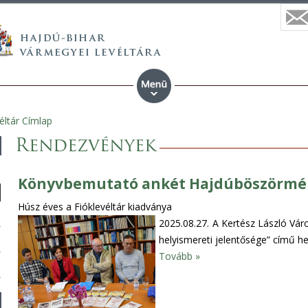
éltár Címlap
Rendezvények
Könyvbemutató ankét Hajdúböszörm
Húsz éves a Fióklevéltár kiadványa
2025.08.27.
A Kertész László Váro
helyismereti jelentősége” című hel
Tovább »