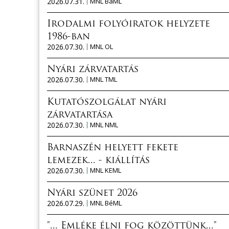
2026.07.31.
MNL BaML
Irodalmi folyóiratok helyzete
1986-ban
2026.07.30.
MNL OL
Nyári zárvatartás
2026.07.30.
MNL TML
Kutatószolgálat nyári
zárvatartása
2026.07.30.
MNL NML
Barnaszén helyett fekete
lemezek... - kiállítás
2026.07.30.
MNL KEML
Nyári szünet 2026
2026.07.29.
MNL BéML
"... Emléke élni fog közöttünk..."