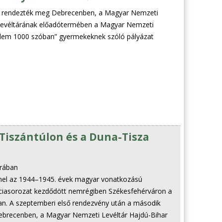
 rendezték meg Debrecenben, a Magyar Nemzeti
 Levéltárának előadótermében a Magyar Nemzeti
sélem 1000 szóban” gyermekeknek szóló pályázat
a Tiszántúlon és a Duna-Tisza
árában
mmel az 1944–1945. évek magyar vonatkozású
ciasorozat kezdődött nemrégiben Székesfehérváron a
n. A szeptemberi első rendezvény után a második
ebrecenben, a Magyar Nemzeti Levéltár Hajdú-Bihar