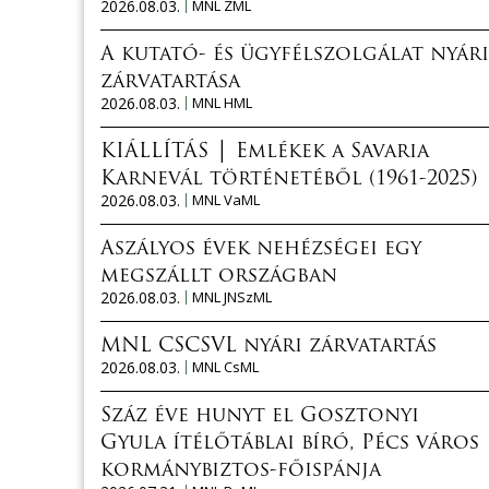
2026.08.03.
MNL ZML
A kutató- és ügyfélszolgálat nyári
zárvatartása
2026.08.03.
MNL HML
KIÁLLÍTÁS │ Emlékek a Savaria
Karnevál történetéből (1961-2025)
2026.08.03.
MNL VaML
Aszályos évek nehézségei egy
megszállt országban
2026.08.03.
MNL JNSzML
MNL CSCSVL nyári zárvatartás
2026.08.03.
MNL CsML
Száz éve hunyt el Gosztonyi
Gyula ítélőtáblai bíró, Pécs város
kormánybiztos-főispánja