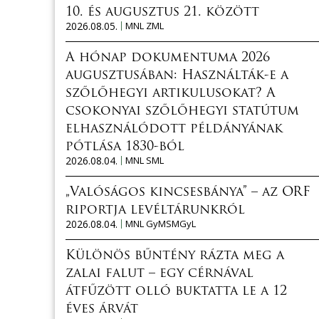
10. és augusztus 21. között
2026.08.05.
MNL ZML
A hónap dokumentuma 2026
augusztusában: Használták-e a
szőlőhegyi artikulusokat? A
csokonyai szőlőhegyi statútum
elhasználódott példányának
pótlása 1830-ból
2026.08.04.
MNL SML
„Valóságos kincsesbánya” – az ORF
riportja levéltárunkról
2026.08.04.
MNL GyMSMGyL
Különös bűntény rázta meg a
zalai falut – egy cérnával
átfűzött olló buktatta le a 12
éves árvát