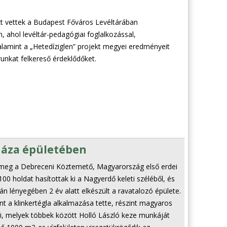
zt vettek a Budapest Főváros Levéltárában
, ahol levéltár-pedagógiai foglalkozással,
valamint a „Hetedíziglen” projekt megyei eredményeit
runkat felkereső érdeklődőket.
sháza épületében
lt meg a Debreceni Köztemető, Magyarország első erdei
00 holdat hasítottak ki a Nagyerdő keleti széléből, és
án lényegében 2 év alatt elkészült a ravatalozó épülete.
nt a klinkertégla alkalmazása tette, részint magyaros
kói, melyek többek között Holló László keze munkáját