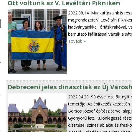
Ott voltunk az V. Levéltári Pikniken
2022.08.14.
Munkatársaink is rés
megrendezett V. Levéltári Pikniken
kiadványainkkal, óriáskirakóval, 
bemutató kiállítással várták a sát
Tovább »
Debreceni jeles dinasztiák az Új Váro
2022.04.20.
90 évvel ezelőtt nyí
temetője. Az építkezés kezdetén 1
Borsos József építész tervei alapj
Gyönyörű lett. Különlegessé részi
díszítése, színes ablakai és fres