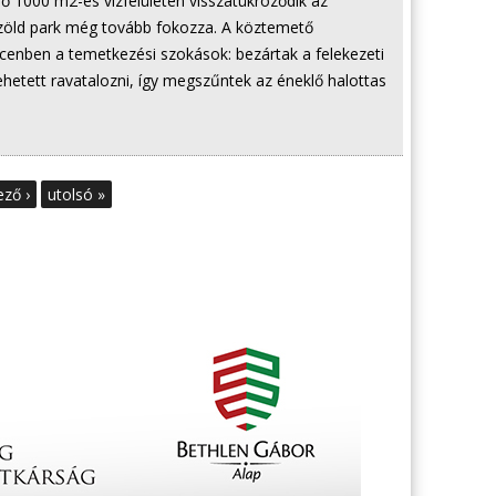
ülő 1000 m2-es vízfelületen visszatükröződik az
 zöld park még tovább fokozza. A köztemető
cenben a temetkezési szokások: bezártak a felekezeti
ehetett ravatalozni, így megszűntek az éneklő halottas
ző ›
utolsó »