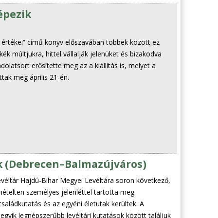
épezik
rtékei” című könyv előszavában többek között ez
ék múltjukra, hittel vállalják jelenüket és bizakodva
dolatsort erősítette meg az a kiállítás is, melyet a
ak meg április 21-én.
ok (Debrecen–Balmazújváros)
éltár Hajdú-Bihar Megyei Levéltára soron következő,
mételten személyes jelenléttel tartotta meg.
aládkutatás és az egyéni életutak kerültek. A
egyik legnépszerűbb levéltári kutatások között találjuk