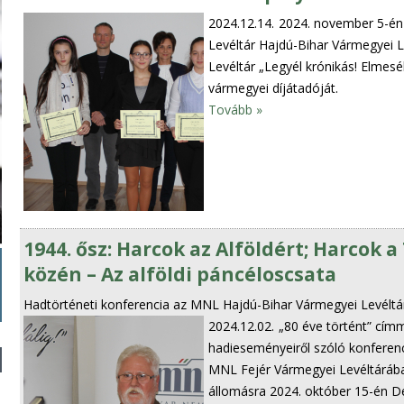
2024.12.14.
2024. november 5-én
Levéltár Hajdú-Bihar Vármegyei
Levéltár „Legyél krónikás! Elme
vármegyei díjátadóját.
Tovább »
1944. ősz: Harcok az Alföldért; Harcok 
közén – Az alföldi páncéloscsata
Hadtörténeti konferencia az MNL Hajdú-Bihar Vármegyei Levélt
2024.12.02.
„80 éve történt” cí
hadieseményeiről szóló konferen
MNL Fejér Vármegyei Levéltárába
állomásra 2024. október 15-én D