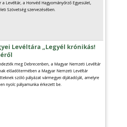
or a Levéltár, a Honvéd Hagyományőrző Egyesület,
eleti Szövetség szervezésében.
ei Levéltára „Legyél krónikás!
éről
endezték meg Debrecenben, a Magyar Nemzeti Levéltár
ának előadótermében a Magyar Nemzeti Levéltár
őtteknek szóló pályázat vármegyei díjátadóját, amelyre
n nyolc pályamunka érkezett be.