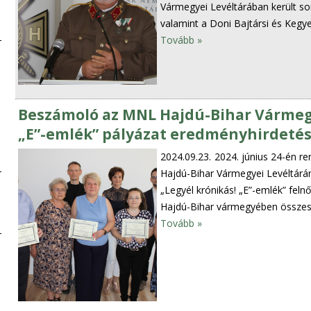
Vármegyei Levéltárában került s
valamint a Doni Bajtársi és Kegy
Tovább »
Beszámoló az MNL Hajdú-Bihar Vármegy
„E”-emlék” pályázat eredményhirdetés
2024.09.23.
2024. június 24-én r
Hajdú-Bihar Vármegyei Levéltár
„Legyél krónikás! „E”-emlék” feln
Hajdú-Bihar vármegyében összese
Tovább »