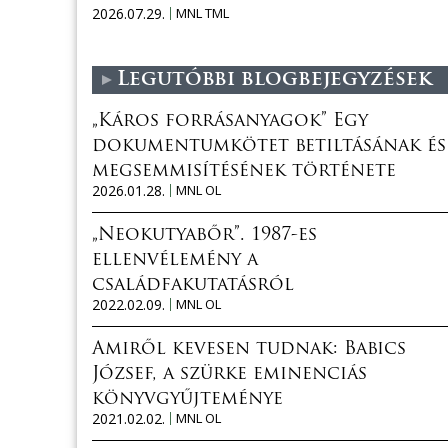
2026.07.29.
MNL TML
Legutóbbi blogbejegyzések
„Káros forrásanyagok” Egy
dokumentumkötet betiltásának és
megsemmisítésének története
2026.01.28.
MNL OL
„Neokutyabőr”. 1987-es
ellenvélemény a
családfakutatásról
2022.02.09.
MNL OL
Amiről kevesen tudnak: Babics
József, a szürke eminenciás
könyvgyűjteménye
2021.02.02.
MNL OL