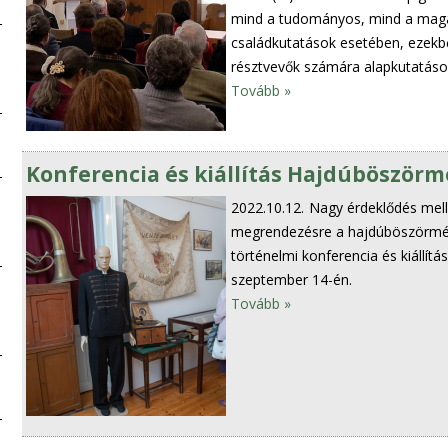
mind a tudományos, mind a magán
családkutatások esetében, ezekbő
résztvevők számára alapkutatáso
Tovább »
Konferencia és kiállítás Hajdúböször
2022.10.12.
Nagy érdeklődés mell
megrendezésre a hajdúböszörmén
történelmi konferencia és kiállít
szeptember 14-én.
Tovább »