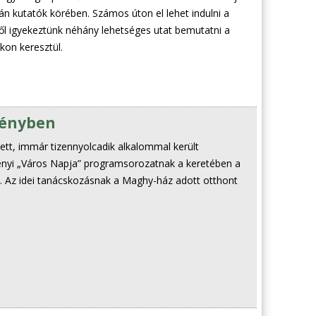
 kutatók körében. Számos úton el lehet indulni a
l igyekeztünk néhány lehetséges utat bemutatni a
kon keresztül.
ményben
ett, immár tizennyolcadik alkalommal került
yi „Város Napja” programsorozatnak a keretében a
ás. Az idei tanácskozásnak a Maghy-ház adott otthont