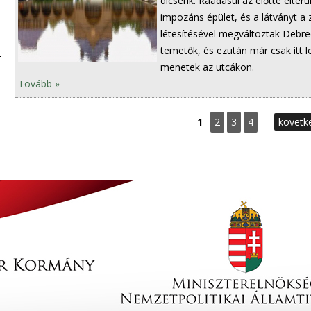
dicsérik. Ráadásul az előtte elter
impozáns épület, és a látványt a
létesítésével megváltoztak Debre
temetők, és ezután már csak itt l
menetek az utcákon.
Tovább »
O
1
2
3
4
követke
l
d
a
l
a
k