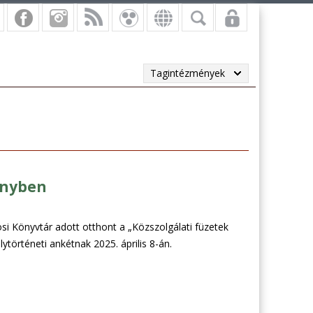
Tagintézmények
ényben
si Könyvtár adott otthont a „Közszolgálati füzetek
ytörténeti ankétnak 2025. április 8-án.