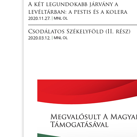
A két legundokabb járvány a
levéltárban: a pestis és a kolera
2020.11.27.
MNL OL
Csodálatos Székelyföld (II. rész)
2020.03.12.
MNL OL