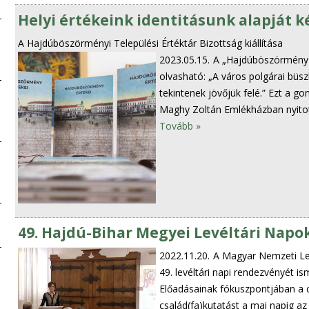
Helyi értékeink identitásunk alapját k
A Hajdúböszörményi Települési Értéktár Bizottság kiállítása
2023.05.15.
A „Hajdúböszörmény é
olvasható: „A város polgárai büszk
tekintenek jövőjük felé.” Ezt a gon
Maghy Zoltán Emlékházban nyitott
Tovább »
49. Hajdú-Bihar Megyei Levéltári Nap
2022.11.20.
A Magyar Nemzeti Lev
49. levéltári napi rendezvényét is
Előadásainak fókuszpontjában a cs
család(fa)kutatást a mai napig az 