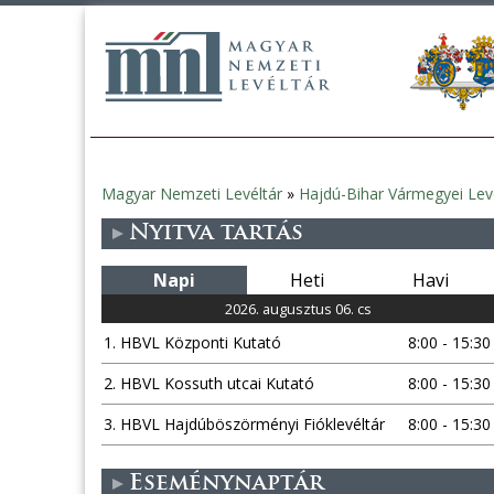
Magyar Nemzeti Levéltár
»
Hajdú-Bihar Vármegyei Lev
Jelenlegi
Nyitva tartás
hely
Napi
Heti
Havi
2026. augusztus 06. cs
1. HBVL Központi Kutató
8:00 - 15:30
2. HBVL Kossuth utcai Kutató
8:00 - 15:30
3. HBVL Hajdúböszörményi Fióklevéltár
8:00 - 15:30
Eseménynaptár