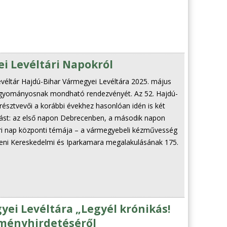
i Levéltári Napokról
éltár Hajdú-Bihar Vármegyei Levéltára 2025. május
agyományosnak mondható rendezvényét. Az 52. Hajdú-
résztvevői a korábbi évekhez hasonlóan idén is két
zást: az első napon Debrecenben, a második napon
ári nap központi témája – a vármegyebeli kézművesség
eni Kereskedelmi és Iparkamara megalakulásának 175.
ei Levéltára „Legyél krónikás!
dményhirdetéséről