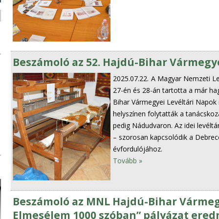
Beszámoló az 52. Hajdú-Bihar Vármegye
2025.07.22.
A Magyar Nemzeti Lev
27-én és 28-án tartotta a már h
Bihar Vármegyei Levéltári Napok 
helyszínen folytatták a tanácsko
pedig Nádudvaron. Az idei levélt
– szorosan kapcsolódik a Debrec
évfordulójához.
Tovább »
Beszámoló az MNL Hajdú-Bihar Vármegy
Elmesélem 1000 szóban” pályázat ere