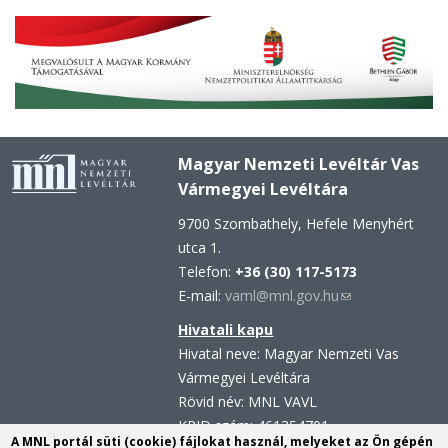
Magyar Nemzeti Levéltár Vas
Vármegyei Levéltára
9700 Szombathely, Hefele Menyhért
utca 1.
Telefon:
+36 (30) 117-5173
E-mail:
vaml@mnl.gov.hu
(link
sends
Hivatali kapu
e-
Hivatal neve: Magyar Nemzeti Vas
mail)
Vármegyei Levéltára
Rövid név: MNL VAVL
KRID szám: 461354701
A MNL portál süti (cookie) fájlokat használ, melyeket az Ön gépén