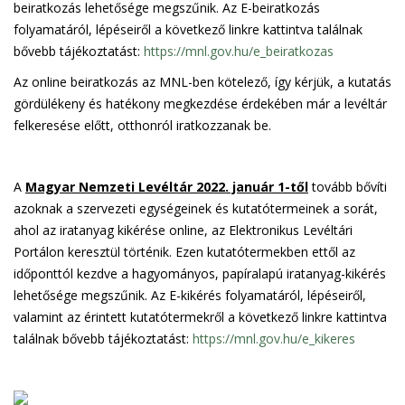
beiratkozás lehetősége megszűnik. Az E-beiratkozás
folyamatáról, lépéseiről a következő linkre kattintva találnak
bővebb tájékoztatást:
https://mnl.gov.hu/e_beiratkozas
Az online beiratkozás az MNL-ben kötelező, így kérjük, a kutatás
gördülékeny és hatékony megkezdése érdekében már a levéltár
felkeresése előtt, otthonról iratkozzanak be.
A
Magyar Nemzeti Levéltár 2022. január 1-től
tovább bővíti
azoknak a szervezeti egységeinek és kutatótermeinek a sorát,
ahol az iratanyag kikérése online, az Elektronikus Levéltári
Portálon keresztül történik. Ezen kutatótermekben ettől az
időponttól kezdve a hagyományos, papíralapú iratanyag-kikérés
lehetősége megszűnik. Az E-kikérés folyamatáról, lépéseiről,
valamint az érintett kutatótermekről a következő linkre kattintva
találnak bővebb tájékoztatást:
https://mnl.gov.hu/e_kikeres