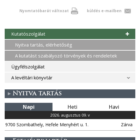
Nyomtatóbarát változat
küldés e-mailben
Kutatószolgálat
Nyitva tartás, elérhetőség
A kutatást szabályozó törvények és rendeletek
Ügyfélszolgálat
A levéltári könyvtár
Nyitva tartás
Napi
Heti
Havi
2026. augusztus 09. v
9700 Szombathely, Hefele Menyhért u. 1.
Zárva