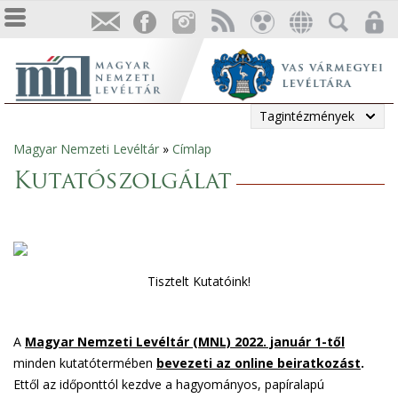
Tagintézmények
Magyar Nemzeti Levéltár
»
Címlap
Jelenlegi
Kutatószolgálat
hely
Tisztelt Kutatóink!
A
Magyar Nemzeti Levéltár (MNL) 2022. január 1-től
minden kutatótermében
bevezeti az online beiratkozást
.
Ettől az időponttól kezdve a hagyományos, papíralapú