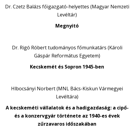
Dr. Czetz Balázs főigazgató-helyettes (Magyar Nemzeti
Levéltár)
Megnyitó
Dr. Rigó Róbert tudományos főmunkatárs (Károli
Gáspár Református Egyetem)
Kecskemét és Sopron 1945-ben
Hlbocsányi Norbert (MNL Bács-Kiskun Vármegyei
Levéltára)
A kecskeméti vállalatok és a hadigazdaság: a cipő-
és a konzervgyár története az 1940-es évek
zűrzavaros időszakában