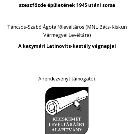
szeszfőzde épületének 1945 utáni sorsa
Tánczos-Szabó Ágota főlevéltáros (MNL Bács-Kiskun
Vármegyei Levéltára)
A katymári Latinovits-kastély végnapjai
A rendezvényt támogatói: