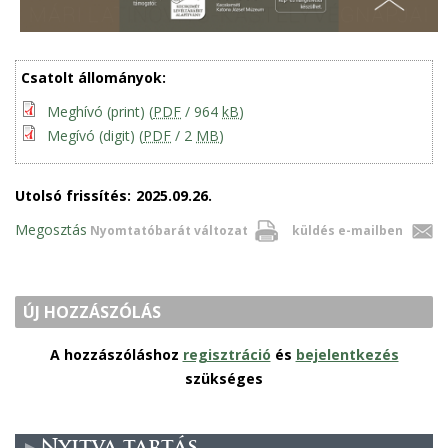
Csatolt állományok:
Meghívó (print)
(
PDF
/ 964
kB
)
Megívó (digit)
(
PDF
/ 2
MB
)
Utolsó frissítés:
2025.09.26.
Megosztás
Nyomtatóbarát változat
küldés e-mailben
ÚJ HOZZÁSZÓLÁS
A hozzászóláshoz
regisztráció
és
bejelentkezés
szükséges