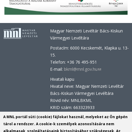
Magyar Nemzeti Levéltár Bács-Kiskun
Vármegyei Levéltára
Postacím: 6000 Kecskemét, Klapka u. 13-
15.
Telefon: +36 76 495-951
E-mail:
bkml@mnl.gov.hu
(link
sends
Hivatali kapu
e-
Hivatal neve: Magyar Nemzeti Levéltár
mail)
Bács-Kiskun Vármegyei Levéltára
Rövid név: MNLBKML
KRID szám: 663323933
Hivatali kapu - Központi Érkeztetési
A MNL portál süti (cookie) fájlokat használ, melyeket az Ön gépén
Rendszer (KÉR)
tárol a rendszer. A cookie-k személyek azonosítására nem
Hivatal neve: Magyar Nemzeti Levéltár
alkalmasak, szolgáltatásaink biztosításához szükségesek. Az